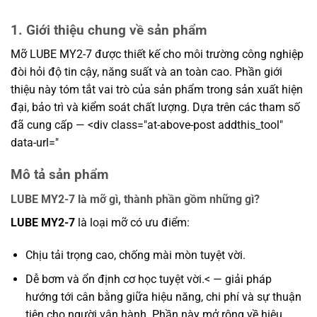
1. Giới thiệu chung về sản phẩm
Mỡ LUBE MY2-7 được thiết kế cho môi trường công nghiệp
đòi hỏi độ tin cậy, năng suất và an toàn cao. Phần giới
thiệu này tóm tắt vai trò của sản phẩm trong sản xuất hiện
đại, bảo trì và kiểm soát chất lượng. Dựa trên các tham số
đã cung cấp — <div class="at-above-post addthis_tool"
data-url="
Mô tả sản phẩm
LUBE MY2-7 là mỡ gì, thành phần gồm những gì?
LUBE MY2-7
là loại mỡ có ưu điểm:
Chịu tải trọng cao, chống mài mòn tuyệt vời.
Dễ bơm và ổn định cơ học tuyệt vời.< — giải pháp
hướng tới cân bằng giữa hiệu năng, chi phí và sự thuận
tiện cho người vận hành. Phần này mở rộng về hiệu