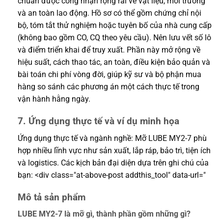
chuẩn được công nhận rộng rãi về vật liệu, môi trường
và an toàn lao động. Hồ sơ có thể gồm chứng chỉ nội
bộ, tóm tắt thử nghiệm hoặc tuyên bố của nhà cung cấp
(không bao gồm CO, CQ theo yêu cầu). Nên lưu vết số lô
và điểm triển khai để truy xuất. Phần này mở rộng về
hiệu suất, cách thao tác, an toàn, điều kiện bảo quản và
bài toán chi phí vòng đời, giúp kỹ sư và bộ phận mua
hàng so sánh các phương án một cách thực tế trong
vận hành hằng ngày.
7. Ứng dụng thực tế và ví dụ minh họa
Ứng dụng thực tế và ngành nghề: Mỡ LUBE MY2-7 phù
hợp nhiều lĩnh vực như sản xuất, lắp ráp, bảo trì, tiện ích
và logistics. Các kịch bản đại diện dựa trên ghi chú của
bạn: <div class="at-above-post addthis_tool" data-url="
Mô tả sản phẩm
LUBE MY2-7 là mỡ gì, thành phần gồm những gì?