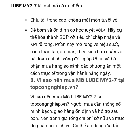
LUBE MY2-7
là loại mỡ có ưu điểm:
Chịu tải trọng cao, chống mài mòn tuyệt vời.
Dễ bơm và ổn định cơ học tuyệt vời.<. Hãy cụ
thể hóa thành SOP với tiêu chí chấp nhận và
KPI rõ ràng. Phần này mở rộng về hiệu suất,
cách thao tác, an toàn, điều kiện bảo quản và
bài toán chi phí vòng đời, giúp kỹ sư và bộ
phận mua hàng so sánh các phương án một
cách thực tế trong vận hành hằng ngày.
8. Vì sao nên mua Mỡ LUBE MY2-7 tại
topcongnghiep.vn?
Vì sao nên mua Mỡ LUBE MY2-7 tại
topcongnghiep.vn? Người mua cần thông số
minh bạch, giao hàng ổn định và hỗ trợ sau
bán. Nên đánh giá tổng chi phí sở hữu và mức
độ phản hồi dịch vụ. Có thể áp dụng ưu đãi