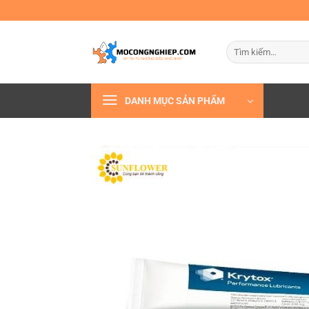
Bỏ
qua
nội
Tìm
dung
kiếm:
DANH MỤC SẢN PHẨM