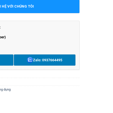
N HỆ VỚI CHÚNG TÔI
t
ber)
Zalo: 0937664495
ng dụng