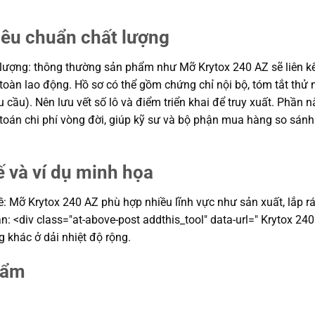
iêu chuẩn chất lượng
lượng: thông thường sản phẩm như Mỡ Krytox 240 AZ sẽ liên kế
an toàn lao động. Hồ sơ có thể gồm chứng chỉ nội bộ, tóm tắt t
cầu). Nên lưu vết số lô và điểm triển khai để truy xuất. Phần n
 toán chi phí vòng đời, giúp kỹ sư và bộ phận mua hàng so sán
ế và ví dụ minh họa
Mỡ Krytox 240 AZ phù hợp nhiều lĩnh vực như sản xuất, lắp ráp, 
n: <div class="at-above-post addthis_tool" data-url=" Krytox 240
 khác ở dải nhiệt độ rộng.
hẩm