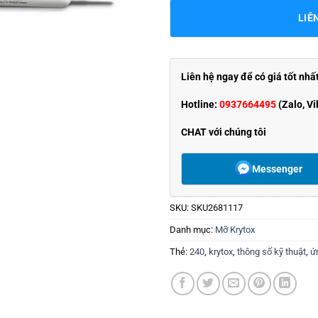
LIÊ
Liên hệ ngay để có giá tốt nhấ
Hotline:
0937664495
(Zalo, Vi
CHAT với chúng tôi
Messenger
SKU:
SKU2681117
Danh mục:
Mỡ Krytox
Thẻ:
240
,
krytox
,
thông số kỹ thuật
,
ứ