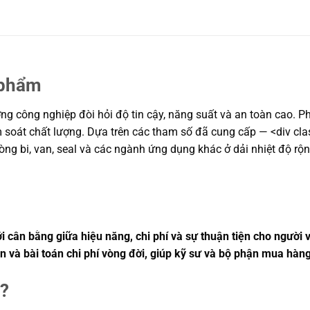
 phẩm
g công nghiệp đòi hỏi độ tin cậy, năng suất và an toàn cao. Phầ
m soát chất lượng. Dựa trên các tham số đã cung cấp — <div clas
òng bi, van, seal và các ngành ứng dụng khác ở dải nhiệt độ rộn
i cân bằng giữa hiệu năng, chi phí và sự thuận tiện cho người
ản và bài toán chi phí vòng đời, giúp kỹ sư và bộ phận mua hà
ì?