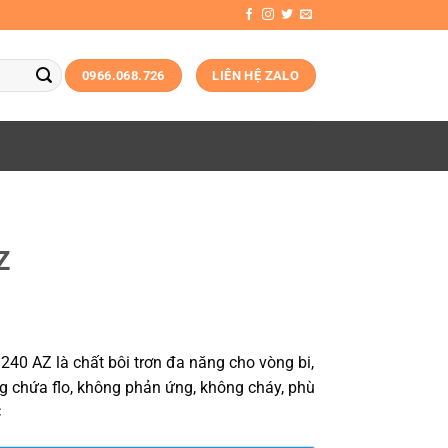
0966.068.726
LIÊN HỆ ZALO
Z
240 AZ là chất bôi trơn đa năng cho vòng bi,
g chứa flo, không phản ứng, không cháy, phù
C