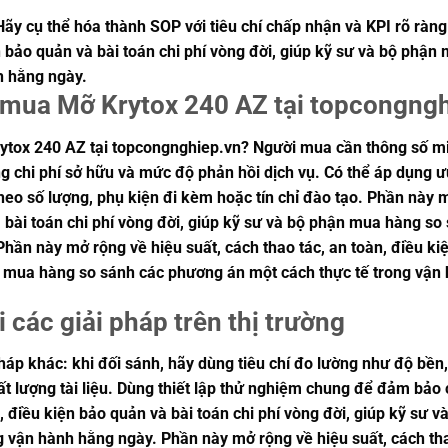
Hãy cụ thể hóa thành SOP với tiêu chí chấp nhận và KPI rõ ràn
ện bảo quản và bài toán chi phí vòng đời, giúp kỹ sư và bộ ph
h hằng ngày.
n mua Mỡ Krytox 240 AZ tại topcongng
ytox 240 AZ tại topcongnghiep.vn? Người mua cần thông số min
g chi phí sở hữu và mức độ phản hồi dịch vụ. Có thể áp dụng ưu
heo số lượng, phụ kiện đi kèm hoặc tín chỉ đào tạo. Phần này m
 bài toán chi phí vòng đời, giúp kỹ sư và bộ phận mua hàng so
hần này mở rộng về hiệu suất, cách thao tác, an toàn, điều kiệ
n mua hàng so sánh các phương án một cách thực tế trong vận
i các giải pháp trên thị trường
pháp khác: khi đối sánh, hãy dùng tiêu chí đo lường như độ bền,
hất lượng tài liệu. Dùng thiết lập thử nghiệm chung để đảm bả
n, điều kiện bảo quản và bài toán chi phí vòng đời, giúp kỹ s
g vận hành hằng ngày. Phần này mở rộng về hiệu suất, cách tha