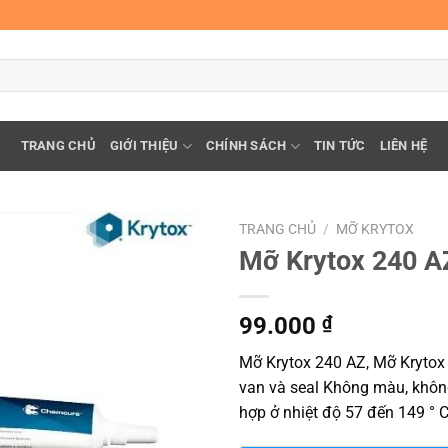
TRANG CHỦ
GIỚI THIỆU
CHÍNH SÁCH
TIN TỨC
LIÊN HỆ
TRANG CHỦ
/
MỠ KRYTOX
Mỡ Krytox 240 A
99.000
₫
Mỡ Krytox 240 AZ, Mỡ Krytox 
van và seal Không màu, khôn
hợp ở nhiệt độ 57 đến 149 ° 