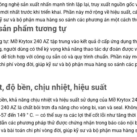
công nghệ sản xuất nhấn mạnh tính lặp lại, truy xuất nguồn gốc 
mới nhất trước khi triển khai. Phần này mở rộng về hiệu suất, cá
p kỹ sư và bộ phận mua hàng so sánh các phương án một cách th
i sản phẩm tương tự
 tự: Mỡ Krytox 240 AZ tập trung vào kết quả ở cấp ứng dụng thay
ng, người dùng có thể kỳ vọng khả năng thao tác dự đoán được và
ễ tích hợp với công cụ sẵn có và quy trình chuẩn. Phần này mở 
 chi phí vòng đời, giúp kỹ sư và bộ phận mua hàng so sánh các
, độ bền, chịu nhiệt, hiệu suất
ộ bền, khả năng chịu nhiệt và hiệu suất sử dụng của Mỡ Krytox 2
 240 AZ là chất bôi trơn đa năng cho vòng bi, van và seal. Khô
57 đến 149 ° C. — có thể suy ra các lợi thế cốt lõi như tăng thờ
n dẫn các phương pháp thử được chứng nhận trong báo cáo nội b
n và bài toán chi phí vòng đời, giúp kỹ sư và bộ phận mua hàng