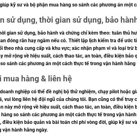
, giúp kỹ sư và bộ phận mua hàng so sánh các phương án một c
n sử dụng, thời gian sử dụng, bảo hàn
ời gian sử dụng, bảo hành và chứng chỉ kèm theo: tuân thủ h
gian đóng rắn hay ngâm nếu có. Thiết lập lịch kiểm tra để ước tí
i theo nhà cung cấp và khu vực; xác nhận phạm vi và loại trừ b
 mở rộng về hiệu suất, cách thao tác, an toàn, điều kiện bảo q
so sánh các phương án một cách thực tế trong vận hành hằng
i mua hàng & liên hệ
doanh nghiệp có thể đề nghị bộ thử nghiệm, chạy pilot hoặc gi
, vui lòng liên hệ đội ngũ của chúng tôi. Bạn cũng có thể truy
 này mở rộng về hiệu suất, cách thao tác, an toàn, điều kiện b
 hàng so sánh các phương án một cách thực tế trong vận hành
n, điều kiện bảo quản và bài toán chi phí vòng đời, giúp kỹ s
g vận hành hằng ngày.