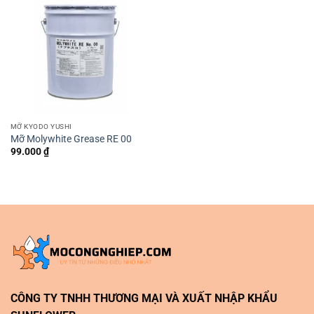
MỠ KYODO YUSHI
Mỡ Molywhite Grease RE 00
99.000
₫
CÔNG TY TNHH THƯƠNG MẠI VÀ XUẤT NHẬP KHẨU