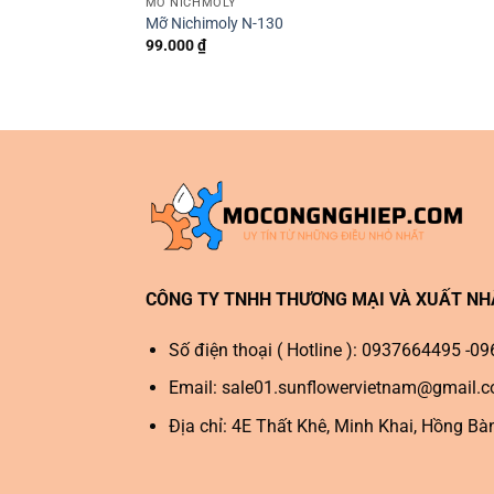
MỠ NICHMOLY
Mỡ Nichimoly N-130
99.000
₫
CÔNG TY TNHH THƯƠNG MẠI VÀ XUẤT N
Số điện thoại ( Hotline ): 0937664495 -
Email:
sale01.sunflowervietnam@gmail.
Địa chỉ: 4E Thất Khê, Minh Khai, Hồng Bà