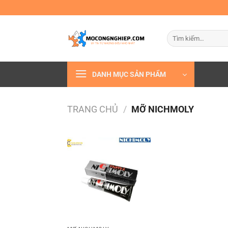
Bỏ
qua
nội
Tìm
dung
kiếm:
DANH MỤC SẢN PHẨM
TRANG CHỦ
/
MỠ NICHMOLY