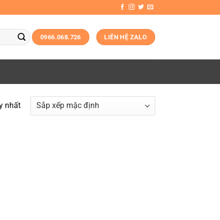
0966.068.726
LIÊN HỆ ZALO
y nhất