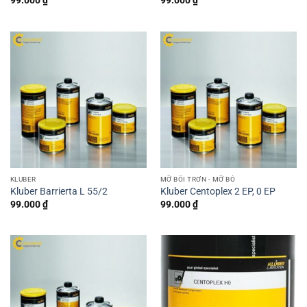
99.000
₫
99.000
₫
KLUBER
MỠ BÔI TRƠN - MỠ BÒ
Kluber Barrierta L 55/2
Kluber Centoplex 2 EP, 0 EP
99.000
₫
99.000
₫