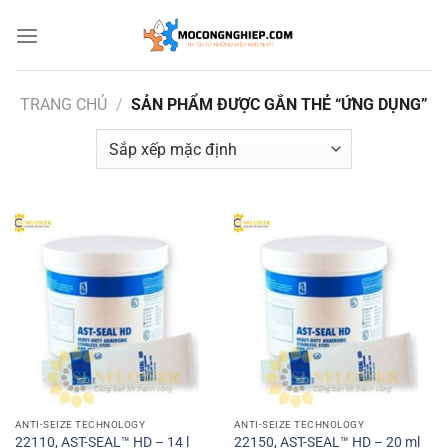
Bỏ
qua
nội
dung
TRANG CHỦ
/
SẢN PHẨM ĐƯỢC GẮN THẺ “ỨNG DỤNG”
ANTI-SEIZE TECHNOLOGY
ANTI-SEIZE TECHNOLOGY
22110, AST-SEAL™ HD – 14 l
22150, AST-SEAL™ HD – 20 ml