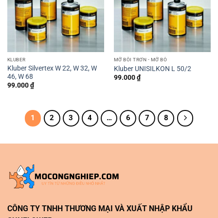
KLUBER
MỠ BÔI TRƠN - MỠ BÒ
Kluber Silvertex W 22, W 32, W
Kluber UNISILKON L 50/2
46, W 68
99.000
₫
99.000
₫
1
2
3
4
…
6
7
8
CÔNG TY TNHH THƯƠNG MẠI VÀ XUẤT NHẬP KHẨU