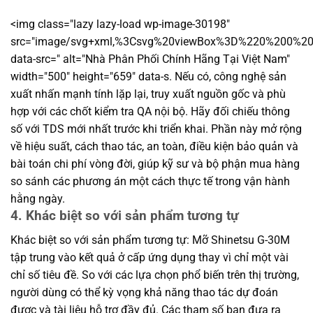
<img class="lazy lazy-load wp-image-30198"
src="image/svg+xml,%3Csvg%20viewBox%3D%220%200%
data-src=" alt="Nhà Phân Phối Chính Hãng Tại Việt Nam"
width="500" height="659" data-s. Nếu có, công nghệ sản
xuất nhấn mạnh tính lặp lại, truy xuất nguồn gốc và phù
hợp với các chốt kiểm tra QA nội bộ. Hãy đối chiếu thông
số với TDS mới nhất trước khi triển khai. Phần này mở rộng
về hiệu suất, cách thao tác, an toàn, điều kiện bảo quản và
bài toán chi phí vòng đời, giúp kỹ sư và bộ phận mua hàng
so sánh các phương án một cách thực tế trong vận hành
hằng ngày.
4. Khác biệt so với sản phẩm tương tự
Khác biệt so với sản phẩm tương tự: Mỡ Shinetsu G-30M
tập trung vào kết quả ở cấp ứng dụng thay vì chỉ một vài
chỉ số tiêu đề. So với các lựa chọn phổ biến trên thị trường,
người dùng có thể kỳ vọng khả năng thao tác dự đoán
được và tài liệu hỗ trợ đầy đủ. Các tham số bạn đưa ra