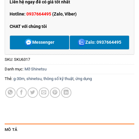
Liên hệ ngay để có giá tốt nhất
Hotline:
0937664495
(Zalo, Viber)
CHAT với chúng tôi
Messenger
Zalo: 0937664495
SKU:
SKU6317
Danh mục:
Mỡ Shinetsu
Thẻ:
g-30m
,
shinetsu
,
thông số kỹ thuật
,
ứng dụng
MÔ TẢ