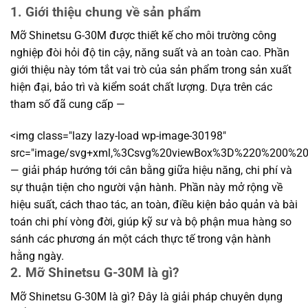
1. Giới thiệu chung về sản phẩm
Mỡ Shinetsu G-30M được thiết kế cho môi trường công
nghiệp đòi hỏi độ tin cậy, năng suất và an toàn cao. Phần
giới thiệu này tóm tắt vai trò của sản phẩm trong sản xuất
hiện đại, bảo trì và kiểm soát chất lượng. Dựa trên các
tham số đã cung cấp —
<img class="lazy lazy-load wp-image-30198"
src="image/svg+xml,%3Csvg%20viewBox%3D%220%200%
— giải pháp hướng tới cân bằng giữa hiệu năng, chi phí và
sự thuận tiện cho người vận hành. Phần này mở rộng về
hiệu suất, cách thao tác, an toàn, điều kiện bảo quản và bài
toán chi phí vòng đời, giúp kỹ sư và bộ phận mua hàng so
sánh các phương án một cách thực tế trong vận hành
hằng ngày.
2. Mỡ Shinetsu G-30M là gì?
Mỡ Shinetsu G-30M là gì? Đây là giải pháp chuyên dụng