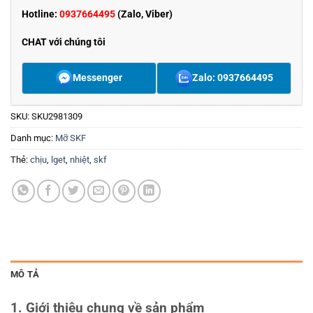
Hotline:
0937664495
(Zalo, Viber)
CHAT với chúng tôi
Messenger
Zalo: 0937664495
SKU:
SKU2981309
Danh mục:
Mỡ SKF
Thẻ:
chịu
,
lget
,
nhiệt
,
skf
MÔ TẢ
1. Giới thiệu chung về sản phẩm