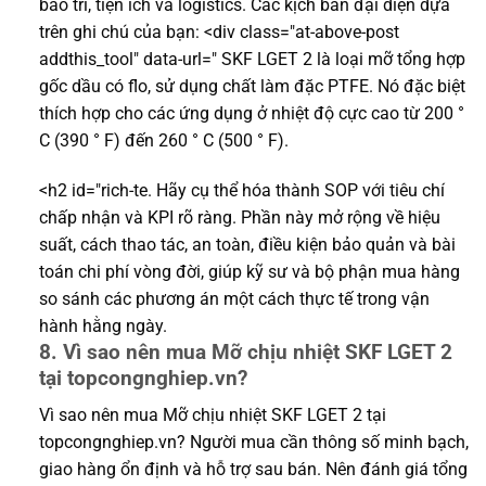
bảo trì, tiện ích và logistics. Các kịch bản đại diện dựa
trên ghi chú của bạn: <div class="at-above-post
addthis_tool" data-url=" SKF LGET 2 là loại mỡ tổng hợp
gốc dầu có flo, sử dụng chất làm đặc PTFE. Nó đặc biệt
thích hợp cho các ứng dụng ở nhiệt độ cực cao từ 200 °
C (390 ° F) đến 260 ° C (500 ° F).
<h2 id="rich-te. Hãy cụ thể hóa thành SOP với tiêu chí
chấp nhận và KPI rõ ràng. Phần này mở rộng về hiệu
suất, cách thao tác, an toàn, điều kiện bảo quản và bài
toán chi phí vòng đời, giúp kỹ sư và bộ phận mua hàng
so sánh các phương án một cách thực tế trong vận
hành hằng ngày.
8. Vì sao nên mua Mỡ chịu nhiệt SKF LGET 2
tại topcongnghiep.vn?
Vì sao nên mua Mỡ chịu nhiệt SKF LGET 2 tại
topcongnghiep.vn? Người mua cần thông số minh bạch,
giao hàng ổn định và hỗ trợ sau bán. Nên đánh giá tổng