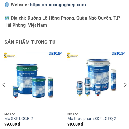
Website:
https://mocongnghiep.com
Địa chỉ:
Đường Lê Hồng Phong, Quận Ngô Quyền, T.P
Hải Phòng, Việt Nam
SẢN PHẨM TƯƠNG TỰ
MỠ SKF
MỠ SKF
Mỡ SKF LGGB 2
Mỡ thực phẩm SKF LGFQ 2
99.000
₫
99.000
₫