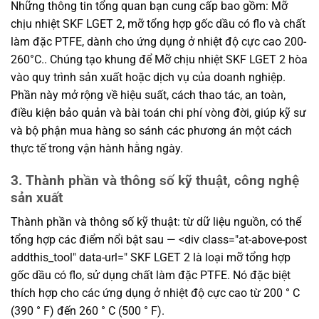
Những thông tin tổng quan bạn cung cấp bao gồm: Mỡ
chịu nhiệt SKF LGET 2, mỡ tổng hợp gốc dầu có flo và chất
làm đặc PTFE, dành cho ứng dụng ở nhiệt độ cực cao 200-
260°C.. Chúng tạo khung để Mỡ chịu nhiệt SKF LGET 2 hòa
vào quy trình sản xuất hoặc dịch vụ của doanh nghiệp.
Phần này mở rộng về hiệu suất, cách thao tác, an toàn,
điều kiện bảo quản và bài toán chi phí vòng đời, giúp kỹ sư
và bộ phận mua hàng so sánh các phương án một cách
thực tế trong vận hành hằng ngày.
3. Thành phần và thông số kỹ thuật, công nghệ
sản xuất
Thành phần và thông số kỹ thuật: từ dữ liệu nguồn, có thể
tổng hợp các điểm nổi bật sau — <div class="at-above-post
addthis_tool" data-url=" SKF LGET 2 là loại mỡ tổng hợp
gốc dầu có flo, sử dụng chất làm đặc PTFE. Nó đặc biệt
thích hợp cho các ứng dụng ở nhiệt độ cực cao từ 200 ° C
(390 ° F) đến 260 ° C (500 ° F).