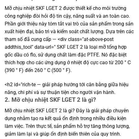
Mỡ chịu nhiệt SKF LGET 2 được thiết kế cho môi trường
công nghiệp đòi hỏi độ tin cậy, năng suất và an toàn cao.
Phần giới thiệu này tóm tắt vai trò của sản phẩm trong sản
xuất hiện đại, bảo trì và kiểm soát chất lượng. Dựa trên các
tham số đã cung cấp — <div class="at-above-post
addthis_tool" data-url=" SKF LGET 2 là loại mỡ tổng hợp
gốc dầu có flo, sử dụng chất làm đặc PTFE. Nó đặc biệt
thích hợp cho các ứng dụng ở nhiệt độ cực cao từ 200 ° C
(390 ° F) đến 260 ° C (500 ° F).
<h2 id="rich-te — giải pháp hướng tới cân bằng giữa hiệu
năng, chi phí và sự thuận tiện cho người vận hành.
2. Mỡ chịu nhiệt SKF LGET 2 là gì?
Mỡ chịu nhiệt SKF LGET 2 là gì? Đây là giải pháp chuyên
dụng nhằm tạo ra kết quả ổn định trong nhiều điều kiện
làm việc. Trên thực tế, sản phẩm hỗ trợ tăng thông lượng,
giảm làm lại và giúp ổn định biến thiên của quy trình.