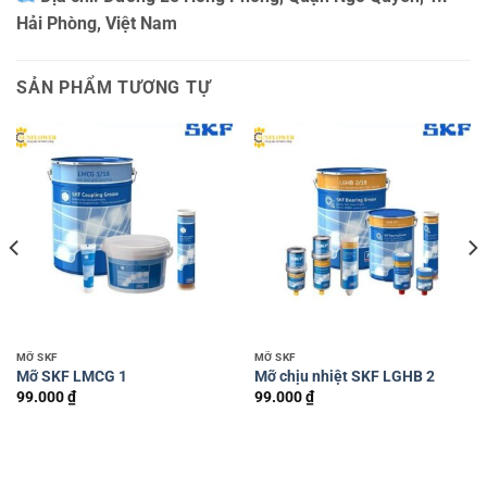
Hải Phòng, Việt Nam
SẢN PHẨM TƯƠNG TỰ
MỠ SKF
MỠ SKF
Mỡ SKF LMCG 1
Mỡ chịu nhiệt SKF LGHB 2
99.000
₫
99.000
₫