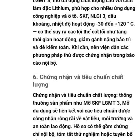
LGMT 3, mỡ đa dụng chất lượng cao với chất
làm đặc Lithium, phù hợp cho nhiều ứng dụng
công nghiệp và ô tô. SKF, NLGI 3, dầu
khoáng, nhiệt độ hoạt động -30 đến +120 ° C.
— có thể suy ra các lợi thế cốt lõi như tăng
thời gian hoạt động, giảm gánh nặng bảo trì
và dễ kiểm toán. Khi cần, nên viện dẫn các
phương pháp thử được chứng nhận trong báo
cáo nội bộ.
6. Chứng nhận và tiêu chuẩn chất
lượng
Chứng nhận và tiêu chuẩn chất lượng: thông
thường sản phẩm như Mỡ SKF LGMT 3, Mỡ
đa dụng sẽ liên kết với các tiêu chuẩn được
công nhận rộng rãi về vật liệu, môi trường và
an toàn lao động. Hồ sơ có thể gồm chứng
chỉ nội bộ, tóm tắt thử nghiệm hoặc tuyên bố