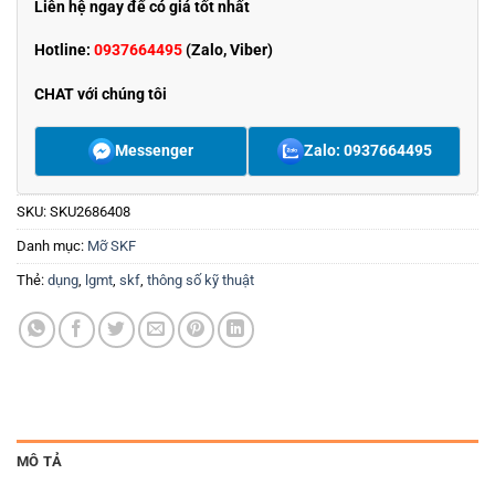
Liên hệ ngay để có giá tốt nhất
Hotline:
0937664495
(Zalo, Viber)
CHAT với chúng tôi
Messenger
Zalo: 0937664495
SKU:
SKU2686408
Danh mục:
Mỡ SKF
Thẻ:
dụng
,
lgmt
,
skf
,
thông số kỹ thuật
MÔ TẢ