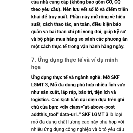
của nhà cung cấp (không bao gồm CO, CQ
theo yêu cầu). Nên lưu vết số lô và điểm triển
khai để truy xuất. Phần này mở rộng về hiệu
suất, cách thao tác, an toàn, điều kiện bảo
quản và bài toán chi phí vòng đời, giúp kỹ sư
và bộ phận mua hàng so sánh các phương án
một cách thực tế trong vận hành hằng ngày.
7. Ứng dụng thực tế và ví dụ minh
họa
Ứng dụng thực tế và ngành nghề: Mỡ SKF
LGMT 3, Mỡ đa dụng phù hợp nhiều lĩnh vực
như sản xuất, lắp ráp, bảo trì, tiện ích và
logistics. Các kịch bản đại diện dựa trên ghi
chú của bạn: <div class="at-above-post
addthis_tool" data-url=" SKF LGMT 3
là loại
mỡ đa dụng chất lượng cao này phù hợp với
nhiều ứng dụng công nghiệp và ô tô yêu cầu