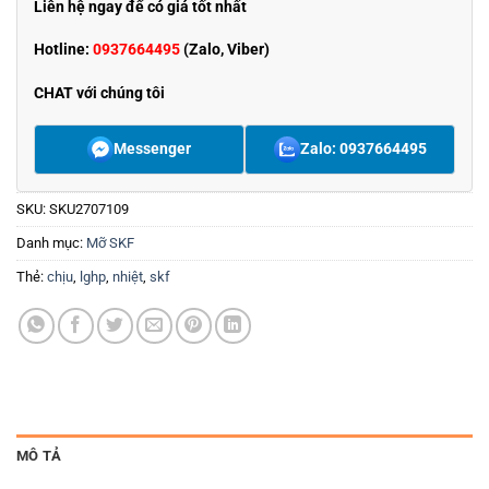
Liên hệ ngay để có giá tốt nhất
Hotline:
0937664495
(Zalo, Viber)
CHAT với chúng tôi
Messenger
Zalo: 0937664495
SKU:
SKU2707109
Danh mục:
Mỡ SKF
Thẻ:
chịu
,
lghp
,
nhiệt
,
skf
MÔ TẢ