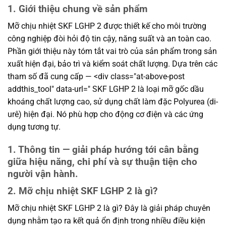
1. Giới thiệu chung về sản phẩm
Mỡ chịu nhiệt SKF LGHP 2 được thiết kế cho môi trường
công nghiệp đòi hỏi độ tin cậy, năng suất và an toàn cao.
Phần giới thiệu này tóm tắt vai trò của sản phẩm trong sản
xuất hiện đại, bảo trì và kiểm soát chất lượng. Dựa trên các
tham số đã cung cấp — <div class="at-above-post
addthis_tool" data-url=" SKF LGHP 2 là loại mỡ gốc dầu
khoáng chất lượng cao, sử dụng chất làm đặc Polyurea (di-
urê) hiện đại. Nó phù hợp cho động cơ điện và các ứng
dụng tương tự.
1. Thông tin — giải pháp hướng tới cân bằng
giữa hiệu năng, chi phí và sự thuận tiện cho
người vận hành.
2. Mỡ chịu nhiệt SKF LGHP 2 là gì?
Mỡ chịu nhiệt SKF LGHP 2 là gì? Đây là giải pháp chuyên
dụng nhằm tạo ra kết quả ổn định trong nhiều điều kiện