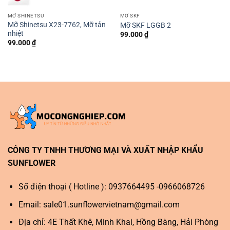
MỠ SHINETSU
MỠ SKF
Mỡ Shinetsu X23-7762, Mỡ tản
Mỡ SKF LGGB 2
nhiệt
99.000
₫
99.000
₫
CÔNG TY TNHH THƯƠNG MẠI VÀ XUẤT NHẬP KHẨU
SUNFLOWER
Số điện thoại ( Hotline ): 0937664495 -0966068726
Email:
sale01.sunflowervietnam@gmail.com
Địa chỉ: 4E Thất Khê, Minh Khai, Hồng Bàng, Hải Phòng