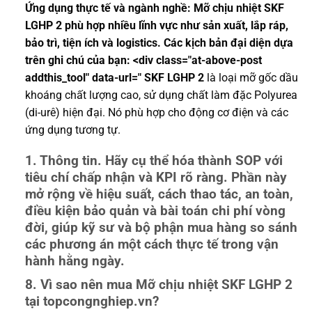
Ứng dụng thực tế và ngành nghề: Mỡ chịu nhiệt SKF
LGHP 2 phù hợp nhiều lĩnh vực như sản xuất, lắp ráp,
bảo trì, tiện ích và logistics. Các kịch bản đại diện dựa
trên ghi chú của bạn: <div class="at-above-post
addthis_tool" data-url=" SKF LGHP 2
là loại mỡ gốc dầu
khoáng chất lượng cao, sử dụng chất làm đặc Polyurea
(di-urê) hiện đại. Nó phù hợp cho động cơ điện và các
ứng dụng tương tự.
1. Thông tin. Hãy cụ thể hóa thành SOP với
tiêu chí chấp nhận và KPI rõ ràng. Phần này
mở rộng về hiệu suất, cách thao tác, an toàn,
điều kiện bảo quản và bài toán chi phí vòng
đời, giúp kỹ sư và bộ phận mua hàng so sánh
các phương án một cách thực tế trong vận
hành hằng ngày.
8. Vì sao nên mua Mỡ chịu nhiệt SKF LGHP 2
tại topcongnghiep.vn?