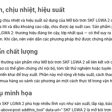
, chịu nhiệt, hiệu suất
ăng chịu nhiệt và hiệu suất sử dụng của Mỡ bôi trơn SKF LGWA 2 
a liti và dầu khoáng cao cấp, chịu được áp suất cao. Sản phẩm
LGWA 2: thương hiệu đáng tin cậy, lớp nhất quá — có thể suy ra c
án. Khi cần, nên viện dẫn các phương pháp thử được chứng nhận
ẩn chất lượng
 thường sản phẩm như Mỡ bôi trơn SKF LGWA 2 sẽ liên kết với c
ồ sơ có thể gồm chứng chỉ nội bộ, tóm tắt thử nghiệm hoặc tuy
riển khai để truy xuất. Phần này mở rộng về hiệu suất, cách tha
ận mua hàng so sánh các phương án một cách thực tế trong vận 
dụ minh họa
SKF LGWA 2 phù hợp nhiều lĩnh vực như sản xuất, lắp ráp, bảo trì
t-above-post addthis_tool" data-url=" SKF LGWA 2 là mỡ bôi trơn 