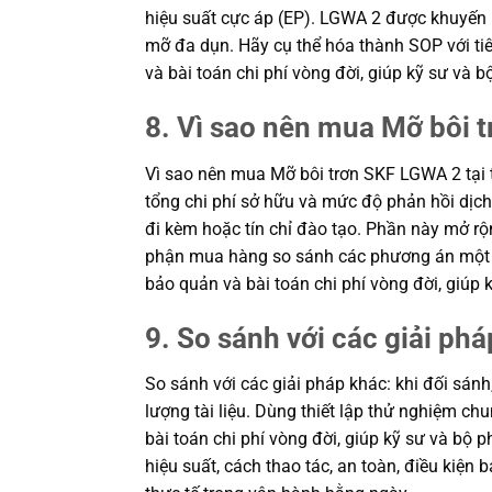
hiệu suất cực áp (EP). LGWA 2 được khuyến n
mỡ đa dụn. Hãy cụ thể hóa thành SOP với tiê
và bài toán chi phí vòng đời, giúp kỹ sư v
8. Vì sao nên mua Mỡ bôi 
Vì sao nên mua Mỡ bôi trơn SKF LGWA 2 tại 
tổng chi phí sở hữu và mức độ phản hồi dịch 
đi kèm hoặc tín chỉ đào tạo. Phần này mở rộn
phận mua hàng so sánh các phương án một cá
bảo quản và bài toán chi phí vòng đời, giú
9. So sánh với các giải phá
So sánh với các giải pháp khác: khi đối sánh
lượng tài liệu. Dùng thiết lập thử nghiệm c
bài toán chi phí vòng đời, giúp kỹ sư và b
hiệu suất, cách thao tác, an toàn, điều kiệ