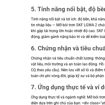
5. Tính năng nổi bật, độ bền
Tính năng nổi bật và lợi ích: độ bền, khả n
tin nhập liệu — Mỡ bôi trơn SKF LGWA 2 chứ
khi gặp tải trọng lớn hoặc nhiệt độ cao. SKF 
động, giảm gánh nặng bảo trì và dễ kiểm to
6. Chứng nhận và tiêu chu
Chứng nhận và tiêu chuẩn chất lượng: thông
vật liệu, môi trường và an toàn lao động. H
CQ theo yêu cầu). Nên lưu vết số lô và điểm t
toán chi phí vòng đời, giúp kỹ sư và bộ ph
7. Ứng dụng thực tế và ví 
Ứng dụng thực tế và ngành nghề: Mỡ bôi trơn 
diện dựa trên ghi chú của bạn: <div class="a