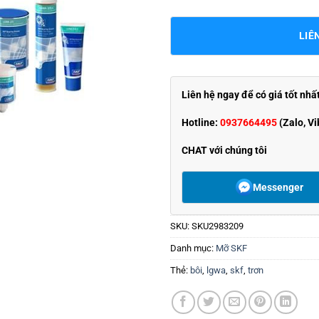
LIÊ
Liên hệ ngay để có giá tốt nhấ
Hotline:
0937664495
(Zalo, Vi
CHAT với chúng tôi
Messenger
SKU:
SKU2983209
Danh mục:
Mỡ SKF
Thẻ:
bôi
,
lgwa
,
skf
,
trơn