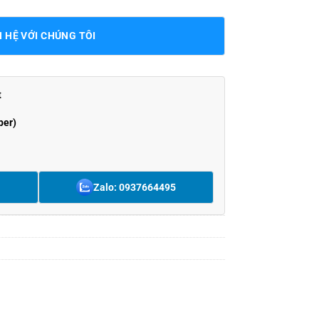
N HỆ VỚI CHÚNG TÔI
t
ber)
Zalo: 0937664495