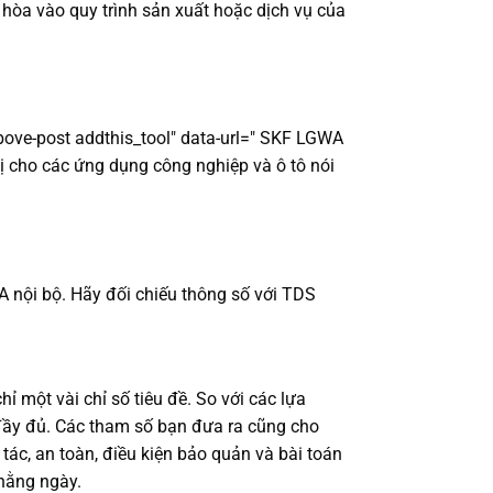
hòa vào quy trình sản xuất hoặc dịch vụ của
above-post addthis_tool" data-url=" SKF LGWA
hị cho các ứng dụng công nghiệp và ô tô nói
QA nội bộ. Hãy đối chiếu thông số với TDS
 một vài chỉ số tiêu đề. So với các lựa
ợ đầy đủ. Các tham số bạn đưa ra cũng cho
tác, an toàn, điều kiện bảo quản và bài toán
hằng ngày.