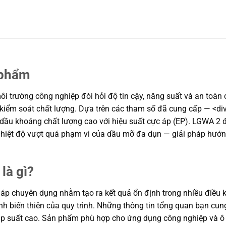
 phẩm
 trường công nghiệp đòi hỏi độ tin cậy, năng suất và an toàn ca
 kiểm soát chất lượng. Dựa trên các tham số đã cung cấp — <div
ốc dầu khoáng chất lượng cao với hiệu suất cực áp (EP). LGWA 
c nhiệt độ vượt quá phạm vi của dầu mỡ đa dụn — giải pháp hướng
là gì?
háp chuyên dụng nhằm tạo ra kết quả ổn định trong nhiều điều ki
ịnh biến thiên của quy trình. Những thông tin tổng quan bạn c
áp suất cao. Sản phẩm phù hợp cho ứng dụng công nghiệp và ô tô