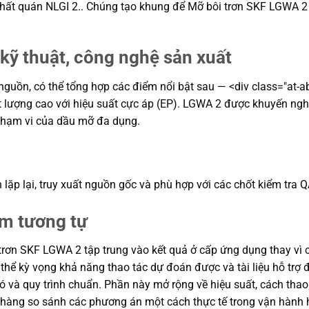
nhất quán NLGI 2.. Chúng tạo khung để Mỡ bôi trơn SKF LGWA 2 
kỹ thuật, công nghệ sản xuất
 nguồn, có thể tổng hợp các điểm nổi bật sau — <div class="at-
hất lượng cao với hiệu suất cực áp (EP). LGWA 2 được khuyến ng
 phạm vi của dầu mỡ đa dụng.
lặp lại, truy xuất nguồn gốc và phù hợp với các chốt kiểm tra 
ẩm tương tự
rơn SKF LGWA 2 tập trung vào kết quả ở cấp ứng dụng thay vì chỉ
ó thể kỳ vọng khả năng thao tác dự đoán được và tài liệu hỗ tr
 và quy trình chuẩn. Phần này mở rộng về hiệu suất, cách thao 
a hàng so sánh các phương án một cách thực tế trong vận hành 