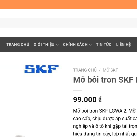
TRANG CHỦ
GIỚI THIỆU
CHÍNH SÁCH
TIN TỨC
LIÊN HỆ
TRANG CHỦ
/
MỠ SKF
Mỡ bôi trơn SKF
99.000
₫
Mỡ bôi trơn SKF LGWA 2, Mỡ 
cao cấp, chịu được áp suất 
nghiệp và ô tô khi gặp tải t
hiệu đáng tin cậy, lớp nhất q