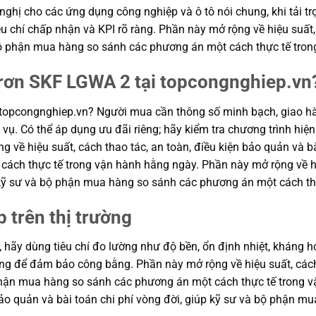
ghị cho các ứng dụng công nghiệp và ô tô nói chung, khi tải t
u chí chấp nhận và KPI rõ ràng. Phần này mở rộng về hiệu suất, 
à bộ phận mua hàng so sánh các phương án một cách thực tế tro
trơn SKF LGWA 2 tại topcongnghiep.vn
topcongnghiep.vn? Người mua cần thông số minh bạch, giao hà
vụ. Có thể áp dụng ưu đãi riêng; hãy kiểm tra chương trình hiện
g về hiệu suất, cách thao tác, an toàn, điều kiện bảo quản và bà
ch thực tế trong vận hành hằng ngày. Phần này mở rộng về hiệu
p kỹ sư và bộ phận mua hàng so sánh các phương án một cách th
p trên thị trường
, hãy dùng tiêu chí đo lường như độ bền, ổn định nhiệt, kháng hó
hung để đảm bảo công bằng. Phần này mở rộng về hiệu suất, cách
ộ phận mua hàng so sánh các phương án một cách thực tế trong
n bảo quản và bài toán chi phí vòng đời, giúp kỹ sư và bộ phận