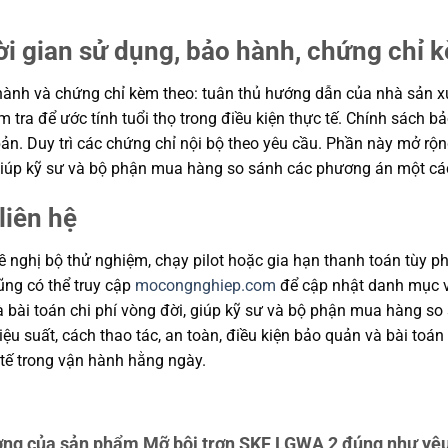
ời gian sử dụng, bảo hành, chứng chỉ 
ành và chứng chỉ kèm theo: tuân thủ hướng dẫn của nhà sản xuất
m tra để ước tính tuổi thọ trong điều kiện thực tế. Chính sách 
ản. Duy trì các chứng chỉ nội bộ theo yêu cầu. Phần này mở rộng
, giúp kỹ sư và bộ phận mua hàng so sánh các phương án một cá
liên hệ
 nghị bộ thử nghiệm, chạy pilot hoặc gia hạn thanh toán tùy ph
cũng có thể truy cập
mocongnghiep.com
để cập nhật danh mục v
và bài toán chi phí vòng đời, giúp kỹ sư và bộ phận mua hàng s
u suất, cách thao tác, an toàn, điều kiện bảo quản và bài toán
tế trong vận hành hằng ngày.
ng của sản phẩm Mỡ bôi trơn SKF LGWA 2 đúng như yêu 