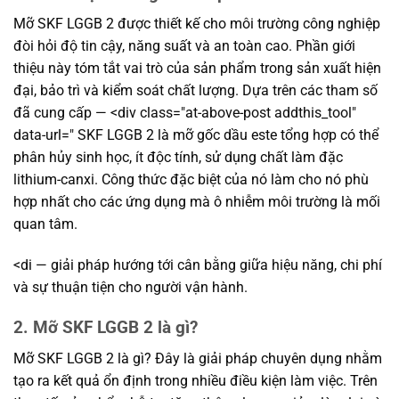
Mỡ SKF LGGB 2 được thiết kế cho môi trường công nghiệp
đòi hỏi độ tin cậy, năng suất và an toàn cao. Phần giới
thiệu này tóm tắt vai trò của sản phẩm trong sản xuất hiện
đại, bảo trì và kiểm soát chất lượng. Dựa trên các tham số
đã cung cấp — <div class="at-above-post addthis_tool"
data-url=" SKF LGGB 2 là mỡ gốc dầu este tổng hợp có thể
phân hủy sinh học, ít độc tính, sử dụng chất làm đặc
lithium-canxi. Công thức đặc biệt của nó làm cho nó phù
hợp nhất cho các ứng dụng mà ô nhiễm môi trường là mối
quan tâm.
<di — giải pháp hướng tới cân bằng giữa hiệu năng, chi phí
và sự thuận tiện cho người vận hành.
2. Mỡ SKF LGGB 2 là gì?
Mỡ SKF LGGB 2 là gì? Đây là giải pháp chuyên dụng nhằm
tạo ra kết quả ổn định trong nhiều điều kiện làm việc. Trên