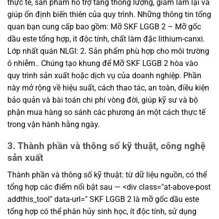
thực tế, sản phẩm hỗ trợ tăng thông lượng, giảm làm lại và
giúp ổn định biến thiên của quy trình. Những thông tin tổng
quan bạn cung cấp bao gồm: Mỡ SKF LGGB 2 – Mỡ gốc
dầu este tổng hợp, ít độc tính, chất làm đặc lithium-canxi.
Lớp nhất quán NLGI: 2. Sản phẩm phù hợp cho môi trường
ô nhiễm.. Chúng tạo khung để Mỡ SKF LGGB 2 hòa vào
quy trình sản xuất hoặc dịch vụ của doanh nghiệp. Phần
này mở rộng về hiệu suất, cách thao tác, an toàn, điều kiện
bảo quản và bài toán chi phí vòng đời, giúp kỹ sư và bộ
phận mua hàng so sánh các phương án một cách thực tế
trong vận hành hằng ngày.
3. Thành phần và thông số kỹ thuật, công nghệ
sản xuất
Thành phần và thông số kỹ thuật: từ dữ liệu nguồn, có thể
tổng hợp các điểm nổi bật sau — <div class="at-above-post
addthis_tool" data-url=" SKF LGGB 2 là mỡ gốc dầu este
tổng hợp có thể phân hủy sinh học, ít độc tính, sử dụng