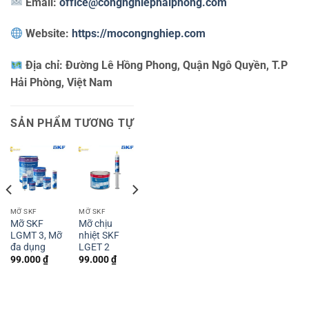
Email:
office@congnghiephaiphong.com
Website:
https://mocongnghiep.com
Địa chỉ:
Đường Lê Hồng Phong, Quận Ngô Quyền, T.P
Hải Phòng, Việt Nam
SẢN PHẨM TƯƠNG TỰ
MỠ SKF
MỠ SKF
MỠ SKF
Mỡ SKF
Mỡ chịu
Mỡ chịu
LGMT 3, Mỡ
nhiệt SKF
nhiệt SKF
đa dụng
LGET 2
LGHP 2
99.000
₫
99.000
₫
99.000
₫