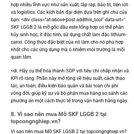
hợp nhiều lĩnh vực như sản xuất, lắp ráp, bảo trì, tiện ích
và logistics. Các kịch bản đại diện dựa trên ghi chú của
bạn: <div class="at-above-post addthis_tool" data-url="
SKF LGGB 2 là mỡ gốc dầu este tổng hợp có thể phân
hủy sinh học, ít độc tính, sử dụng chất làm đặc lithium-
canxi. Công thức đặc biệt của nó làm cho nó phù hợp
nhất cho các ứng dụng mà ô nhiễm môi trường là mối
quan tâm.
<di. Hãy cụ thể hóa thành SOP với tiêu chí chấp nhận và
KPI rõ ràng. Phần này mở rộng về hiệu suất, cách thao
tác, an toàn, điều kiện bảo quản và bài toán chi phí
vòng đời, giúp kỹ sư và bộ phận mua hàng so sánh các
phương án một cách thực tế trong vận hành hằng ngày.
8. Vì sao nên mua Mỡ SKF LGGB 2 tại
topcongnghiep.vn?
Vì sao nên mua Mỡ SKF LGGB 2 tại topcongnghiep.vn?