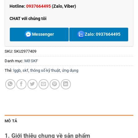
Hotline:
0937664495
(Zalo, Viber)
CHAT với chúng tôi
Messenger
Zalo: 0937664495
SKU:
SKU2977409
Danh mục:
Mỡ SKF
Thẻ:
lggb
,
skf
,
thông số kỹ thuật
,
ứng dụng
MÔ TẢ
1. Giới thiệu chung về sản phẩm