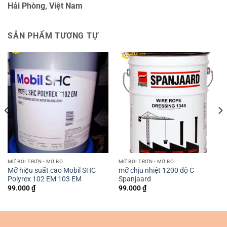
Hải Phòng, Việt Nam
SẢN PHẨM TƯƠNG TỰ
MỠ BÔI TRƠN - MỠ BÒ
MỠ BÔI TRƠN - MỠ BÒ
Mỡ hiệu suất cao Mobil SHC
mỡ chịu nhiệt 1200 độ C
Polyrex 102 EM 103 EM
Spanjaard
99.000
₫
99.000
₫