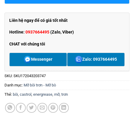
Liên hệ ngay để có giá tốt nhất
Hotline:
0937664495
(Zalo, Viber)
CHAT với chúng tôi
Messenger
Zalo: 0937664495
SKU:
SKU172043203747
Danh mục:
Mỡ bôi trơn - Mỡ bò
Thẻ:
bôi
,
castrol
,
energrease
,
mỡ
,
trơn