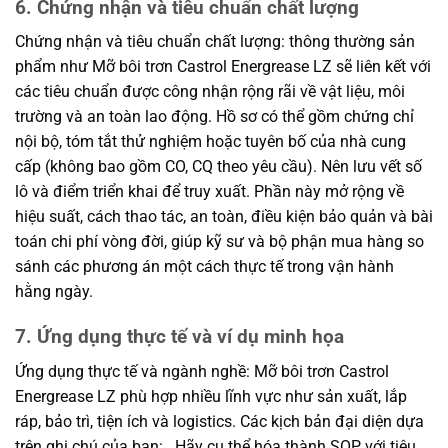
6. Chứng nhận và tiêu chuẩn chất lượng
Chứng nhận và tiêu chuẩn chất lượng: thông thường sản
phẩm như Mỡ bôi trơn Castrol Energrease LZ sẽ liên kết với
các tiêu chuẩn được công nhận rộng rãi về vật liệu, môi
trường và an toàn lao động. Hồ sơ có thể gồm chứng chỉ
nội bộ, tóm tắt thử nghiệm hoặc tuyên bố của nhà cung
cấp (không bao gồm CO, CQ theo yêu cầu). Nên lưu vết số
lô và điểm triển khai để truy xuất. Phần này mở rộng về
hiệu suất, cách thao tác, an toàn, điều kiện bảo quản và bài
toán chi phí vòng đời, giúp kỹ sư và bộ phận mua hàng so
sánh các phương án một cách thực tế trong vận hành
hằng ngày.
7. Ứng dụng thực tế và ví dụ minh họa
Ứng dụng thực tế và ngành nghề: Mỡ bôi trơn Castrol
Energrease LZ phù hợp nhiều lĩnh vực như sản xuất, lắp
ráp, bảo trì, tiện ích và logistics. Các kịch bản đại diện dựa
trên ghi chú của bạn: . Hãy cụ thể hóa thành SOP với tiêu