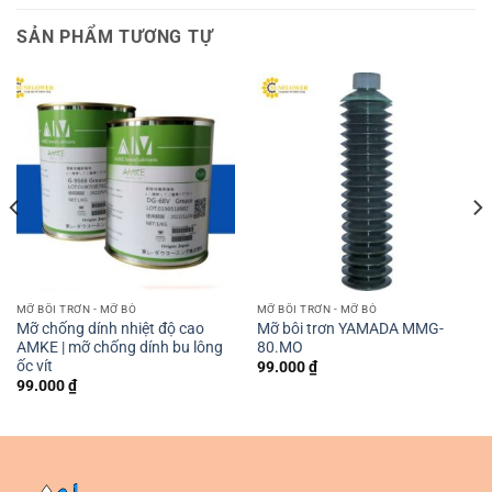
SẢN PHẨM TƯƠNG TỰ
MỠ BÔI TRƠN - MỠ BÒ
MỠ BÔI TRƠN - MỠ BÒ
Mỡ chống dính nhiệt độ cao
Mỡ bôi trơn YAMADA MMG-
AMKE | mỡ chống dính bu lông
80.MO
ốc vít
99.000
₫
99.000
₫