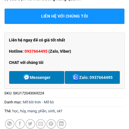
LIÊN HỆ VỚI CHÚNG TÔI
Liên hệ ngay để có giá tốt nhất
Hotline:
0937664495
(Zalo, Viber)
CHAT với chúng tôi
Messenger
Zalo: 0937664495
SKU:
SKU172043069224
Danh mục:
Mỡ bôi trơn - Mỡ bò
Thẻ:
học
,
hủy
,
mang
,
phần
,
sinh
,
skf