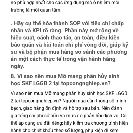
nó phù hợp nhất cho các ứng dụng mà ô nhiễm môi
trường là mối quan tâm.
. Hãy cụ thể hóa thành SOP với tiêu chí chấp
nhận và KPI rõ ràng. Phần này mở rộng về
hiệu suất, cách thao tác, an toàn, điều kiện
bảo quản và bài toán chi phí vòng đời, giúp kỹ
sư và bộ phận mua hàng so sánh các phương
án một cách thực tế trong vận hành hằng
ngày.
8. Vì sao nên mua Mỡ mang phân hủy sinh
học SKF LGGB 2 tại topcongnghiep.vn?
Vì sao nên mua Mỡ mang phân hủy sinh học SKF LGGB
2 tại topcongnghiep.vn? Người mua cần thông số minh
bạch, giao hàng ổn định và hỗ trợ sau bán. Nên đánh
giá tổng chi phí sở hữu và mức độ phản hồi dịch vụ. Có
thể áp dụng ưu đãi riêng; hãy kiểm tra chương trình hiện
hành cho chiết khấu theo số lượng, phụ kiện đi kèm