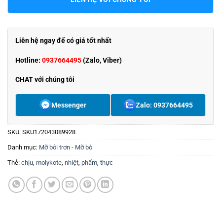
Liên hệ ngay để có giá tốt nhất
Hotline:
0937664495
(Zalo, Viber)
CHAT với chúng tôi
Messenger
Zalo: 0937664495
SKU:
SKU172043089928
Danh mục:
Mỡ bôi trơn - Mỡ bò
Thẻ:
chịu
,
molykote
,
nhiệt
,
phẩm
,
thực