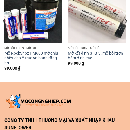
MỠ BÔI TRƠN - MỠ BÒ
MỠ BÔI TRƠN - MỠ BÒ
Mỡ RockShox PM600 mỡ chịu
Mỡ kết dính STG-3, mỡ bôi trơn
nhiệt cho ổ trục và bánh răng
bám dính cao
hở
99.000
₫
99.000
₫
CÔNG TY TNHH THƯƠNG MẠI VÀ XUẤT NHẬP KHẨU
SUNFLOWER