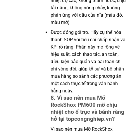
nhiệt độ cao, không thấm nước, chịu
tải nặng, không nóng chảy, không
phản ứng với dầu của nĩa (màu đỏ,
màu mờ)
Được đóng gói tro. Hãy cụ thể hóa
thành SOP với tiêu chí chấp nhận và
KPI rõ ràng. Phần này mở rộng về
hiệu suất, cách thao tác, an toàn,
điều kiện bảo quản và bài toán chi
phí vòng đời, giúp kỹ sư và bộ phận
mua hàng so sánh các phương án
một cách thực tế trong vận hành
hằng ngày.
8. Vì sao nên mua Mỡ
RockShox PM600 mỡ chịu
nhiệt cho ổ trục và bánh răng
hở tại topcongnghiep.vn?
Vì sao nên mua Mỡ RockShox