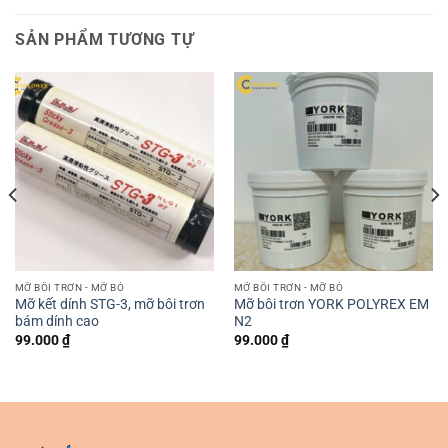
SẢN PHẨM TƯƠNG TỰ
MỠ BÔI TRƠN - MỠ BÒ
MỠ BÔI TRƠN - MỠ BÒ
Mỡ kết dính STG-3, mỡ bôi trơn
Mỡ bôi trơn YORK POLYREX EM
bám dính cao
N2
99.000
₫
99.000
₫