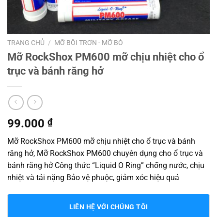
TRANG CHỦ
/
MỠ BÔI TRƠN - MỠ BÒ
Mỡ RockShox PM600 mỡ chịu nhiệt cho ổ
trục và bánh răng hở
99.000
₫
Mỡ RockShox PM600 mỡ chịu nhiệt cho ổ trục và bánh
răng hở, Mỡ RockShox PM600 chuyên dụng cho ổ trục và
bánh răng hở Công thức “Liquid O Ring” chống nước, chịu
nhiệt và tải nặng Bảo vệ phuộc, giảm xóc hiệu quả
LIÊN HỆ VỚI CHÚNG TÔI