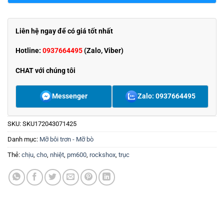
Liên hệ ngay để có giá tốt nhất
Hotline:
0937664495
(Zalo, Viber)
CHAT với chúng tôi
Messenger
Zalo: 0937664495
SKU:
SKU172043071425
Danh mục:
Mỡ bôi trơn - Mỡ bò
Thẻ:
chịu
,
cho
,
nhiệt
,
pm600
,
rockshox
,
trục