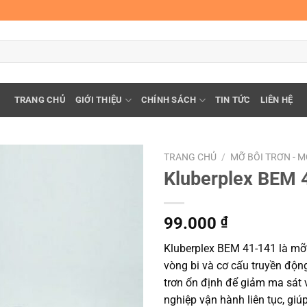
TRANG CHỦ
GIỚI THIỆU
CHÍNH SÁCH
TIN TỨC
LIÊN HỆ
TRANG CHỦ
/
MỠ BÔI TRƠN - 
Kluberplex BEM 
99.000
₫
Kluberplex BEM 41-141 là mỡ b
vòng bi và cơ cấu truyền động
trơn ổn định để giảm ma sát
nghiệp vận hành liên tục, giúp