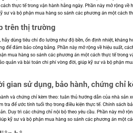
ch thực tế trong vận hành hằng ngày. Phần này mở rộng về hiệu
p kỹ sư và bộ phận mua hàng so sánh các phương án một cách th
p trên thị trường
, hãy dùng tiêu chí đo lường như độ bền, ổn định nhiệt, kháng hó
hung để đảm bảo công bằng. Phần này mở rộng về hiệu suất, cách
ộ phận mua hàng so sánh các phương án một cách thực tế trong
n bảo quản và bài toán chi phí vòng đời, giúp kỹ sư và bộ phận
ời gian sử dụng, bảo hành, chứng chỉ 
ành và chứng chỉ kèm theo: tuân thủ hướng dẫn của nhà sản xuất
m tra để ước tính tuổi thọ trong điều kiện thực tế. Chính sách 
ản. Duy trì các chứng chỉ nội bộ theo yêu cầu. Phần này mở rộng
, giúp kỹ sư và bộ phận mua hàng so sánh các phương án một cá