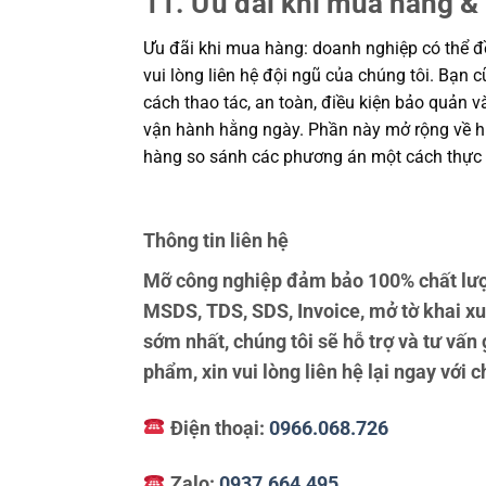
11. Ưu đãi khi mua hàng & 
Ưu đãi khi mua hàng: doanh nghiệp có thể đề
vui lòng liên hệ đội ngũ của chúng tôi. Bạn 
cách thao tác, an toàn, điều kiện bảo quản 
vận hành hằng ngày. Phần này mở rộng về hiệ
hàng so sánh các phương án một cách thực 
Thông tin liên hệ
Mỡ công nghiệp đảm bảo 100% chất lượ
MSDS, TDS, SDS, Invoice, mở tờ khai x
sớm nhất, chúng tôi sẽ hỗ trợ và tư vấ
phẩm, xin vui lòng liên hệ lại ngay với c
Điện thoại:
0966.068.726
Zalo:
0937.664.495