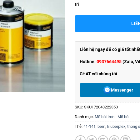
trì
LIÊ
Liên hệ ngay để có giá tốt nhấ
Hotline:
0937664495
(Zalo, Vi
CHAT với chúng tôi
Messenger
SKU:
SKU172043222350
Danh mục:
Mỡ bôi trơn - Mỡ bò
Thẻ:
41-141
,
bem
,
kluberplex
,
thông s