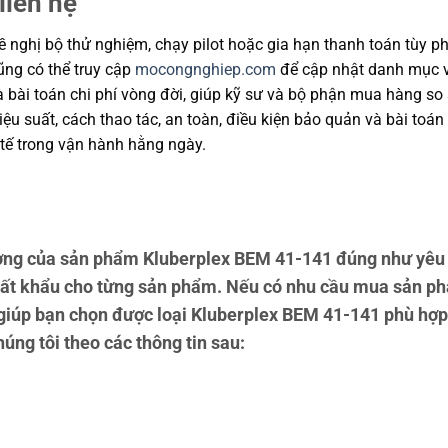
liên hệ
 nghị bộ thử nghiệm, chạy pilot hoặc gia hạn thanh toán tùy ph
cũng có thể truy cập
mocongnghiep.com
để cập nhật danh mục v
và bài toán chi phí vòng đời, giúp kỹ sư và bộ phận mua hàng s
u suất, cách thao tác, an toàn, điều kiện bảo quản và bài toán
tế trong vận hành hằng ngày.
ng của sản phẩm Kluberplex BEM 41-141 đúng như yêu 
uất khẩu cho từng sản phẩm. Nếu có nhu cầu mua sản ph
n giúp bạn chọn được loại Kluberplex BEM 41-141 phù hợp
húng tôi theo các thông tin sau: