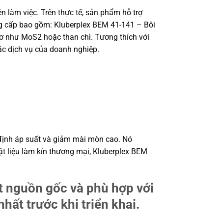
n làm việc. Trên thực tế, sản phẩm hỗ trợ
ung cấp bao gồm: Kluberplex BEM 41-141 – Bôi
ơ như MoS2 hoặc than chì. Tương thích với
ặc dịch vụ của doanh nghiệp.
 định áp suất và giảm mài mòn cao. Nó
ật liệu làm kín thương mại, Kluberplex BEM
ất nguồn gốc và phù hợp với
hất trước khi triển khai.