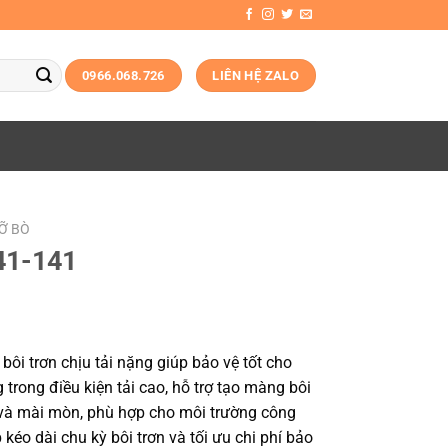
0966.068.726
LIÊN HỆ ZALO
MỠ BÒ
41-141
ôi trơn chịu tải nặng giúp bảo vệ tốt cho
 trong điều kiện tải cao, hỗ trợ tạo màng bôi
 và mài mòn, phù hợp cho môi trường công
 kéo dài chu kỳ bôi trơn và tối ưu chi phí bảo