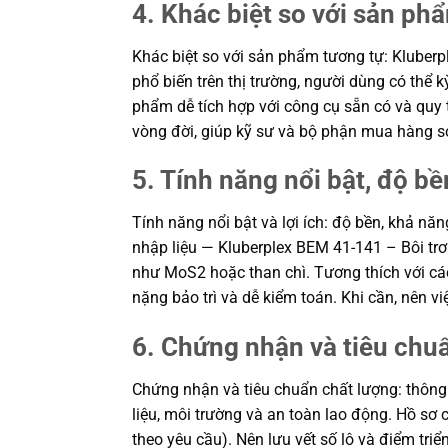
4. Khác biệt so với sản ph
Khác biệt so với sản phẩm tương tự: Kluberpl
phổ biến trên thị trường, người dùng có thể
phẩm dễ tích hợp với công cụ sẵn có và quy t
vòng đời, giúp kỹ sư và bộ phận mua hàng s
5. Tính năng nổi bật, độ bền
Tính năng nổi bật và lợi ích: độ bền, khả nă
nhập liệu — Kluberplex BEM 41-141 – Bôi tr
như MoS2 hoặc than chì. Tương thích với các 
nặng bảo trì và dễ kiểm toán. Khi cần, nên 
6. Chứng nhận và tiêu chu
Chứng nhận và tiêu chuẩn chất lượng: thông
liệu, môi trường và an toàn lao động. Hồ s
theo yêu cầu). Nên lưu vết số lô và điểm triể