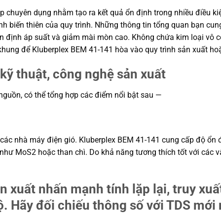
p chuyên dụng nhằm tạo ra kết quả ổn định trong nhiều điều kiệ
ịnh biến thiên của quy trình. Những thông tin tổng quan bạn c
ổn định áp suất và giảm mài mòn cao. Không chứa kim loại vô c
 khung để Kluberplex BEM 41-141 hòa vào quy trình sản xuất ho
kỹ thuật, công nghệ sản xuất
 nguồn, có thể tổng hợp các điểm nổi bật sau —
ng các nhà máy điện gió. Kluberplex BEM 41-141 cung cấp độ ổn
như MoS2 hoặc than chì. Do khả năng tương thích tốt với các v
ản xuất nhấn mạnh tính lặp lại, truy xu
. Hãy đối chiếu thông số với TDS mới n