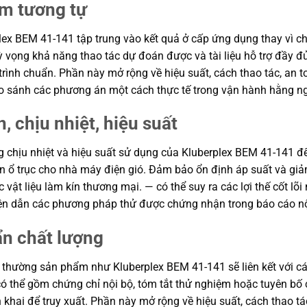
ẩm tương tự
ex BEM 41-141 tập trung vào kết quả ở cấp ứng dụng thay vì chỉ 
 kỳ vọng khả năng thao tác dự đoán được và tài liệu hỗ trợ đầy 
rình chuẩn. Phần này mở rộng về hiệu suất, cách thao tác, an to
o sánh các phương án một cách thực tế trong vận hành hằng n
, chịu nhiệt, hiệu suất
ng chịu nhiệt và hiệu suất sử dụng của Kluberplex BEM 41-141 đế
ơn ổ trục cho nhà máy điện gió. Đảm bảo ổn định áp suất và gi
vật liệu làm kín thương mại. — có thể suy ra các lợi thế cốt lõ
viện dẫn các phương pháp thử được chứng nhận trong báo cáo nộ
ẩn chất lượng
 thường sản phẩm như Kluberplex BEM 41-141 sẽ liên kết với cá
ơ có thể gồm chứng chỉ nội bộ, tóm tắt thử nghiệm hoặc tuyên 
n khai để truy xuất. Phần này mở rộng về hiệu suất, cách thao tá