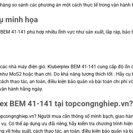
a hàng so sánh các phương án một cách thực tế trong vận hành 
dụ minh họa
EM 41-141 phù hợp nhiều lĩnh vực như sản xuất, lắp ráp, bảo trì,
ng các nhà máy điện gió. Kluberplex BEM 41-141 cung cấp độ ổn
như MoS2 hoặc than chì. Do khả năng tương thích tốt . Hãy cụ 
cách thao tác, an toàn, điều kiện bảo quản và bài toán chi phí 
 vận hành hằng ngày.
lex BEM 41-141 tại topcongnghiep.vn?
opcongnghiep.vn? Người mua cần thông số minh bạch, giao hàng
vụ. Có thể áp dụng ưu đãi riêng; hãy kiểm tra chương trình hiện
g về hiệu suất, cách thao tác, an toàn, điều kiện bảo quản và bà