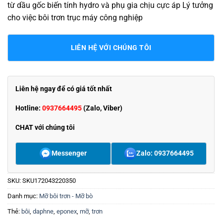
từ dầu gốc biến tính hydro và phụ gia chịu cực áp Lý tưởng
cho việc bôi trơn trục máy công nghiệp
LIÊN HỆ VỚI CHÚNG TÔI
Liên hệ ngay để có giá tốt nhất
Hotline:
0937664495
(Zalo, Viber)
CHAT với chúng tôi
Messenger
Zalo: 0937664495
SKU:
SKU172043220350
Danh mục:
Mỡ bôi trơn - Mỡ bò
Thẻ:
bôi
,
daphne
,
eponex
,
mỡ
,
trơn