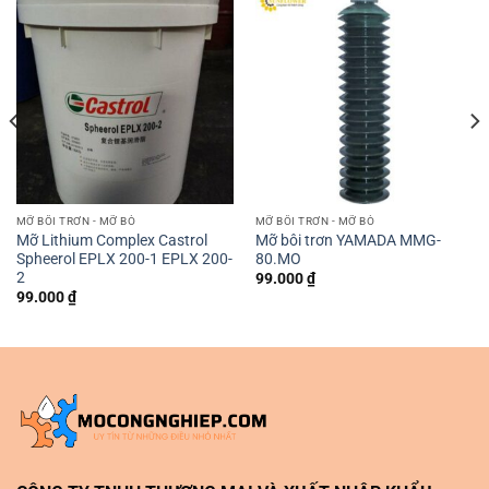
MỠ BÔI TRƠN - MỠ BÒ
MỠ BÔI TRƠN - MỠ BÒ
Mỡ Lithium Complex Castrol
Mỡ bôi trơn YAMADA MMG-
Spheerol EPLX 200-1 EPLX 200-
80.MO
2
99.000
₫
99.000
₫