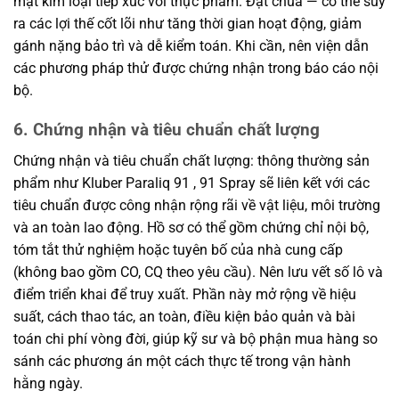
mặt kim loại tiếp xúc với thực phẩm. Đạt chuẩ — có thể suy
ra các lợi thế cốt lõi như tăng thời gian hoạt động, giảm
gánh nặng bảo trì và dễ kiểm toán. Khi cần, nên viện dẫn
các phương pháp thử được chứng nhận trong báo cáo nội
bộ.
6. Chứng nhận và tiêu chuẩn chất lượng
Chứng nhận và tiêu chuẩn chất lượng: thông thường sản
phẩm như Kluber Paraliq 91 , 91 Spray sẽ liên kết với các
tiêu chuẩn được công nhận rộng rãi về vật liệu, môi trường
và an toàn lao động. Hồ sơ có thể gồm chứng chỉ nội bộ,
tóm tắt thử nghiệm hoặc tuyên bố của nhà cung cấp
(không bao gồm CO, CQ theo yêu cầu). Nên lưu vết số lô và
điểm triển khai để truy xuất. Phần này mở rộng về hiệu
suất, cách thao tác, an toàn, điều kiện bảo quản và bài
toán chi phí vòng đời, giúp kỹ sư và bộ phận mua hàng so
sánh các phương án một cách thực tế trong vận hành
hằng ngày.