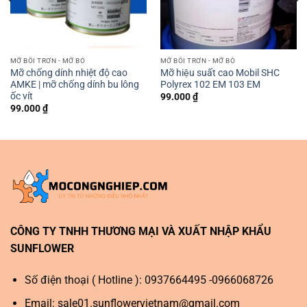
MỠ BÔI TRƠN - MỠ BÒ
MỠ BÔI TRƠN - MỠ BÒ
Mỡ chống dính nhiệt độ cao
Mỡ hiệu suất cao Mobil SHC
AMKE | mỡ chống dính bu lông
Polyrex 102 EM 103 EM
ốc vít
99.000
₫
99.000
₫
CÔNG TY TNHH THƯƠNG MẠI VÀ XUẤT NHẬP KHẨU
SUNFLOWER
Số điện thoại ( Hotline ): 0937664495 -0966068726
Email:
sale01.sunflowervietnam@gmail.com