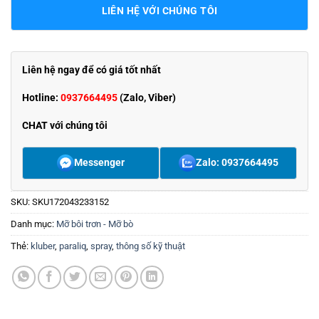
LIÊN HỆ VỚI CHÚNG TÔI
Liên hệ ngay để có giá tốt nhất
Hotline:
0937664495
(Zalo, Viber)
CHAT với chúng tôi
Messenger
Zalo: 0937664495
SKU:
SKU172043233152
Danh mục:
Mỡ bôi trơn - Mỡ bò
Thẻ:
kluber
,
paraliq
,
spray
,
thông số kỹ thuật