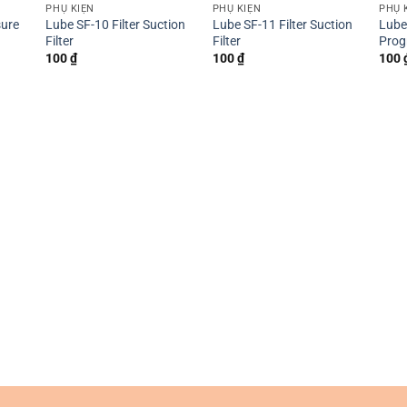
PHỤ KIỆN
PHỤ KIỆN
PHỤ 
sure
Lube SF-10 Filter Suction
Lube SF-11 Filter Suction
Lube
Filter
Filter
Prog
100
₫
100
₫
100