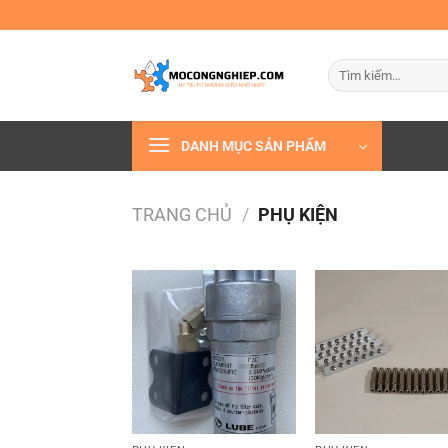
Bỏ
qua
nội
Tìm
dung
kiếm:
DANH MỤC SẢN PHẨM
TRANG CHỦ
/
PHỤ KIỆN