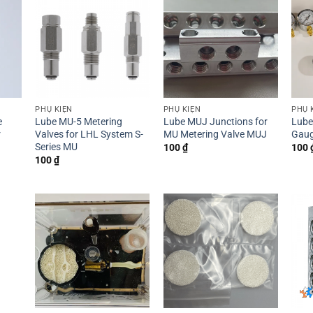
PHỤ KIỆN
PHỤ KIỆN
PHỤ 
e
Lube MU-5 Metering
Lube MUJ Junctions for
Lube
r
Valves for LHL System S-
MU Metering Valve MUJ
Gau
Series MU
100
₫
100
100
₫