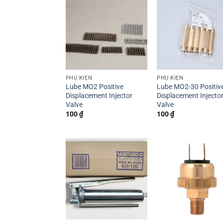
PHỤ KIỆN
PHỤ KIỆN
Lube MO2 Positive
Lube MO2-30 Positiv
Displacement Injector
Displacement Injecto
Valve
Valve
100
₫
100
₫