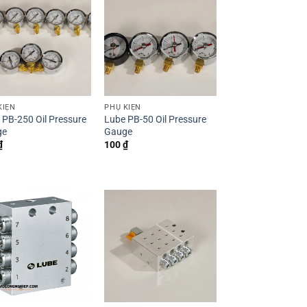
KIỆN
PHỤ KIỆN
 PB-250 Oil Pressure
Lube PB-50 Oil Pressure
ge
Gauge
₫
100
₫