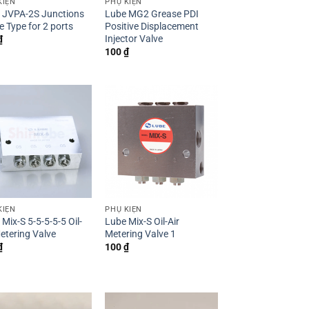
KIỆN
PHỤ KIỆN
 JVPA-2S Junctions
Lube MG2 Grease PDI
e Type for 2 ports
Positive Displacement
Injector Valve
₫
100
₫
KIỆN
PHỤ KIỆN
Mix-S 5-5-5-5-5 Oil-
Lube Mix-S Oil-Air
Metering Valve
Metering Valve 1
₫
100
₫