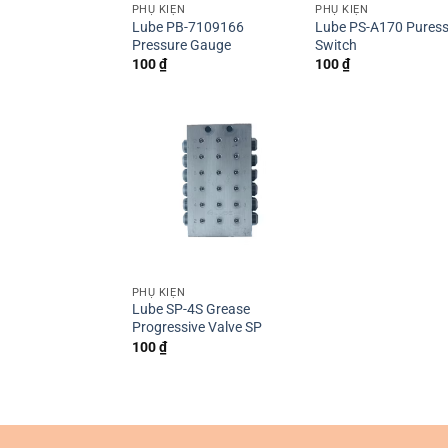
PHỤ KIỆN
PHỤ KIỆN
Lube PB-7109166
Lube PS-A170 Pures
Pressure Gauge
Switch
100
₫
100
₫
PHỤ KIỆN
Lube SP-4S Grease
Progressive Valve SP
100
₫