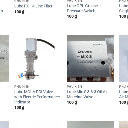
PHỤ KIỆN
PHỤ KIỆN
PHỤ 
Lube GPL Grease
Lube
Lube FX1-4 Line Filter
ts
Pressure Switch
Singl
100
₫
100
₫
100
PHỤ KIỆN
PHỤ KIỆN
PHỤ 
Lube MGLA PDI Valve
Lube Mix-S 3-3-3 Oil-Air
Lube 
with Electric Performance
Metering Valve
Air 
Indicator
100
₫
100
100
₫