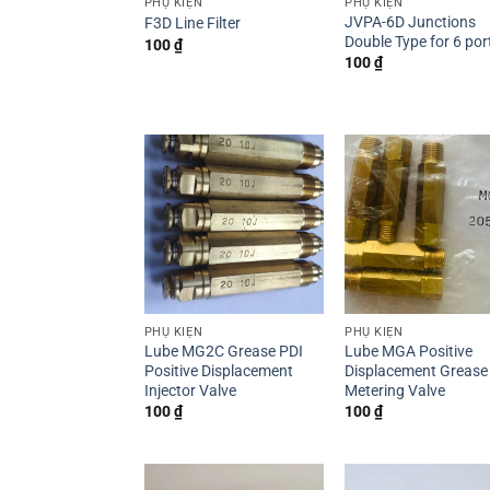
PHỤ KIỆN
PHỤ KIỆN
JVPA-6D Junctions
F3D Line Filter
Double Type for 6 por
100
₫
100
₫
PHỤ KIỆN
PHỤ KIỆN
Lube MG2C Grease PDI
Lube MGA Positive
Positive Displacement
Displacement Grease
Injector Valve
Metering Valve
100
₫
100
₫