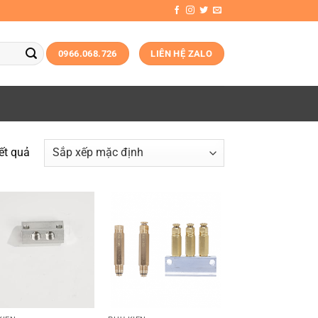
0966.068.726
LIÊN HỆ ZALO
kết quả