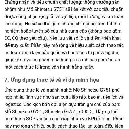
Chứng nhận và tiêu chuẩn chất lượng: thông thường sản
phẩm như Mỡ Shinetsu G751 sẽ liên kết với các tiêu chuẩn
được công nhận rộng rãi về vật liệu, môi trường và an toàn
lao động. Hồ sơ có thể gồm chứng chỉ nội bộ, tóm tắt thử
nghiệm hoặc tuyên bố của nhà cung cấp (không bao gồm
CO, CQ theo yêu cầu). Nên lưu vết số lô và điểm triển khai
để truy xuất. Phần này mở rộng về hiệu suất, cách thao tác,
an toàn, điều kiện bảo quản và bài toán chi phí vòng đời,
giúp kỹ sư và bộ phận mua hàng so sánh các phương án
một cách thực tế trong vận hành hằng ngày.
7. Ứng dụng thực tế và ví dụ minh họa
Ứng dụng thực tế và ngành nghề: Mỡ Shinetsu G751 phù
hợp nhiều lĩnh vực như sản xuất, lắp ráp, bảo trì, tiện ích và
logistics. Các kịch bản đại diện dựa trên ghi chú của bạn:
Mỡ Shinetsu G751 , Shinetsu G-751_x000D_. Hãy cụ thể
hóa thành SOP với tiêu chí chấp nhận và KPI rõ ràng. Phần
này mở rộng về hiệu suất, cách thao tác, an toàn, điều kiện