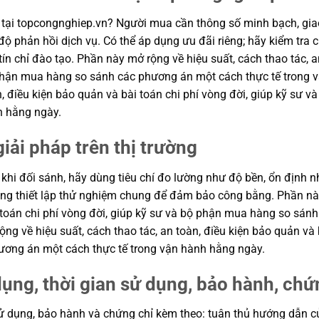
tại topcongnghiep.vn? Người mua cần thông số minh bạch, giao
độ phản hồi dịch vụ. Có thể áp dụng ưu đãi riêng; hãy kiểm tra 
ín chỉ đào tạo. Phần này mở rộng về hiệu suất, cách thao tác, a
 phận mua hàng so sánh các phương án một cách thực tế trong
àn, điều kiện bảo quản và bài toán chi phí vòng đời, giúp kỹ s
h hằng ngày.
giải pháp trên thị trường
khi đối sánh, hãy dùng tiêu chí đo lường như độ bền, ổn định nh
Dùng thiết lập thử nghiệm chung để đảm bảo công bằng. Phần này
 toán chi phí vòng đời, giúp kỹ sư và bộ phận mua hàng so sán
g về hiệu suất, cách thao tác, an toàn, điều kiện bảo quản và b
ơng án một cách thực tế trong vận hành hằng ngày.
ụng, thời gian sử dụng, bảo hành, chứ
ử dụng, bảo hành và chứng chỉ kèm theo: tuân thủ hướng dẫn củ