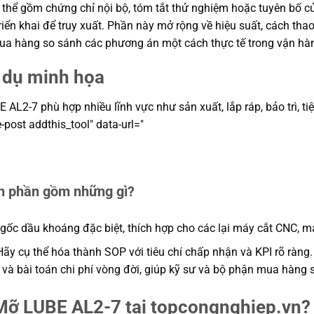
ó thể gồm chứng chỉ nội bộ, tóm tắt thử nghiệm hoặc tuyên bố
riển khai để truy xuất. Phần này mở rộng về hiệu suất, cách thao
 mua hàng so sánh các phương án một cách thực tế trong vận hà
í dụ minh họa
L2-7 phù hợp nhiều lĩnh vực như sản xuất, lắp ráp, bảo trì, tiện
-post addthis_tool" data-url="
nh phần gồm những gì?
gốc dầu khoáng đặc biệt, thích hợp cho các lại máy cắt CNC, m
ãy cụ thể hóa thành SOP với tiêu chí chấp nhận và KPI rõ ràng.
n và bài toán chi phí vòng đời, giúp kỹ sư và bộ phận mua hàng
 Mỡ LUBE AL2-7 tại topcongnghiep.vn?