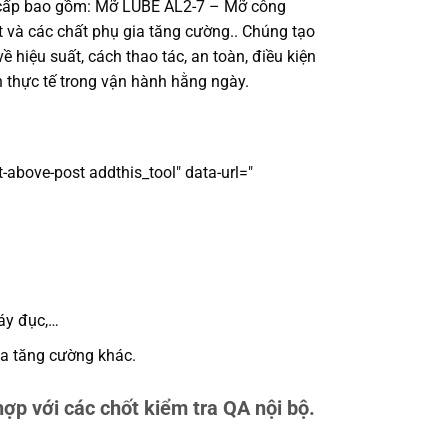
ng cấp bao gồm: Mỡ LUBE AL2-7 – Mỡ công
và các chất phụ gia tăng cường.. Chúng tạo
hiệu suất, cách thao tác, an toàn, điều kiện
 thực tế trong vận hành hằng ngày.
-above-post addthis_tool" data-url="
áy đục,…
ia tăng cường khác.
hợp với các chốt kiểm tra QA nội bộ.