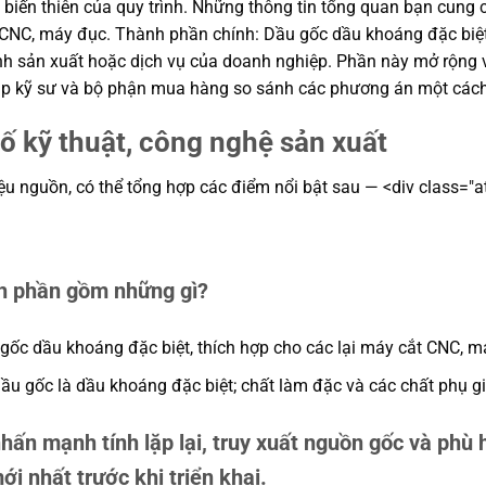
nh biến thiên của quy trình. Những thông tin tổng quan bạn cu
CNC, máy đục. Thành phần chính: Dầu gốc dầu khoáng đặc biệt 
 sản xuất hoặc dịch vụ của doanh nghiệp. Phần này mở rộng về 
giúp kỹ sư và bộ phận mua hàng so sánh các phương án một cách
ố kỹ thuật, công nghệ sản xuất
ệu nguồn, có thể tổng hợp các điểm nổi bật sau — <div class="at
nh phần gồm những gì?
gốc dầu khoáng đặc biệt, thích hợp cho các lại máy cắt CNC, m
u gốc là dầu khoáng đặc biệt; chất làm đặc và các chất phụ g
hấn mạnh tính lặp lại, truy xuất nguồn gốc và phù 
i nhất trước khi triển khai.