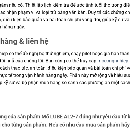
âm nếu có. Thiết lập lịch kiểm tra để ước tính tuổi thọ trong đi
ác nhận phạm vi và loại trừ bằng văn bản. Duy trì các chứng ch
àn, điều kiện bảo quản và bài toán chi phí vòng đời, giúp kỹ s
h hằng ngày.
hàng & liên hệ
ệp có thể đề nghị bộ thử nghiệm, chạy pilot hoặc gia hạn than
 đội ngũ của chúng tôi. Bạn cũng có thể truy cập
mocongnghiep
cách thao tác, an toàn, điều kiện bảo quản và bài toán chi phí
ực tế trong vận hành hằng ngày. Phần này mở rộng về hiệu suất
giúp kỹ sư và bộ phận mua hàng so sánh các phương án một cách
ợng của sản phẩm Mỡ LUBE AL2-7 đúng như yêu cầu từ 
ẩu cho từng sản phẩm. Nếu có nhu cầu mua sản phẩm hãy 