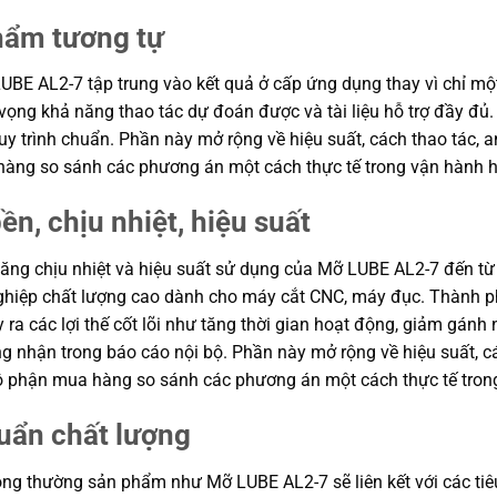
phẩm tương tự
BE AL2-7 tập trung vào kết quả ở cấp ứng dụng thay vì chỉ một 
ỳ vọng khả năng thao tác dự đoán được và tài liệu hỗ trợ đầy đ
y trình chuẩn. Phần này mở rộng về hiệu suất, cách thao tác, an
 hàng so sánh các phương án một cách thực tế trong vận hành 
ền, chịu nhiệt, hiệu suất
 năng chịu nhiệt và hiệu suất sử dụng của Mỡ LUBE AL2-7 đến từ
hiệp chất lượng cao dành cho máy cắt CNC, máy đục. Thành ph
ra các lợi thế cốt lõi như tăng thời gian hoạt động, giảm gánh 
nhận trong báo cáo nội bộ. Phần này mở rộng về hiệu suất, các
 bộ phận mua hàng so sánh các phương án một cách thực tế tro
uẩn chất lượng
ng thường sản phẩm như Mỡ LUBE AL2-7 sẽ liên kết với các tiêu