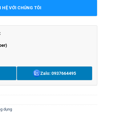
N HỆ VỚI CHÚNG TÔI
t
ber)
Zalo: 0937664495
g dụng