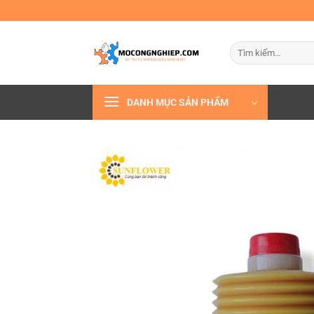
Bỏ
qua
nội
Tìm
dung
kiếm:
DANH MỤC SẢN PHẨM