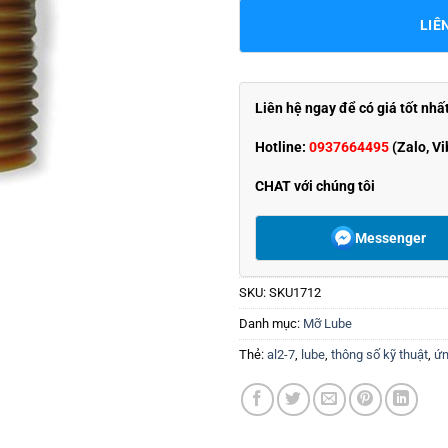
LIÊ
Liên hệ ngay để có giá tốt nhấ
Hotline:
0937664495
(Zalo, Vi
CHAT với chúng tôi
Messenger
SKU:
SKU1712
Danh mục:
Mỡ Lube
Thẻ:
al2-7
,
lube
,
thông số kỹ thuật
,
ứn