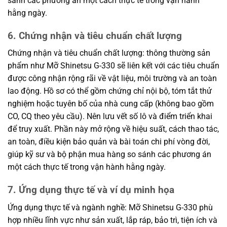
sánh các phương án một cách thực tế trong vận hành
hằng ngày.
6. Chứng nhận và tiêu chuẩn chất lượng
Chứng nhận và tiêu chuẩn chất lượng: thông thường sản
phẩm như Mỡ Shinetsu G-330 sẽ liên kết với các tiêu chuẩn
được công nhận rộng rãi về vật liệu, môi trường và an toàn
lao động. Hồ sơ có thể gồm chứng chỉ nội bộ, tóm tắt thử
nghiệm hoặc tuyên bố của nhà cung cấp (không bao gồm
CO, CQ theo yêu cầu). Nên lưu vết số lô và điểm triển khai
để truy xuất. Phần này mở rộng về hiệu suất, cách thao tác,
an toàn, điều kiện bảo quản và bài toán chi phí vòng đời,
giúp kỹ sư và bộ phận mua hàng so sánh các phương án
một cách thực tế trong vận hành hằng ngày.
7. Ứng dụng thực tế và ví dụ minh họa
Ứng dụng thực tế và ngành nghề: Mỡ Shinetsu G-330 phù
hợp nhiều lĩnh vực như sản xuất, lắp ráp, bảo trì, tiện ích và