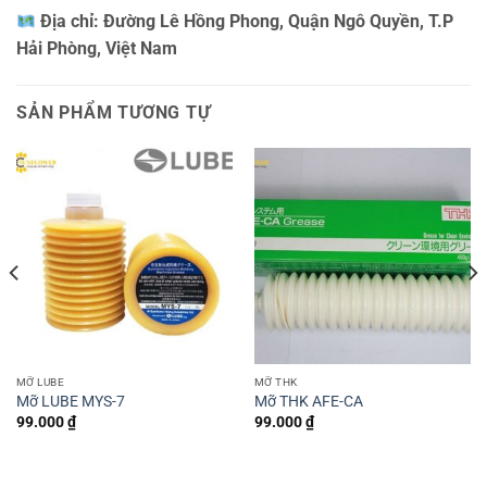
Địa chỉ:
Đường Lê Hồng Phong, Quận Ngô Quyền, T.P
Hải Phòng, Việt Nam
SẢN PHẨM TƯƠNG TỰ
MỠ LUBE
MỠ THK
Mỡ LUBE MYS-7
Mỡ THK AFE-CA
99.000
₫
99.000
₫