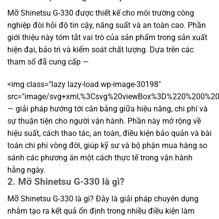
Mỡ Shinetsu G-330 được thiết kế cho môi trường công
nghiệp đòi hỏi độ tin cậy, năng suất và an toàn cao. Phần
giới thiệu này tóm tắt vai trò của sản phẩm trong sản xuất
hiện đại, bảo trì và kiểm soát chất lượng. Dựa trên các
tham số đã cung cấp —
<img class="lazy lazy-load wp-image-30198"
src="image/svg+xml,%3Csvg%20viewBox%3D%220%200%
— giải pháp hướng tới cân bằng giữa hiệu năng, chi phí và
sự thuận tiện cho người vận hành. Phần này mở rộng về
hiệu suất, cách thao tác, an toàn, điều kiện bảo quản và bài
toán chi phí vòng đời, giúp kỹ sư và bộ phận mua hàng so
sánh các phương án một cách thực tế trong vận hành
hằng ngày.
2. Mỡ Shinetsu G-330 là gì?
Mỡ Shinetsu G-330 là gì? Đây là giải pháp chuyên dụng
nhằm tạo ra kết quả ổn định trong nhiều điều kiện làm