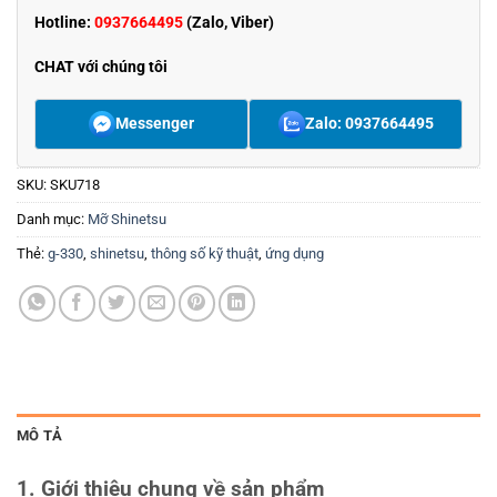
Hotline:
0937664495
(Zalo, Viber)
CHAT với chúng tôi
Messenger
Zalo: 0937664495
SKU:
SKU718
Danh mục:
Mỡ Shinetsu
Thẻ:
g-330
,
shinetsu
,
thông số kỹ thuật
,
ứng dụng
MÔ TẢ
1. Giới thiệu chung về sản phẩm