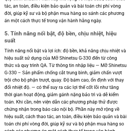
tác, an toàn, điều kiện bảo quản và bài toán chi phí vòng
đời, giúp kỹ sư và bộ phận mua hàng so sánh các phương
án một cách thực tế trong vận hành hằng ngày.
5. Tính năng nổi bật, độ bền, chịu nhiệt, hiệu
suất
Tính năng nổi bật và lợi ích: độ bền, khả năng chịu nhiệt và
hiệu suất sử dụng của Mỡ Shinetsu G-330 đến từ công
thức và quy trình QA. Từ thông tin nhập liệu — Mỡ Shinetsu
G-330 – Sản phẩm chống cắt trung bình, giảm chấn vượt
trội cho bộ phận trượt, quay. Độ bám cao, ổn định với thay
đổi nhiệt độ. — có thể suy ra các lợi thế cốt lõi như tăng
thời gian hoạt động, giảm gánh nặng bảo trì và dễ kiểm
toán. Khi cần, nên viện dẫn các phương pháp thử được
chứng nhận trong báo cáo nội bộ. Phần này mở rộng về
hiệu suất, cách thao tác, an toàn, điều kiện bảo quản và bài
toán chi phí vòng đời, giúp kỹ sư và bộ phận mua hàng so