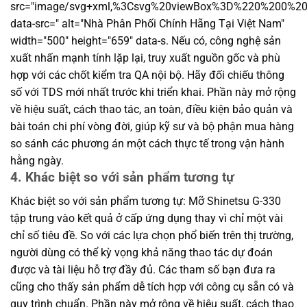
src="image/svg+xml,%3Csvg%20viewBox%3D%220%200%
data-src=" alt="Nhà Phân Phối Chính Hãng Tại Việt Nam"
width="500" height="659" data-s. Nếu có, công nghệ sản
xuất nhấn mạnh tính lặp lại, truy xuất nguồn gốc và phù
hợp với các chốt kiểm tra QA nội bộ. Hãy đối chiếu thông
số với TDS mới nhất trước khi triển khai. Phần này mở rộng
về hiệu suất, cách thao tác, an toàn, điều kiện bảo quản và
bài toán chi phí vòng đời, giúp kỹ sư và bộ phận mua hàng
so sánh các phương án một cách thực tế trong vận hành
hằng ngày.
4. Khác biệt so với sản phẩm tương tự
Khác biệt so với sản phẩm tương tự: Mỡ Shinetsu G-330
tập trung vào kết quả ở cấp ứng dụng thay vì chỉ một vài
chỉ số tiêu đề. So với các lựa chọn phổ biến trên thị trường,
người dùng có thể kỳ vọng khả năng thao tác dự đoán
được và tài liệu hỗ trợ đầy đủ. Các tham số bạn đưa ra
cũng cho thấy sản phẩm dễ tích hợp với công cụ sẵn có và
quy trình chuẩn. Phần này mở rộng về hiệu suất, cách thao