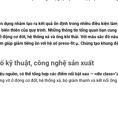
n dụng nhằm tạo ra kết quả ổn định trong nhiều điều kiện làm 
nh biến thiên của quy trình. Những thông tin tổng quan bạn c
t ở động cơ đốt, hệ thống xả và ống khí thải. Với màu sắc đỏ 
ẩm giúp giảm tiếng ồn với hệ số press-fit µ. Chúng tạo khung 
ố kỹ thuật, công nghệ sản xuất
iệu nguồn, có thể tổng hợp các điểm nổi bật sau — <div class="
ng vít ở động cơ đốt, hệ thống xả, bộ giảm thanh và kết nối ống 