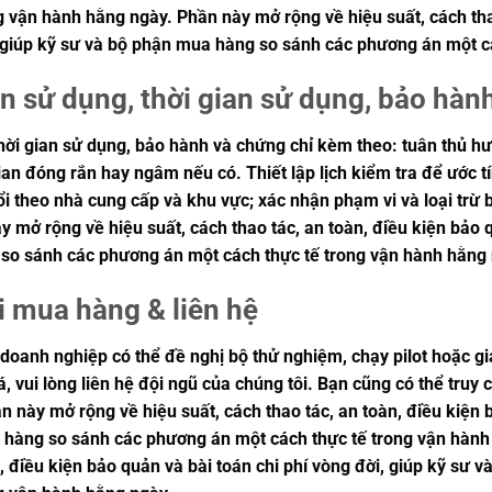
g vận hành hằng ngày. Phần này mở rộng về hiệu suất, cách tha
, giúp kỹ sư và bộ phận mua hàng so sánh các phương án một c
n sử dụng, thời gian sử dụng, bảo hàn
ời gian sử dụng, bảo hành và chứng chỉ kèm theo: tuân thủ h
gian đóng rắn hay ngâm nếu có. Thiết lập lịch kiểm tra để ước tí
i theo nhà cung cấp và khu vực; xác nhận phạm vi và loại trừ b
 mở rộng về hiệu suất, cách thao tác, an toàn, điều kiện bảo q
so sánh các phương án một cách thực tế trong vận hành hằng
i mua hàng & liên hệ
doanh nghiệp có thể đề nghị bộ thử nghiệm, chạy pilot hoặc gi
, vui lòng liên hệ đội ngũ của chúng tôi. Bạn cũng có thể truy
 này mở rộng về hiệu suất, cách thao tác, an toàn, điều kiện b
 hàng so sánh các phương án một cách thực tế trong vận hành
n, điều kiện bảo quản và bài toán chi phí vòng đời, giúp kỹ s