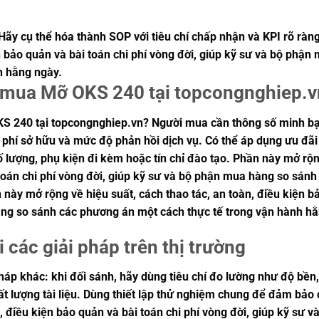
Hãy cụ thể hóa thành SOP với tiêu chí chấp nhận và KPI rõ ràn
ện bảo quản và bài toán chi phí vòng đời, giúp kỹ sư và bộ ph
h hằng ngày.
n mua Mỡ OKS 240 tại topcongnghiep.
S 240 tại topcongnghiep.vn? Người mua cần thông số minh bạc
 phí sở hữu và mức độ phản hồi dịch vụ. Có thể áp dụng ưu đãi
ố lượng, phụ kiện đi kèm hoặc tín chỉ đào tạo. Phần này mở rộng
toán chi phí vòng đời, giúp kỹ sư và bộ phận mua hàng so sán
này mở rộng về hiệu suất, cách thao tác, an toàn, điều kiện bả
ng so sánh các phương án một cách thực tế trong vận hành hằ
i các giải pháp trên thị trường
pháp khác: khi đối sánh, hãy dùng tiêu chí đo lường như độ bền,
hất lượng tài liệu. Dùng thiết lập thử nghiệm chung để đảm bả
n, điều kiện bảo quản và bài toán chi phí vòng đời, giúp kỹ s