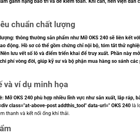
giảm gánh nặng bảo trì và dễ kiểm toán. Khi cần, nên viện dẫ
iêu chuẩn chất lượng
lượng: thông thường sản phẩm như Mỡ OKS 240 sẽ liên kết với
n lao động. Hồ sơ có thể gồm chứng chỉ nội bộ, tóm tắt thử ng
ên lưu vết số lô và điểm triển khai để truy xuất. Phần này mở 
 chi phí vòng đời, giúp kỹ sư và bộ phận mua hàng so sánh các
ế và ví dụ minh họa
 Mỡ OKS 240 phù hợp nhiều lĩnh vực như sản xuất, lắp ráp, bảo t
<div class="at-above-post addthis_tool" data-url=" OKS 240
là l
m thanh và kết nối ống khí thải.
hẩm