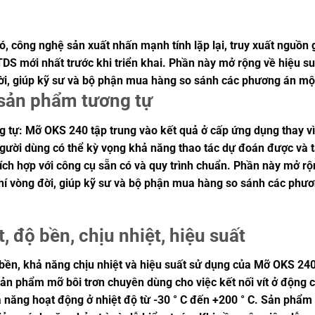
ó, công nghệ sản xuất nhấn mạnh tính lặp lại, truy xuất nguồn 
TDS mới nhất trước khi triển khai. Phần này mở rộng về hiệu suấ
đời, giúp kỹ sư và bộ phận mua hàng so sánh các phương án mộ
i sản phẩm tương tự
 tự: Mỡ OKS 240 tập trung vào kết quả ở cấp ứng dụng thay vì c
người dùng có thể kỳ vọng khả năng thao tác dự đoán được và t
ch hợp với công cụ sẵn có và quy trình chuẩn. Phần này mở rộng
phí vòng đời, giúp kỹ sư và bộ phận mua hàng so sánh các phư
, độ bền, chịu nhiệt, hiệu suất
ộ bền, khả năng chịu nhiệt và hiệu suất sử dụng của Mỡ OKS 24
ản phẩm mỡ bôi trơn chuyên dùng cho việc kết nối vít ở động c
ăng hoạt động ở nhiệt độ từ -30 ° C đến +200 ° C. Sản phẩm gi