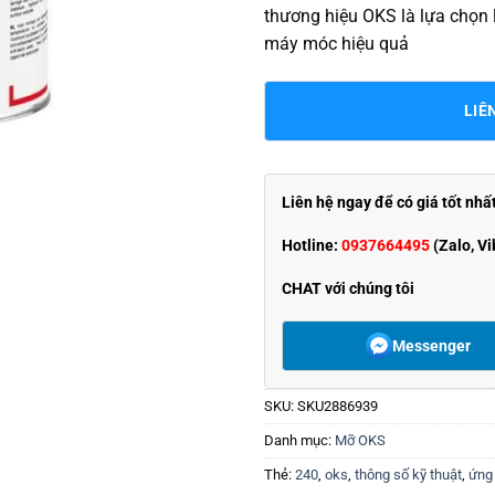
thương hiệu OKS là lựa chọn 
máy móc hiệu quả
LIÊ
Liên hệ ngay để có giá tốt nhấ
Hotline:
0937664495
(Zalo, Vi
CHAT với chúng tôi
Messenger
SKU:
SKU2886939
Danh mục:
Mỡ OKS
Thẻ:
240
,
oks
,
thông số kỹ thuật
,
ứng