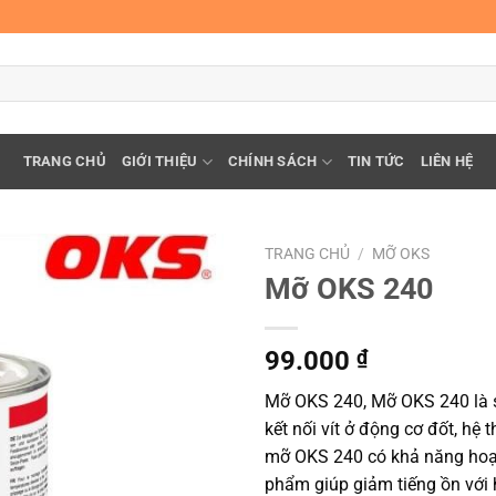
TRANG CHỦ
GIỚI THIỆU
CHÍNH SÁCH
TIN TỨC
LIÊN HỆ
TRANG CHỦ
/
MỠ OKS
Mỡ OKS 240
99.000
₫
Mỡ OKS 240, Mỡ OKS 240 là 
kết nối vít ở động cơ đốt, hệ
mỡ OKS 240 có khả năng hoạt 
phẩm giúp giảm tiếng ồn với h