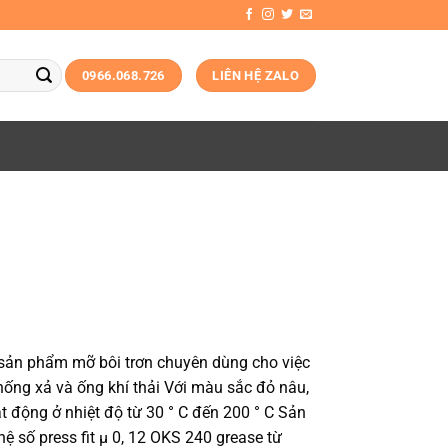
0966.068.726
LIÊN HỆ ZALO
sản phẩm mỡ bôi trơn chuyên dùng cho việc
 thống xả và ống khí thải Với màu sắc đỏ nâu,
động ở nhiệt độ từ 30 ° C đến 200 ° C Sản
ệ số press fit µ 0, 12 OKS 240 grease từ