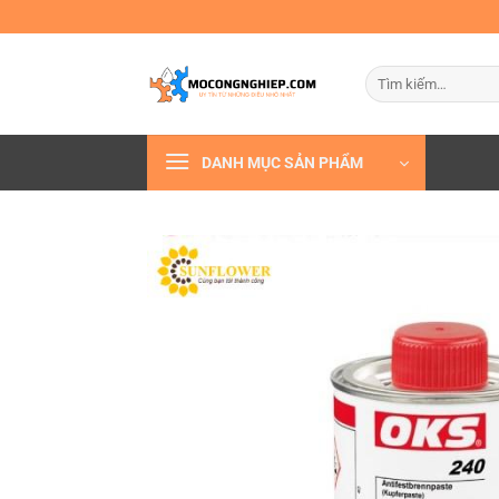
Bỏ
qua
nội
Tìm
dung
kiếm:
DANH MỤC SẢN PHẨM