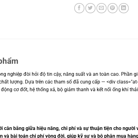
 phẩm
g nghiệp đòi hỏi độ tin cậy, năng suất và an toàn cao. Phần gi
t chất lượng. Dựa trên các tham số đã cung cấp — <div class="at
ở động cơ đốt, hệ thống xả, bộ giảm thanh và kết nối ống khí thải
i cân bằng giữa hiệu năng, chi phí và sự thuận tiện cho người
ản và bài toán chi phí vòng đời, giúp kỹ sư và bộ phận mua hà