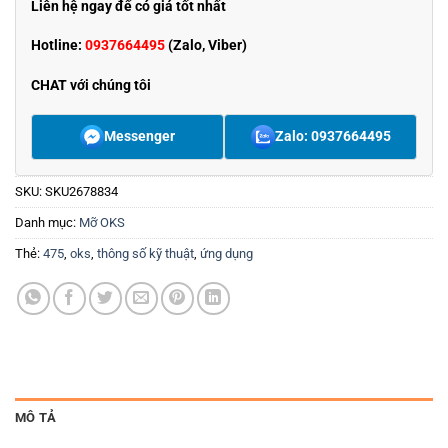
Liên hệ ngay để có giá tốt nhất
Hotline:
0937664495
(Zalo, Viber)
CHAT với chúng tôi
Messenger
Zalo: 0937664495
SKU:
SKU2678834
Danh mục:
Mỡ OKS
Thẻ:
475
,
oks
,
thông số kỹ thuật
,
ứng dụng
MÔ TẢ