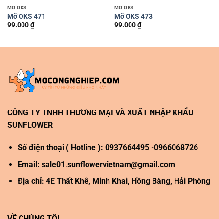
MỠ OKS
MỠ OKS
Mỡ OKS 471
Mỡ OKS 473
99.000
₫
99.000
₫
CÔNG TY TNHH THƯƠNG MẠI VÀ XUẤT NHẬP KHẨU
SUNFLOWER
Số điện thoại ( Hotline ): 0937664495 -0966068726
Email:
sale01.sunflowervietnam@gmail.com
Địa chỉ: 4E Thất Khê, Minh Khai, Hồng Bàng, Hải Phòng
VỀ CHÚNG TÔI