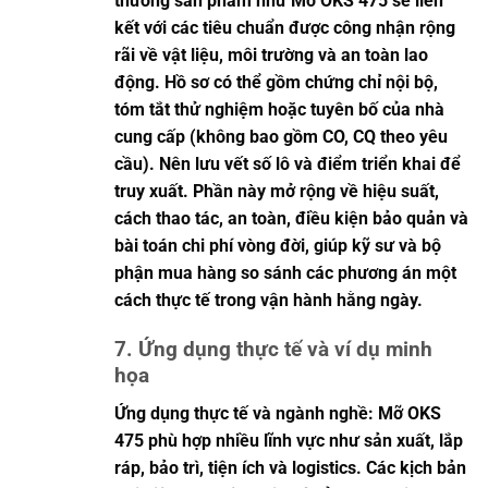
thường sản phẩm như Mỡ OKS 475 sẽ liên
kết với các tiêu chuẩn được công nhận rộng
rãi về vật liệu, môi trường và an toàn lao
động. Hồ sơ có thể gồm chứng chỉ nội bộ,
tóm tắt thử nghiệm hoặc tuyên bố của nhà
cung cấp (không bao gồm CO, CQ theo yêu
cầu). Nên lưu vết số lô và điểm triển khai để
truy xuất. Phần này mở rộng về hiệu suất,
cách thao tác, an toàn, điều kiện bảo quản và
bài toán chi phí vòng đời, giúp kỹ sư và bộ
phận mua hàng so sánh các phương án một
cách thực tế trong vận hành hằng ngày.
7. Ứng dụng thực tế và ví dụ minh
họa
Ứng dụng thực tế và ngành nghề: Mỡ OKS
475 phù hợp nhiều lĩnh vực như sản xuất, lắp
ráp, bảo trì, tiện ích và logistics. Các kịch bản