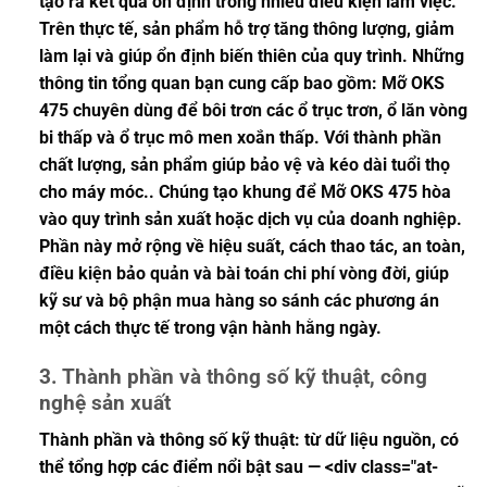
tạo ra kết quả ổn định trong nhiều điều kiện làm việc.
Trên thực tế, sản phẩm hỗ trợ tăng thông lượng, giảm
làm lại và giúp ổn định biến thiên của quy trình. Những
thông tin tổng quan bạn cung cấp bao gồm: Mỡ OKS
475 chuyên dùng để bôi trơn các ổ trục trơn, ổ lăn vòng
bi thấp và ổ trục mô men xoắn thấp. Với thành phần
chất lượng, sản phẩm giúp bảo vệ và kéo dài tuổi thọ
cho máy móc.. Chúng tạo khung để Mỡ OKS 475 hòa
vào quy trình sản xuất hoặc dịch vụ của doanh nghiệp.
Phần này mở rộng về hiệu suất, cách thao tác, an toàn,
điều kiện bảo quản và bài toán chi phí vòng đời, giúp
kỹ sư và bộ phận mua hàng so sánh các phương án
một cách thực tế trong vận hành hằng ngày.
3. Thành phần và thông số kỹ thuật, công
nghệ sản xuất
Thành phần và thông số kỹ thuật: từ dữ liệu nguồn, có
thể tổng hợp các điểm nổi bật sau — <div class="at-