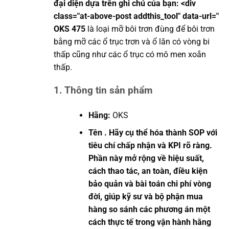
đại diện dựa trên ghi chú của bạn: <div
class="at-above-post addthis_tool" data-url="
OKS 475
là loại mỡ bôi trơn đùng để bôi trơn
bằng mỡ các ổ trục trơn và ổ lăn có vòng bi
thấp cũng như các ổ trục có mô men xoắn
thấp.
1. Thông tin sản phẩm
Hãng:
OKS
Tên . Hãy cụ thể hóa thành SOP với
tiêu chí chấp nhận và KPI rõ ràng.
Phần này mở rộng về hiệu suất,
cách thao tác, an toàn, điều kiện
bảo quản và bài toán chi phí vòng
đời, giúp kỹ sư và bộ phận mua
hàng so sánh các phương án một
cách thực tế trong vận hành hằng