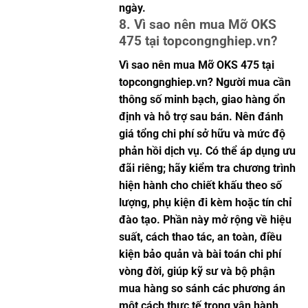
ngày.
8. Vì sao nên mua Mỡ OKS
475 tại topcongnghiep.vn?
Vì sao nên mua Mỡ OKS 475 tại
topcongnghiep.vn? Người mua cần
thông số minh bạch, giao hàng ổn
định và hỗ trợ sau bán. Nên đánh
giá tổng chi phí sở hữu và mức độ
phản hồi dịch vụ. Có thể áp dụng ưu
đãi riêng; hãy kiểm tra chương trình
hiện hành cho chiết khấu theo số
lượng, phụ kiện đi kèm hoặc tín chỉ
đào tạo. Phần này mở rộng về hiệu
suất, cách thao tác, an toàn, điều
kiện bảo quản và bài toán chi phí
vòng đời, giúp kỹ sư và bộ phận
mua hàng so sánh các phương án
một cách thực tế trong vận hành