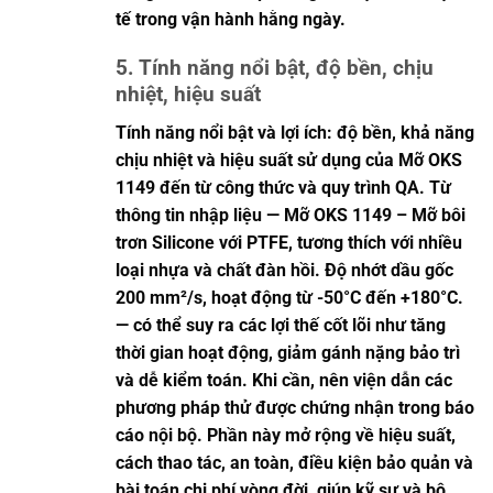
tế trong vận hành hằng ngày.
5. Tính năng nổi bật, độ bền, chịu
nhiệt, hiệu suất
Tính năng nổi bật và lợi ích: độ bền, khả năng
chịu nhiệt và hiệu suất sử dụng của Mỡ OKS
1149 đến từ công thức và quy trình QA. Từ
thông tin nhập liệu — Mỡ OKS 1149 – Mỡ bôi
trơn Silicone với PTFE, tương thích với nhiều
loại nhựa và chất đàn hồi. Độ nhớt dầu gốc
200 mm²/s, hoạt động từ -50°C đến +180°C.
— có thể suy ra các lợi thế cốt lõi như tăng
thời gian hoạt động, giảm gánh nặng bảo trì
và dễ kiểm toán. Khi cần, nên viện dẫn các
phương pháp thử được chứng nhận trong báo
cáo nội bộ. Phần này mở rộng về hiệu suất,
cách thao tác, an toàn, điều kiện bảo quản và
bài toán chi phí vòng đời, giúp kỹ sư và bộ