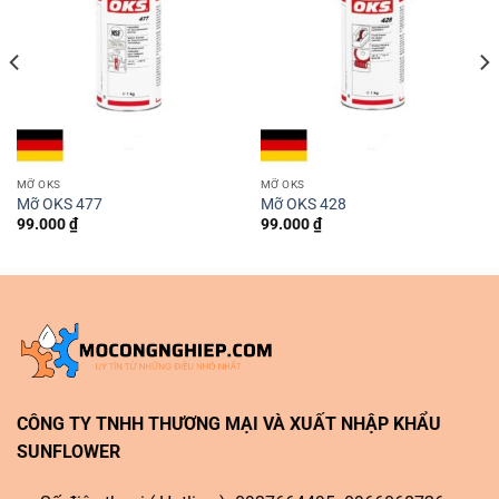
MỠ OKS
MỠ OKS
Mỡ OKS 477
Mỡ OKS 428
99.000
₫
99.000
₫
CÔNG TY TNHH THƯƠNG MẠI VÀ XUẤT NHẬP KHẨU
SUNFLOWER