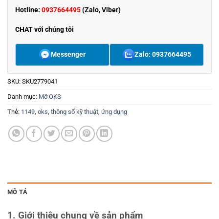
Hotline:
0937664495
(Zalo, Viber)
CHAT với chúng tôi
Messenger
Zalo: 0937664495
SKU:
SKU2779041
Danh mục:
Mỡ OKS
Thẻ:
1149
,
oks
,
thông số kỹ thuật
,
ứng dụng
MÔ TẢ
1. Giới thiệu chung về sản phẩm