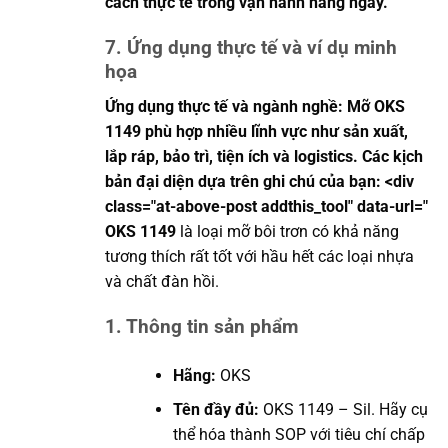
cách thực tế trong vận hành hằng ngày.
7. Ứng dụng thực tế và ví dụ minh
họa
Ứng dụng thực tế và ngành nghề: Mỡ OKS
1149 phù hợp nhiều lĩnh vực như sản xuất,
lắp ráp, bảo trì, tiện ích và logistics. Các kịch
bản đại diện dựa trên ghi chú của bạn: <div
class="at-above-post addthis_tool" data-url="
OKS 1149
là loại mỡ bôi trơn có khả năng
tương thích rất tốt với hầu hết các loại nhựa
và chất đàn hồi.
1. Thông tin sản phẩm
Hãng:
OKS
Tên đầy đủ:
OKS 1149 – Sil. Hãy cụ
thể hóa thành SOP với tiêu chí chấp