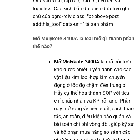
như sản xuất, lắp ráp, bảo trì, tiện ích và
logistics. Các kịch bản đại diện dựa trên ghi
chú của bạn: <div class="at-above-post
addthis_tool" data-url=" tả sản phẩm
Mỡ Molykote 3400A là loại mỡ gì, thành phần
thế nào?
Mỡ Molykote 3400A
là mỡ bôi trơn
khô được nhiệt luyện dành cho các
vật liệu kim loại-hợp kim chuyển
động ở tốc độ chậm đến trung bì.
Hãy cụ thể hóa thành SOP với tiêu
chí chấp nhận và KPI rõ ràng. Phần
này mở rộng về hiệu suất, cách thao
tác, an toàn, điều kiện bảo quản và
bài toán chi phí vòng đời, giúp kỹ sư
và bộ phận mua hàng so sánh các
phương án một cách thực tế trong