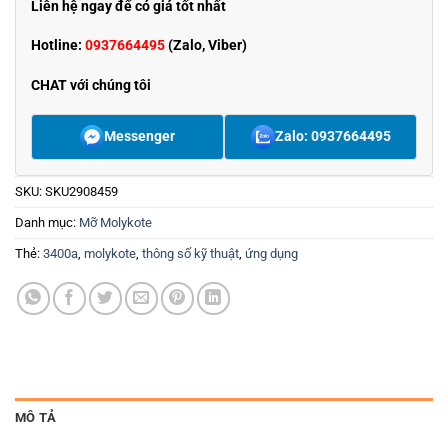
Liên hệ ngay để có giá tốt nhất
Hotline:
0937664495
(Zalo, Viber)
CHAT với chúng tôi
Messenger
Zalo: 0937664495
SKU:
SKU2908459
Danh mục:
Mỡ Molykote
Thẻ:
3400a
,
molykote
,
thông số kỹ thuật
,
ứng dụng
MÔ TẢ