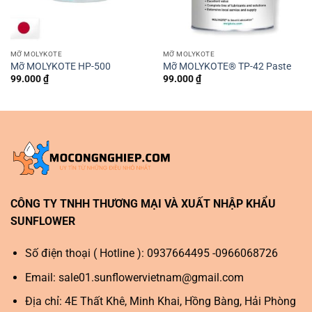
MỠ MOLYKOTE
MỠ MOLYKOTE
Mỡ MOLYKOTE HP-500
Mỡ MOLYKOTE® TP-42 Paste
99.000
₫
99.000
₫
CÔNG TY TNHH THƯƠNG MẠI VÀ XUẤT NHẬP KHẨU
SUNFLOWER
Số điện thoại ( Hotline ): 0937664495 -0966068726
Email:
sale01.sunflowervietnam@gmail.com
Địa chỉ: 4E Thất Khê, Minh Khai, Hồng Bàng, Hải Phòng