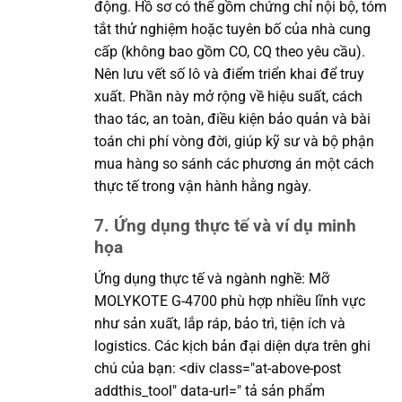
động. Hồ sơ có thể gồm chứng chỉ nội bộ, tóm
tắt thử nghiệm hoặc tuyên bố của nhà cung
cấp (không bao gồm CO, CQ theo yêu cầu).
Nên lưu vết số lô và điểm triển khai để truy
xuất. Phần này mở rộng về hiệu suất, cách
thao tác, an toàn, điều kiện bảo quản và bài
toán chi phí vòng đời, giúp kỹ sư và bộ phận
mua hàng so sánh các phương án một cách
thực tế trong vận hành hằng ngày.
7. Ứng dụng thực tế và ví dụ minh
họa
Ứng dụng thực tế và ngành nghề: Mỡ
MOLYKOTE G-4700 phù hợp nhiều lĩnh vực
như sản xuất, lắp ráp, bảo trì, tiện ích và
logistics. Các kịch bản đại diện dựa trên ghi
chú của bạn: <div class="at-above-post
addthis_tool" data-url=" tả sản phẩm