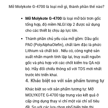
Mỡ Molykote G-4700 là loại mỡ gì, thành phần thế nào?
Mỡ Molykote G-4700
là loại mỡ bôi trơn gốc
tổng hợp, độ mềm NLGI lớp 2 được sử dụng
cho các thiết bị chịu áp lực lớn.
Thành phần chủ yếu của mỡ gồm: Dầu gốc
PAO (PolyAlphaOlefin), chất làm đặc là phức
Lithium và chất bôi . Nếu có, công nghệ sản
xuất nhấn mạnh tính lặp lại, truy xuất nguồn
gốc và phù hợp với các chốt kiểm tra QA nội
bộ. Hãy đối chiếu thông số với TDS mới nhất
trước khi triển khai.
4. Khác biệt so với sản phẩm tương tự
Khác biệt so với sản phẩm tương tự: Mỡ
MOLYKOTE G-4700 tập trung vào kết quả ở
cấp ứng dụng thay vì chỉ một vài chỉ số tiêu
đề. So với các lựa chọn phổ biến trên thị