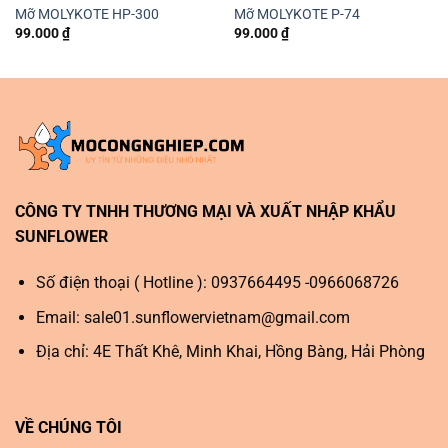
Mỡ MOLYKOTE HP-300
Mỡ MOLYKOTE P-74
99.000
₫
99.000
₫
CÔNG TY TNHH THƯƠNG MẠI VÀ XUẤT NHẬP KHẨU
SUNFLOWER
Số điện thoại ( Hotline ): 0937664495 -0966068726
Email:
sale01.sunflowervietnam@gmail.com
Địa chỉ: 4E Thất Khê, Minh Khai, Hồng Bàng, Hải Phòng
VỀ CHÚNG TÔI