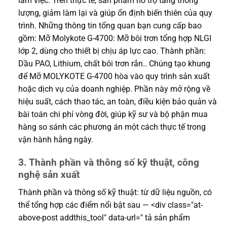
làm việc. Trên thực tế, sản phẩm hỗ trợ tăng thông
lượng, giảm làm lại và giúp ổn định biến thiên của quy
trình. Những thông tin tổng quan bạn cung cấp bao
gồm: Mỡ Molykote G-4700: Mỡ bôi trơn tổng hợp NLGI
lớp 2, dùng cho thiết bị chịu áp lực cao. Thành phần:
Dầu PAO, Lithium, chất bôi trơn rắn.. Chúng tạo khung
để Mỡ MOLYKOTE G-4700 hòa vào quy trình sản xuất
hoặc dịch vụ của doanh nghiệp. Phần này mở rộng về
hiệu suất, cách thao tác, an toàn, điều kiện bảo quản và
bài toán chi phí vòng đời, giúp kỹ sư và bộ phận mua
hàng so sánh các phương án một cách thực tế trong
vận hành hằng ngày.
3. Thành phần và thông số kỹ thuật, công
nghệ sản xuất
Thành phần và thông số kỹ thuật: từ dữ liệu nguồn, có
thể tổng hợp các điểm nổi bật sau — <div class="at-
above-post addthis_tool" data-url=" tả sản phẩm