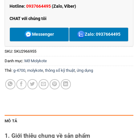
Hotline:
0937664495
(Zalo, Viber)
CHAT với chúng tôi
Messenger
Zalo: 0937664495
SKU:
SKU2966955
Danh mục:
Mỡ Molykote
Thẻ:
g-4700
,
molykote
,
thông số kỹ thuật
,
ứng dụng
MÔ TẢ
1. Giới thiệu chung về sản phẩm