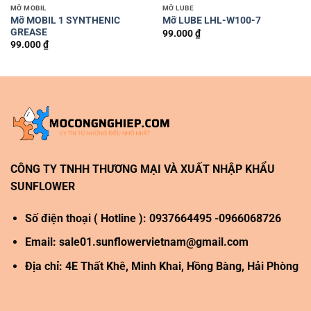
MỠ MOBIL
MỠ LUBE
Mỡ MOBIL 1 SYNTHENIC
Mỡ LUBE LHL-W100-7
GREASE
99.000
₫
99.000
₫
CÔNG TY TNHH THƯƠNG MẠI VÀ XUẤT NHẬP KHẨU
SUNFLOWER
Số điện thoại ( Hotline ): 0937664495 -0966068726
Email:
sale01.sunflowervietnam@gmail.com
Địa chỉ: 4E Thất Khê, Minh Khai, Hồng Bàng, Hải Phòng