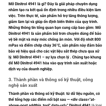
Mỡ Dinitrol 4941 là gì? Đây là giải pháp chuyên dụng
nhằm tạo ra kết quả ổn định trong nhiều điều kiện làm
việc. Trên thực tế, sản phẩm hỗ trợ tăng thông lượng,
giảm làm lại và giúp ổn định biến thiên của quy trình.
Những thông tin tổng quan bạn cung cấp bao gồm: Mỡ
Dinitrol 4941 là sản phẩm bôi trơn chuyên dùng để bảo
vệ bề mặt và máy móc chống ăn mòn. Với độ nhớt 800
mPas và điểm chớp cháy 36°C, sản phẩm này đảm bảo
bảo vệ hiệu quả cho các vật liệu sắt thép chưa qua xử
lý. Mỡ Dinitrol 4941 – sự lựa chọn lý . Chúng tạo khung
để Mỡ Dinitrol 4941 hòa vào quy trình sản xuất hoặc
dịch vụ của doanh nghiệp.
3. Thành phần và thông số kỹ thuật, công
nghệ sản xuất
Thành phần và thông số kỹ thuật: từ dữ liệu nguồn, có
thể tổng hợp các điểm nổi bật sau — <div class="at-
above-post addthis_tool" data-url=" Dinitrol
4941
là loại