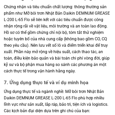
Chứng nhận và tiêu chuẩn chất lượng: thông thường sản
phẩm như Mỡ bôi trơn Nhật Bản Daikin DEMNUM GREASE
L-200 L-65 Flo sẽ liên kết với các tiêu chuẩn được công
nhận rộng rãi về vật liệu, môi trường và an toàn lao động.
Hồ sơ có thể gồm chứng chỉ nội bộ, tóm tắt thử nghiệm
hoặc tuyên bố của nhà cung cấp (không bao gồm CO, CQ
theo yêu cầu). Nên lưu vết số lô và điểm triển khai để truy
xuất. Phần này mở rộng về hiệu suất, cách thao tác, an
toàn, điều kiện bảo quản và bài toán chi phí vòng đời, giúp
kỹ sư và bộ phận mua hàng so sánh các phương án một
cách thực tế trong vận hành hằng ngày.
7. Ứng dụng thực tế và ví dụ minh họa
Ứng dụng thực tế và ngành nghề: Mỡ bôi trơn Nhật Bản
Daikin DEMNUM GREASE L-200 L-65 Flo phù hợp nhiều
lĩnh vực như sản xuất, lắp ráp, bảo trì, tiện ích và logistics.
Các kịch bản đại diện dựa trên ghi chú của bạn: