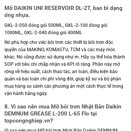
Mỡ DAIKIN UNI RESERVOIR DL-2T, bao bì dạng
ống nhựa.
GKL-2-050 đóng gói 500ML, GKL-2-100 đóng gói
1000ML, GKL-2-040 đóng gói 400ML
Nó phù hợp cho việc bôi trơn các thiết bị bôi trơn độc
quyền của MAKINO, KOMASTU, TCM và các máy móc
khác. Nó cũng được sử dụng như m. Hãy cụ thể hóa thành
SOP với tiêu chí chấp nhận và KPI rõ ràng. Phần này mở
rộng về hiệu suất, cách thao tác, an toàn, điều kiện bảo
quản và bài toán chi phí vòng đời, giúp kỹ sư và bộ phận
mua hàng so sánh các phương án một cách thực tế trong
vận hành hằng ngày.
8. Vì sao nên mua Mỡ bôi trơn Nhật Bản Daikin
DEMNUM GREASE L-200 L-65 Flo tại
topcongnghiep.vn?
Vì sao nên mua Mỡ bôi trơn Nhật Bản Daikin DEMNUM