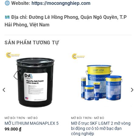
Website:
https://mocongnghiep.com
Địa chỉ:
Đường Lê Hồng Phong, Quận Ngô Quyền, T.P
Hải Phòng, Việt Nam
SẢN PHẨM TƯƠNG TỰ
MỠ BÔI TRƠN - MỠ BÒ
MỠ BÔI TRƠN - MỠ BÒ
Mỡ ổ trục SKF LGMT 2 mỡ vòng
MỠ LITHIUM MAGNAPLEX 5
bi động cơ ô tô mỡ bạc đạn
99.000
₫
công nghiệp