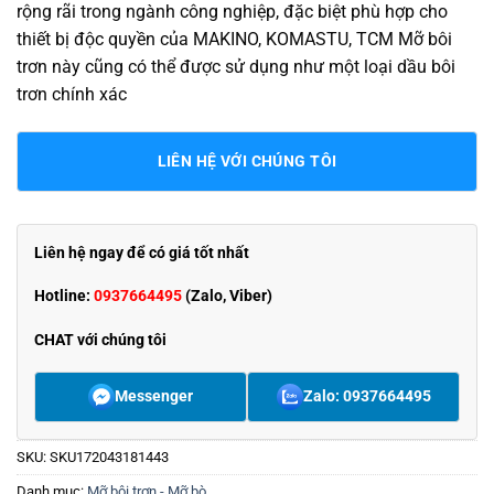
rộng rãi trong ngành công nghiệp, đặc biệt phù hợp cho
thiết bị độc quyền của MAKINO, KOMASTU, TCM Mỡ bôi
trơn này cũng có thể được sử dụng như một loại dầu bôi
trơn chính xác
LIÊN HỆ VỚI CHÚNG TÔI
Liên hệ ngay để có giá tốt nhất
Hotline:
0937664495
(Zalo, Viber)
CHAT với chúng tôi
Messenger
Zalo: 0937664495
SKU:
SKU172043181443
Danh mục:
Mỡ bôi trơn - Mỡ bò