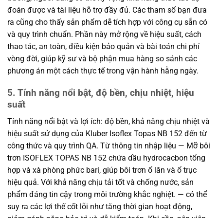
đoán được và tài liệu hỗ trợ đầy đủ. Các tham số bạn đưa
ra cũng cho thấy sản phẩm dễ tích hợp với công cụ sẵn có
và quy trình chuẩn. Phần này mở rộng về hiệu suất, cách
thao tác, an toàn, điều kiện bảo quản và bài toán chi phí
vòng đời, giúp kỹ sư và bộ phận mua hàng so sánh các
phương án một cách thực tế trong vận hành hằng ngày.
5. Tính năng nổi bật, độ bền, chịu nhiệt, hiệu
suất
Tính năng nổi bật và lợi ích: độ bền, khả năng chịu nhiệt và
hiệu suất sử dụng của Kluber Isoflex Topas NB 152 đến từ
công thức và quy trình QA. Từ thông tin nhập liệu — Mỡ bôi
trơn ISOFLEX TOPAS NB 152 chứa dầu hydrocacbon tổng
hợp và xà phòng phức bari, giúp bôi trơn ổ lăn và ổ trục
hiệu quả. Với khả năng chịu tải tốt và chống nước, sản
phẩm đáng tin cậy trong môi trường khắc nghiệt. — có thể
suy ra các lợi thế cốt lõi như tăng thời gian hoạt động,