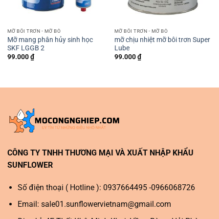
MỠ BÔI TRƠN - MỠ BÒ
MỠ BÔI TRƠN - MỠ BÒ
Mỡ mang phân hủy sinh học
mỡ chịu nhiệt mỡ bôi trơn Super
SKF LGGB 2
Lube
99.000
₫
99.000
₫
CÔNG TY TNHH THƯƠNG MẠI VÀ XUẤT NHẬP KHẨU
SUNFLOWER
Số điện thoại ( Hotline ): 0937664495 -0966068726
Email:
sale01.sunflowervietnam@gmail.com