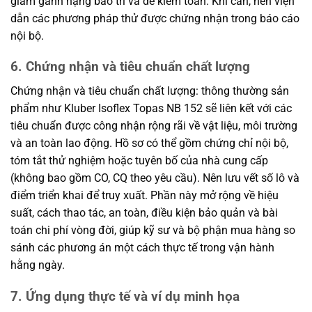
giảm gánh nặng bảo trì và dễ kiểm toán. Khi cần, nên viện
dẫn các phương pháp thử được chứng nhận trong báo cáo
nội bộ.
6. Chứng nhận và tiêu chuẩn chất lượng
Chứng nhận và tiêu chuẩn chất lượng: thông thường sản
phẩm như Kluber Isoflex Topas NB 152 sẽ liên kết với các
tiêu chuẩn được công nhận rộng rãi về vật liệu, môi trường
và an toàn lao động. Hồ sơ có thể gồm chứng chỉ nội bộ,
tóm tắt thử nghiệm hoặc tuyên bố của nhà cung cấp
(không bao gồm CO, CQ theo yêu cầu). Nên lưu vết số lô và
điểm triển khai để truy xuất. Phần này mở rộng về hiệu
suất, cách thao tác, an toàn, điều kiện bảo quản và bài
toán chi phí vòng đời, giúp kỹ sư và bộ phận mua hàng so
sánh các phương án một cách thực tế trong vận hành
hằng ngày.
7. Ứng dụng thực tế và ví dụ minh họa