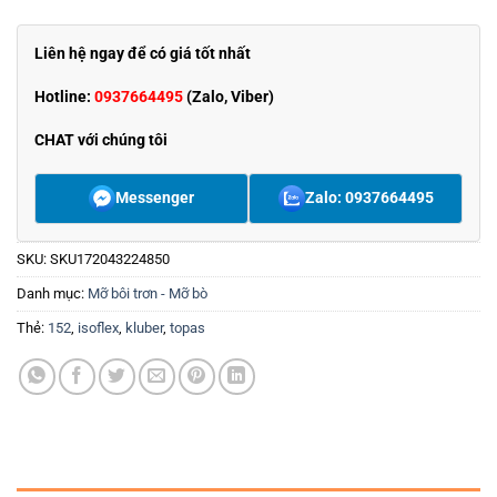
Liên hệ ngay để có giá tốt nhất
Hotline:
0937664495
(Zalo, Viber)
CHAT với chúng tôi
Messenger
Zalo: 0937664495
SKU:
SKU172043224850
Danh mục:
Mỡ bôi trơn - Mỡ bò
Thẻ:
152
,
isoflex
,
kluber
,
topas