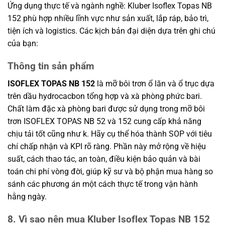
Ứng dụng thực tế và ngành nghề: Kluber Isoflex Topas NB
152 phù hợp nhiều lĩnh vực như sản xuất, lắp ráp, bảo trì,
tiện ích và logistics. Các kịch bản đại diện dựa trên ghi chú
của bạn:
Thông tin sản phẩm
ISOFLEX TOPAS NB 152
là mỡ bôi trơn ổ lăn và ổ trục dựa
trên dầu hydrocacbon tổng hợp và xà phòng phức bari.
Chất làm đặc xà phòng bari được sử dụng trong mỡ bôi
trơn ISOFLEX TOPAS NB 52 và 152 cung cấp khả năng
chịu tải tốt cũng như k. Hãy cụ thể hóa thành SOP với tiêu
chí chấp nhận và KPI rõ ràng. Phần này mở rộng về hiệu
suất, cách thao tác, an toàn, điều kiện bảo quản và bài
toán chi phí vòng đời, giúp kỹ sư và bộ phận mua hàng so
sánh các phương án một cách thực tế trong vận hành
hằng ngày.
8. Vì sao nên mua Kluber Isoflex Topas NB 152