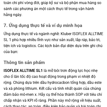
toán chi phí vòng đời, giúp kỹ sư và bộ phận mua hàng so
sánh các phương án một cách thực tế trong vận hành
hằng ngày.
7. Ứng dụng thực tế và ví dụ minh họa
Ứng dụng thực tế và ngành nghề: Kluber ISOFLEX ALLTIME
SL 1 phù hợp nhiều lĩnh vực như sản xuất, lắp ráp, bảo trì,
tiện ích và logistics. Các kịch bản đại diện dựa trên ghi chú
của bạn:
Thông tin sản phẩm
ISOFLEX ALLTIME SL1
là mỡ bôi trơn động lực học nhẹ
cho ổ lăn tốc độ cao hoạt động trong phạm vi nhiệt độ
rộng. Chúng dựa trên dầu hydrocacbon tổng hợp, dầu este
và xà phòng lithium. Kết cấu và tính nhất quán của chúng
đảm bảo mô-men x. Hãy cụ thể hóa thành SOP với tiêu chí
chấp nhận và KPI rõ ràng. Phần này mở rộng về hiệu suất,
cách thao tác, an toàn, điều kiện bảo quản và bài toán chi