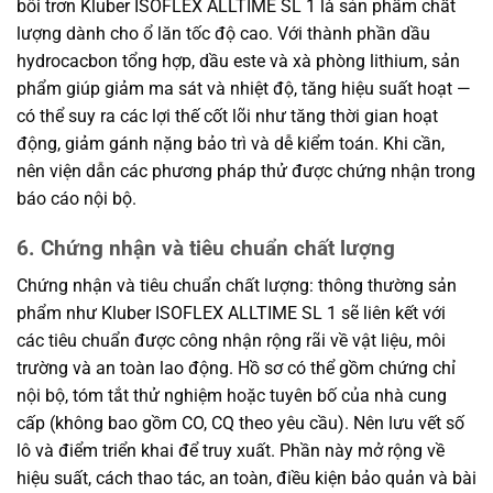
bôi trơn Kluber ISOFLEX ALLTIME SL 1 là sản phẩm chất
lượng dành cho ổ lăn tốc độ cao. Với thành phần dầu
hydrocacbon tổng hợp, dầu este và xà phòng lithium, sản
phẩm giúp giảm ma sát và nhiệt độ, tăng hiệu suất hoạt —
có thể suy ra các lợi thế cốt lõi như tăng thời gian hoạt
động, giảm gánh nặng bảo trì và dễ kiểm toán. Khi cần,
nên viện dẫn các phương pháp thử được chứng nhận trong
báo cáo nội bộ.
6. Chứng nhận và tiêu chuẩn chất lượng
Chứng nhận và tiêu chuẩn chất lượng: thông thường sản
phẩm như Kluber ISOFLEX ALLTIME SL 1 sẽ liên kết với
các tiêu chuẩn được công nhận rộng rãi về vật liệu, môi
trường và an toàn lao động. Hồ sơ có thể gồm chứng chỉ
nội bộ, tóm tắt thử nghiệm hoặc tuyên bố của nhà cung
cấp (không bao gồm CO, CQ theo yêu cầu). Nên lưu vết số
lô và điểm triển khai để truy xuất. Phần này mở rộng về
hiệu suất, cách thao tác, an toàn, điều kiện bảo quản và bài