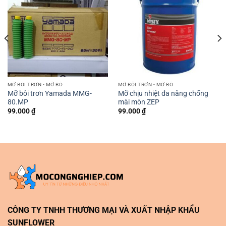
MỠ BÔI TRƠN - MỠ BÒ
MỠ BÔI TRƠN - MỠ BÒ
Mỡ bôi trơn Yamada MMG-
Mỡ chịu nhiệt đa năng chống
80.MP
mài mòn ZEP
99.000
₫
99.000
₫
CÔNG TY TNHH THƯƠNG MẠI VÀ XUẤT NHẬP KHẨU
SUNFLOWER