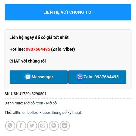
LIÊN HỆ VỚI CHÚNG TÔI
Liên hệ ngay để có giá tốt nhất
Hotline:
0937664495
(Zalo, Viber)
CHAT với chúng tôi
Messenger
Zalo: 0937664495
SKU:
SKU172043290501
Danh mục:
Mỡ bôi trơn - Mỡ bò
Thẻ:
alltime
,
isoflex
,
kluber
,
thông số kỹ thuật