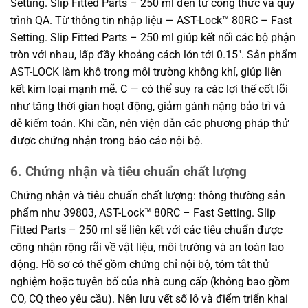
Setting. Slip Fitted Parts – 250 ml đến từ công thức và quy
trình QA. Từ thông tin nhập liệu — AST-Lock™ 80RC – Fast
Setting. Slip Fitted Parts – 250 ml giúp kết nối các bộ phận
tròn với nhau, lấp đầy khoảng cách lớn tới 0.15″. Sản phẩm
AST-LOCK làm khô trong môi trường không khí, giúp liên
kết kim loại mạnh mẽ. C — có thể suy ra các lợi thế cốt lõi
như tăng thời gian hoạt động, giảm gánh nặng bảo trì và
dễ kiểm toán. Khi cần, nên viện dẫn các phương pháp thử
được chứng nhận trong báo cáo nội bộ.
6. Chứng nhận và tiêu chuẩn chất lượng
Chứng nhận và tiêu chuẩn chất lượng: thông thường sản
phẩm như 39803, AST-Lock™ 80RC – Fast Setting. Slip
Fitted Parts – 250 ml sẽ liên kết với các tiêu chuẩn được
công nhận rộng rãi về vật liệu, môi trường và an toàn lao
động. Hồ sơ có thể gồm chứng chỉ nội bộ, tóm tắt thử
nghiệm hoặc tuyên bố của nhà cung cấp (không bao gồm
CO, CQ theo yêu cầu). Nên lưu vết số lô và điểm triển khai