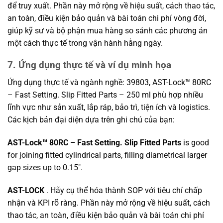
để truy xuất. Phần này mở rộng về hiệu suất, cách thao tác,
an toàn, điều kiện bảo quản và bài toán chi phí vòng đời,
giúp kỹ sư và bộ phận mua hàng so sánh các phương án
một cách thực tế trong vận hành hằng ngày.
7. Ứng dụng thực tế và ví dụ minh họa
Ứng dụng thực tế và ngành nghề: 39803, AST-Lock™ 80RC
– Fast Setting. Slip Fitted Parts – 250 ml phù hợp nhiều
lĩnh vực như sản xuất, lắp ráp, bảo trì, tiện ích và logistics.
Các kịch bản đại diện dựa trên ghi chú của bạn:
AST-Lock™ 80RC – Fast Setting. Slip Fitted Parts
is good
for joining fitted cylindrical parts, filling diametrical larger
gap sizes up to 0.15″.
AST-LOCK
. Hãy cụ thể hóa thành SOP với tiêu chí chấp
nhận và KPI rõ ràng. Phần này mở rộng về hiệu suất, cách
thao tác, an toàn, điều kiện bảo quản và bài toán chi phí