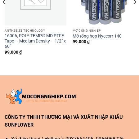
ANTI-SEIZE TECHNOLOGY
MỠ CÔNG NGHIỆP
16006, POLY-TEMP® MD PTFE
Mỡ tổng hợp Nyecorr 140
Tape — Medium Density – 1/2″ x
99.000
₫
60″
99.000
₫
CÔNG TY TNHH THƯƠNG MẠI VÀ XUẤT NHẬP KHẨU
SUNFLOWER
Số điện thoại ( Hotline ): 0937664495 -0966068726