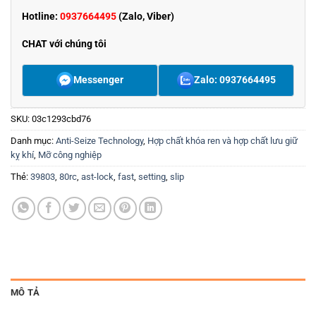
Hotline:
0937664495
(Zalo, Viber)
CHAT với chúng tôi
Messenger
Zalo: 0937664495
SKU:
03c1293cbd76
Danh mục:
Anti-Seize Technology
,
Hợp chất khóa ren và hợp chất lưu giữ
kỵ khí
,
Mỡ công nghiệp
Thẻ:
39803
,
80rc
,
ast-lock
,
fast
,
setting
,
slip
MÔ TẢ