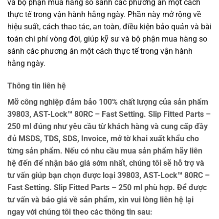
và bộ phận mua hàng so sánh các phương án một cách
thực tế trong vận hành hằng ngày. Phần này mở rộng về
hiệu suất, cách thao tác, an toàn, điều kiện bảo quản và bài
toán chi phí vòng đời, giúp kỹ sư và bộ phận mua hàng so
sánh các phương án một cách thực tế trong vận hành
hằng ngày.
Thông tin liên hệ
Mỡ công nghiệp đảm bảo 100% chất lượng của sản phẩm
39803, AST-Lock™ 80RC – Fast Setting. Slip Fitted Parts –
250 ml đúng như yêu cầu từ khách hàng và cung cấp đầy
đủ MSDS, TDS, SDS, Invoice, mở tờ khai xuất khẩu cho
từng sản phẩm. Nếu có nhu cầu mua sản phẩm hãy liên
hệ đến để nhận báo giá sớm nhất, chúng tôi sẽ hỗ trợ và
tư vấn giúp bạn chọn được loại 39803, AST-Lock™ 80RC –
Fast Setting. Slip Fitted Parts – 250 ml phù hợp. Để được
tư vấn và báo giá về sản phẩm, xin vui lòng liên hệ lại
ngay với chúng tôi theo các thông tin sau: