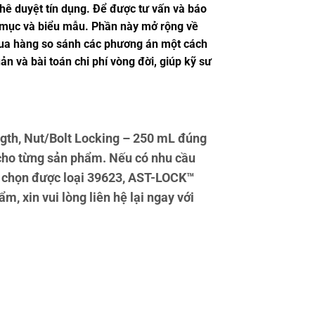
phê duyệt tín dụng. Để được tư vấn và báo
mục và biểu mẫu. Phần này mở rộng về
n mua hàng so sánh các phương án một cách
n và bài toán chi phí vòng đời, giúp kỹ sư
th, Nut/Bolt Locking – 250 mL đúng
 cho từng sản phẩm. Nếu có nhu cầu
ạn chọn được loại 39623, AST-LOCK™
, xin vui lòng liên hệ lại ngay với