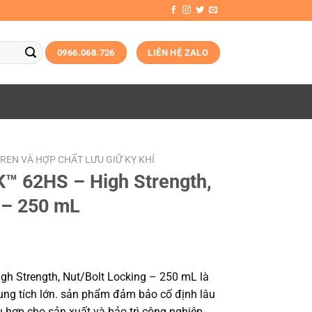
0966.068.726
LIÊN HỆ ZALO
REN VÀ HỢP CHẤT LƯU GIỮ KỴ KHÍ
™ 62HS – High Strength,
 – 250 mL
h Strength, Nut/Bolt Locking – 250 mL là
ung tích lớn. sản phẩm đảm bảo cố định lâu
ù hợp cho sản xuất và bảo trì công nghiệp.