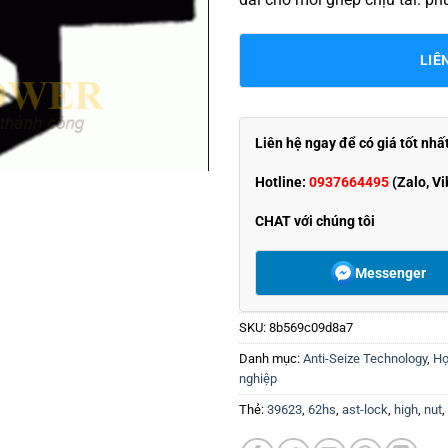
LIÊ
Liên hệ ngay để có giá tốt nhấ
Hotline:
0937664495
(Zalo, Vi
CHAT với chúng tôi
Messenger
SKU:
8b569c09d8a7
Danh mục:
Anti-Seize Technology
,
Hợ
nghiệp
Thẻ:
39623
,
62hs
,
ast-lock
,
high
,
nut
,