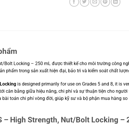
 phẩm
/Bolt Locking – 250 mL được thiết kế cho môi trường công nghi
 sản phẩm trong sản xuất hiện đại, bảo trì và kiểm soát chất lư
 Locking
is designed primarily for use on Grades 5 and 8, it is v
tới cân bằng giữa hiệu năng, chi phí và sự thuận tiện cho ngườ
và bài toán chi phí vòng đời, giúp kỹ sư và bộ phận mua hàng s
– High Strength, Nut/Bolt Locking – 2