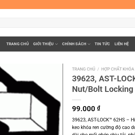
TRANG CHỦ
GIỚI THIỆU
CHÍNH SÁCH
TIN TỨC
LIÊN HỆ
TRANG CHỦ
/
HỢP CHẤT KHÓA 
39623, AST-LOCK
Nut/Bolt Locking
99.000
₫
39623, AST-LOCK™ 62HS – Hig
keo khóa ren cường độ cao d
dài cho mối ghép chịu tải. ph