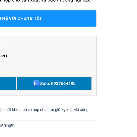
N HỆ VỚI CHÚNG TÔI
t
ber)
Zalo: 0937664495
p chất khóa ren và hợp chất lưu giữ kỵ khí
,
Mỡ công
strength