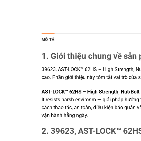
MÔ TẢ
1. Giới thiệu chung về sản
39623, AST-LOCK™ 62HS – High Strength, Nut
cao. Phần giới thiệu này tóm tắt vai trò của
AST-LOCK™ 62HS – High Strength, Nut/Bolt
It resists harsh environm — giải pháp hướng 
cách thao tác, an toàn, điều kiện bảo quản 
vận hành hằng ngày.
2. 39623, AST-LOCK™ 62HS 