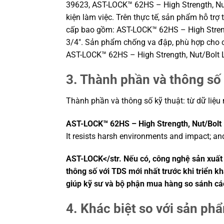
39623, AST-LOCK™ 62HS – High Strength, Nut
kiện làm việc. Trên thực tế, sản phẩm hỗ trợ
cấp bao gồm: AST-LOCK™ 62HS – High Strengt
3/4″. Sản phẩm chống va đập, phù hợp cho c
AST-LOCK™ 62HS – High Strength, Nut/Bolt L
3. Thành phần và thông số 
Thành phần và thông số kỹ thuật: từ dữ liệu
AST-LOCK™ 62HS – High Strength, Nut/Bolt
It resists harsh environments and impact; and
AST-LOCK</str. Nếu có, công nghệ sản xuất n
thông số với TDS mới nhất trước khi triển kh
giúp kỹ sư và bộ phận mua hàng so sánh cá
4. Khác biệt so với sản ph