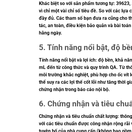
Khác biệt so với sản phẩm tương tự: 39623,
vì chỉ một vài chỉ số tiêu đề. So với các lự
đầy đủ. Các tham số bạn đưa ra cũng cho th
tác, an toàn, điều kiện bảo quản và bài toá
hằng ngày.
5. Tính năng nổi bật, độ bền
Tính năng nổi bật và lợi ích: độ bền, khả n
mL đến từ công thức và quy trình QA. Từ th
môi trường khắc nghiệt, phù hợp cho ốc vít
thể suy ra các lợi thế cốt lõi như tăng thờ
chứng nhận trong báo cáo nội bộ.
6. Chứng nhận và tiêu chu
Chứng nhận và tiêu chuẩn chất lượng: thôn
với các tiêu chuẩn được công nhận rộng rãi 
tuyên bố của nhà cung cấp (không bao gồm CO