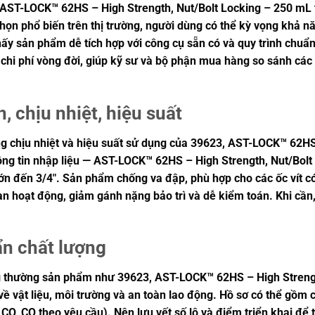
 AST-LOCK™ 62HS – High Strength, Nut/Bolt Locking – 250 mL 
a chọn phổ biến trên thị trường, người dùng có thể kỳ vọng khả n
ấy sản phẩm dễ tích hợp với công cụ sẵn có và quy trình chuẩn
n chi phí vòng đời, giúp kỹ sư và bộ phận mua hàng so sánh cá
, chịu nhiệt, hiệu suất
ăng chịu nhiệt và hiệu suất sử dụng của 39623, AST-LOCK™ 62HS
ông tin nhập liệu — AST-LOCK™ 62HS – High Strength, Nut/Bolt 
 lớn đến 3/4″. Sản phẩm chống va đập, phù hợp cho các ốc vít
i gian hoạt động, giảm gánh nặng bảo trì và dễ kiểm toán. Khi c
ẩn chất lượng
g thường sản phẩm như 39623, AST-LOCK™ 62HS – High Strength
về vật liệu, môi trường và an toàn lao động. Hồ sơ có thể gồm 
, CQ theo yêu cầu). Nên lưu vết số lô và điểm triển khai để t