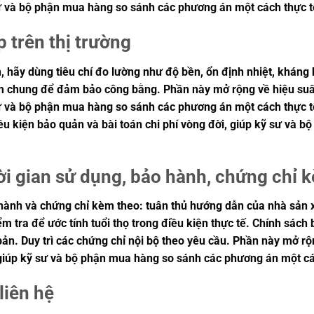
 sư và bộ phận mua hàng so sánh các phương án một cách thực 
p trên thị trường
, hãy dùng tiêu chí đo lường như độ bền, ổn định nhiệt, kháng 
iệm chung để đảm bảo công bằng. Phần này mở rộng về hiệu suất
 sư và bộ phận mua hàng so sánh các phương án một cách thực
điều kiện bảo quản và bài toán chi phí vòng đời, giúp kỹ sư v
ời gian sử dụng, bảo hành, chứng chỉ 
ành và chứng chỉ kèm theo: tuân thủ hướng dẫn của nhà sản xuấ
ểm tra để ước tính tuổi thọ trong điều kiện thực tế. Chính sác
ản. Duy trì các chứng chỉ nội bộ theo yêu cầu. Phần này mở rộn
, giúp kỹ sư và bộ phận mua hàng so sánh các phương án một c
liên hệ