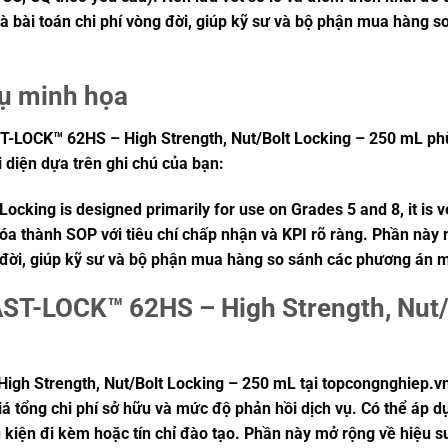
và bài toán chi phí vòng đời, giúp kỹ sư và bộ phận mua hàng 
dụ minh họa
-LOCK™ 62HS – High Strength, Nut/Bolt Locking – 250 mL phù 
ại diện dựa trên ghi chú của bạn:
 Locking
is designed primarily for use on Grades 5 and 8, it is 
hóa thành SOP với tiêu chí chấp nhận và KPI rõ ràng. Phần này 
g đời, giúp kỹ sư và bộ phận mua hàng so sánh các phương án m
AST-LOCK™ 62HS – High Strength, Nut/
gh Strength, Nut/Bolt Locking – 250 mL tại topcongnghiep.v
á tổng chi phí sở hữu và mức độ phản hồi dịch vụ. Có thể áp dụ
 kiện đi kèm hoặc tín chỉ đào tạo. Phần này mở rộng về hiệu su