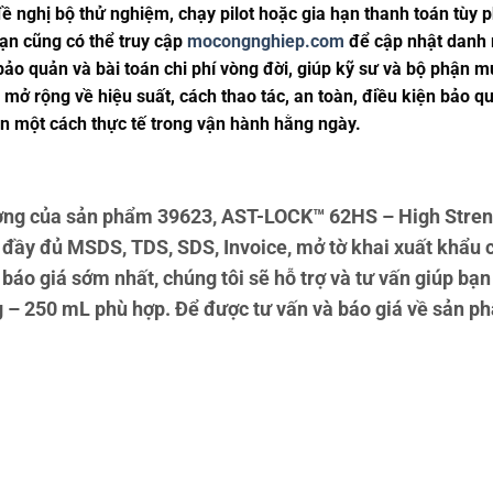
 nghị bộ thử nghiệm, chạy pilot hoặc gia hạn thanh toán tùy 
 Bạn cũng có thể truy cập
mocongnghiep.com
để cập nhật danh 
n bảo quản và bài toán chi phí vòng đời, giúp kỹ sư và bộ phậ
mở rộng về hiệu suất, cách thao tác, an toàn, điều kiện bảo quả
 một cách thực tế trong vận hành hằng ngày.
ng của sản phẩm 39623, AST-LOCK™ 62HS – High Streng
 đầy đủ MSDS, TDS, SDS, Invoice, mở tờ khai xuất khẩu
báo giá sớm nhất, chúng tôi sẽ hỗ trợ và tư vấn giúp b
– 250 mL phù hợp. Để được tư vấn và báo giá về sản phẩm