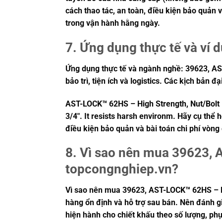
cách thao tác, an toàn, điều kiện bảo quản 
trong vận hành hằng ngày.
7. Ứng dụng thực tế và ví 
Ứng dụng thực tế và ngành nghề: 39623, AST
bảo trì, tiện ích và logistics. Các kịch bản đ
AST-LOCK™ 62HS – High Strength, Nut/Bolt
3/4″. It resists harsh environm. Hãy cụ thể 
điều kiện bảo quản và bài toán chi phí vòn
8. Vì sao nên mua 39623, 
topcongnghiep.vn?
Vì sao nên mua 39623, AST-LOCK™ 62HS – Hi
hàng ổn định và hỗ trợ sau bán. Nên đánh gi
hiện hành cho chiết khấu theo số lượng, phụ