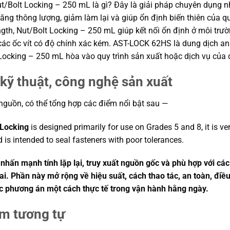
/Bolt Locking – 250 mL là gì? Đây là giải pháp chuyên dụng nh
 tăng thông lượng, giảm làm lại và giúp ổn định biến thiên của 
h, Nut/Bolt Locking – 250 mL giúp kết nối ổn định ở môi trườn
ác ốc vít có độ chính xác kém. AST-LOCK 62HS là dung dịch an
ocking – 250 mL hòa vào quy trình sản xuất hoặc dịch vụ của 
kỹ thuật, công nghệ sản xuất
 nguồn, có thể tổng hợp các điểm nổi bật sau —
 Locking
is designed primarily for use on Grades 5 and 8, it is v
 is intended to seal fasteners with poor tolerances.
hấn mạnh tính lặp lại, truy xuất nguồn gốc và phù hợp với các
ai. Phần này mở rộng về hiệu suất, cách thao tác, an toàn, điều
c phương án một cách thực tế trong vận hành hằng ngày.
ẩm tương tự