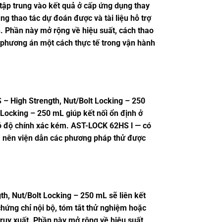
tập trung vào kết quả ở cấp ứng dụng thay
ăng thao tác dự đoán được và tài liệu hỗ trợ
. Phần này mở rộng về hiệu suất, cách thao
c phương án một cách thực tế trong vận hành
 – High Strength, Nut/Bolt Locking – 250
Locking – 250 mL giúp kết nối ổn định ở
 có độ chính xác kém. AST-LOCK 62HS l — có
ần, nên viện dẫn các phương pháp thử được
, Nut/Bolt Locking – 250 mL sẽ liên kết
chứng chỉ nội bộ, tóm tắt thử nghiệm hoặc
ruy xuất. Phần này mở rộng về hiệu suất,