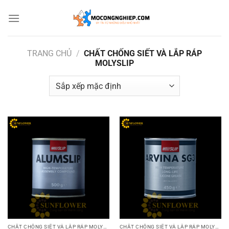
Bỏ
qua
nội
dung
TRANG CHỦ
/
CHẤT CHỐNG SIẾT VÀ LẮP RÁP
MOLYSLIP
CHẤT CHỐNG SIẾT VÀ LẮP RÁP MOLYSLIP
CHẤT CHỐNG SIẾT VÀ LẮP RÁP MOLYSLIP