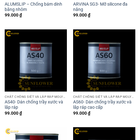
ALUMSLIP – Chống bám dính
ARVINA SG3- Mỡ silicone đa
bằng nhôm
năng
99.000
₫
99.000
₫
CHẤT CHỐNG SIẾT VÀ LẮP RÁP MOLYSLIP
CHẤT CHỐNG SIẾT VÀ LẮP RÁP MOLYSLIP
AS40- Dán chống trầy xước và
AS60- Dán chống trầy xước và
lắp ráp
lắp ráp cao cấp
99.000
₫
99.000
₫