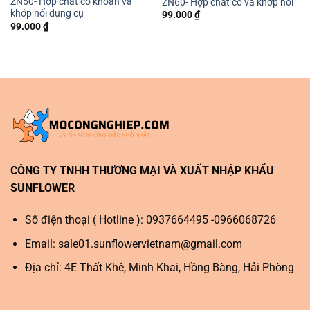
ZN50- Hợp chất cổ khoan và
ZN60- Hợp chất cổ và khớp nối
khớp nối dụng cụ
99.000
₫
99.000
₫
CÔNG TY TNHH THƯƠNG MẠI VÀ XUẤT NHẬP KHẨU
SUNFLOWER
Số điện thoại ( Hotline ): 0937664495 -0966068726
Email:
sale01.sunflowervietnam@gmail.com
Địa chỉ: 4E Thất Khê, Minh Khai, Hồng Bàng, Hải Phòng