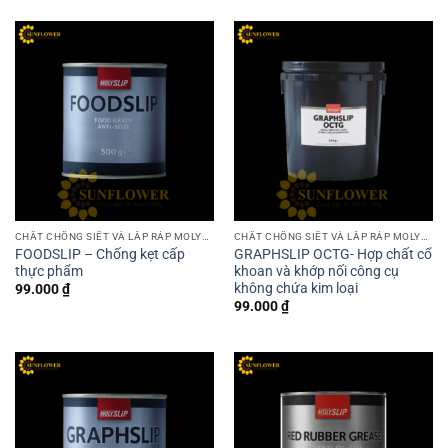
CHẤT CHỐNG SIẾT VÀ LẮP RÁP MOLYSLIP
CHẤT CHỐNG SIẾT VÀ LẮP RÁP MOLYSLIP
FOODSLIP – Chống kẹt cấp
GRAPHSLIP OCTG- Hợp chất cổ
thực phẩm
khoan và khớp nối công cụ
không chứa kim loại
99.000
₫
99.000
₫