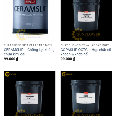
CHẤT CHỐNG SIẾT VÀ LẮP RÁP MOLYSLIP
CHẤT CHỐNG SIẾT VÀ LẮP RÁP MOLYSLIP
CERAMSLIP – Chống kẹt không
COPASLIP OCTG – Hợp chất cổ
chứa kim loại
khoan & khớp nối
99.000
₫
99.000
₫