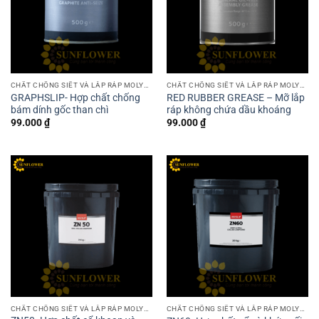
CHẤT CHỐNG SIẾT VÀ LẮP RÁP MOLYSLIP
CHẤT CHỐNG SIẾT VÀ LẮP RÁP MOLYSLIP
GRAPHSLIP- Hợp chất chống
RED RUBBER GREASE – Mỡ lắp
bám dính gốc than chì
ráp không chứa dầu khoáng
99.000
₫
99.000
₫
CHẤT CHỐNG SIẾT VÀ LẮP RÁP MOLYSLIP
CHẤT CHỐNG SIẾT VÀ LẮP RÁP MOLYSLIP