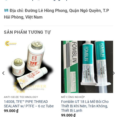
Địa chỉ:
Đường Lê Hồng Phong, Quận Ngô Quyền, T.P
Hải Phòng, Việt Nam
SẢN PHẨM TƯƠNG TỰ
ANTI-SEIZE TECHNOLOGY
MỠ CÔNG NGHIỆP
14008, TFE™ PIPE THREAD
Fomblin UT 18 Là Mỡ Bôi Cho
SEALANT w/ PTFE – 6 oz Tube
Thiết Bị Khí Nén, Trân Không,
Thiết Bị Lạnh
99.000
₫
99.000
₫