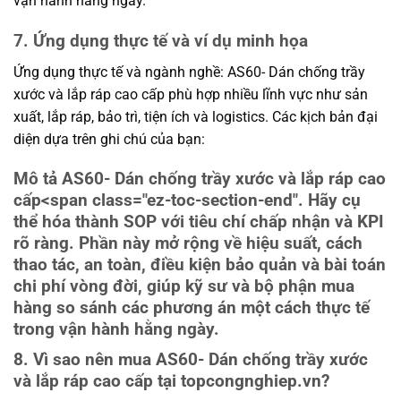
vận hành hằng ngày.
7. Ứng dụng thực tế và ví dụ minh họa
Ứng dụng thực tế và ngành nghề: AS60- Dán chống trầy
xước và lắp ráp cao cấp phù hợp nhiều lĩnh vực như sản
xuất, lắp ráp, bảo trì, tiện ích và logistics. Các kịch bản đại
diện dựa trên ghi chú của bạn:
Mô tả AS60- Dán chống trầy xước và lắp ráp cao
cấp
<span class="ez-toc-section-end". Hãy cụ
thể hóa thành SOP với tiêu chí chấp nhận và KPI
rõ ràng. Phần này mở rộng về hiệu suất, cách
thao tác, an toàn, điều kiện bảo quản và bài toán
chi phí vòng đời, giúp kỹ sư và bộ phận mua
hàng so sánh các phương án một cách thực tế
trong vận hành hằng ngày.
8. Vì sao nên mua AS60- Dán chống trầy xước
và lắp ráp cao cấp tại topcongnghiep.vn?