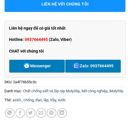
LIÊN HỆ VỚI CHÚNG TÔI
Liên hệ ngay để có giá tốt nhất
Hotline:
0937664495
(Zalo, Viber)
CHAT với chúng tôi
Messenger
Zalo: 0937664495
SKU:
2a4f76b55c3c
Danh mục:
Chất chống siết và lắp ráp MolySlip
,
Mỡ công nghiệp
,
MolySlip
Thẻ:
as60-
,
chống
,
đạn
,
lắp
,
trầy
,
xước