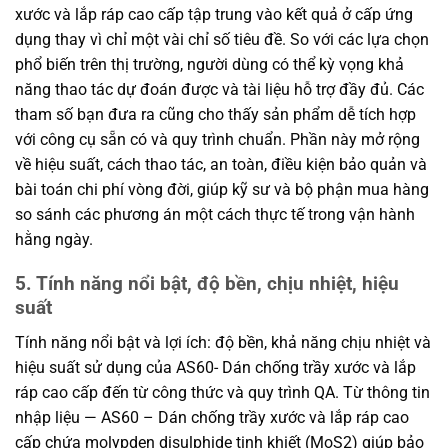
xước và lắp ráp cao cấp tập trung vào kết quả ở cấp ứng
dụng thay vì chỉ một vài chỉ số tiêu đề. So với các lựa chọn
phổ biến trên thị trường, người dùng có thể kỳ vọng khả
năng thao tác dự đoán được và tài liệu hỗ trợ đầy đủ. Các
tham số bạn đưa ra cũng cho thấy sản phẩm dễ tích hợp
với công cụ sẵn có và quy trình chuẩn. Phần này mở rộng
về hiệu suất, cách thao tác, an toàn, điều kiện bảo quản và
bài toán chi phí vòng đời, giúp kỹ sư và bộ phận mua hàng
so sánh các phương án một cách thực tế trong vận hành
hằng ngày.
5. Tính năng nổi bật, độ bền, chịu nhiệt, hiệu
suất
Tính năng nổi bật và lợi ích: độ bền, khả năng chịu nhiệt và
hiệu suất sử dụng của AS60- Dán chống trầy xước và lắp
ráp cao cấp đến từ công thức và quy trình QA. Từ thông tin
nhập liệu — AS60 – Dán chống trầy xước và lắp ráp cao
cấp chứa molypden disulphide tinh khiết (MoS2) giúp bảo