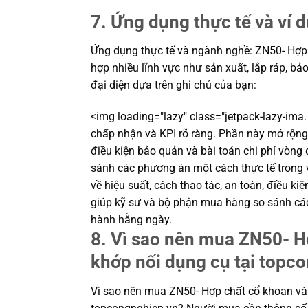
7. Ứng dụng thực tế và ví 
Ứng dụng thực tế và ngành nghề: ZN50- Hợp
hợp nhiều lĩnh vực như sản xuất, lắp ráp, bảo t
đại diện dựa trên ghi chú của bạn:
<img loading="lazy" class="jetpack-lazy-ima.
chấp nhận và KPI rõ ràng. Phần này mở rộng v
điều kiện bảo quản và bài toán chi phí vòng
sánh các phương án một cách thực tế trong
về hiệu suất, cách thao tác, an toàn, điều ki
giúp kỹ sư và bộ phận mua hàng so sánh cá
hành hằng ngày.
8. Vì sao nên mua ZN50- H
khớp nối dụng cụ tại topc
Vì sao nên mua ZN50- Hợp chất cổ khoan và 