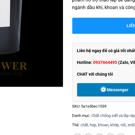
ngành dầu khí, khoan và côn
LIÊ
Liên hệ ngay để có giá tốt nhấ
Hotline:
0937664495
(Zalo, Vi
CHAT với chúng tôi
Messenger
SKU:
5a1e3bec1539
Danh mục:
Chất chống siết và lắp rá
Thẻ:
chất
,
hợp
,
khoan
,
khớp
,
nối
,
zn50