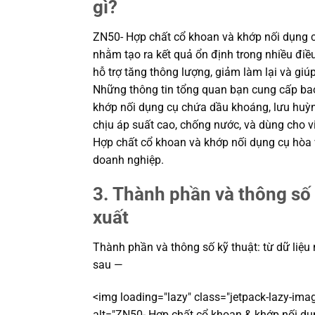
gì?
ZN50- Hợp chất cổ khoan và khớp nối dụng c
nhằm tạo ra kết quả ổn định trong nhiều điều
hỗ trợ tăng thông lượng, giảm làm lại và giúp
Những thông tin tổng quan bạn cung cấp b
khớp nối dụng cụ chứa dầu khoáng, lưu huỳn
chịu áp suất cao, chống nước, và dùng cho v
Hợp chất cổ khoan và khớp nối dụng cụ hòa 
doanh nghiệp.
3. Thành phần và thông số 
xuất
Thành phần và thông số kỹ thuật: từ dữ liệu
sau —
<img loading="lazy" class="jetpack-lazy-ima
alt="ZN50- Hợp chất cổ khoan & khớp nối dụ