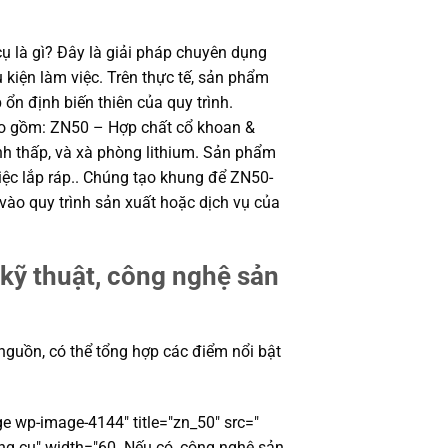
ụ là gì? Đây là giải pháp chuyên dụng
 kiện làm việc. Trên thực tế, sản phẩm
 ổn định biến thiên của quy trình.
ao gồm: ZN50 – Hợp chất cổ khoan &
h thấp, và xà phòng lithium. Sản phẩm
iệc lắp ráp.. Chúng tạo khung để ZN50-
vào quy trình sản xuất hoặc dịch vụ của
kỹ thuật, công nghệ sản
 nguồn, có thể tổng hợp các điểm nổi bật
ge wp-image-4144" title="zn_50" src="
ng cụ" width="60. Nếu có, công nghệ sản