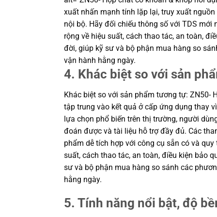
xuất nhấn mạnh tính lặp lại, truy xuất nguồn
nội bộ. Hãy đối chiếu thông số với TDS mới n
rộng về hiệu suất, cách thao tác, an toàn, đi
đời, giúp kỹ sư và bộ phận mua hàng so sán
vận hành hằng ngày.
4. Khác biệt so với sản ph
Khác biệt so với sản phẩm tương tự: ZN50- 
tập trung vào kết quả ở cấp ứng dụng thay vì 
lựa chọn phổ biến trên thị trường, người dùn
đoán được và tài liệu hỗ trợ đầy đủ. Các th
phẩm dễ tích hợp với công cụ sẵn có và quy 
suất, cách thao tác, an toàn, điều kiện bảo q
sư và bộ phận mua hàng so sánh các phương
hằng ngày.
5. Tính năng nổi bật, độ bền