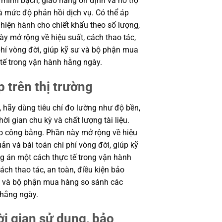
minh bạch, giao hàng ổn định và hỗ trợ
à mức độ phản hồi dịch vụ. Có thể áp
 hiện hành cho chiết khấu theo số lượng,
ày mở rộng về hiệu suất, cách thao tác,
phí vòng đời, giúp kỹ sư và bộ phận mua
tế trong vận hành hằng ngày.
p trên thị trường
, hãy dùng tiêu chí đo lường như độ bền,
ời gian chu kỳ và chất lượng tài liệu.
o công bằng. Phần này mở rộng về hiệu
uản và bài toán chi phí vòng đời, giúp kỹ
 án một cách thực tế trong vận hành
ch thao tác, an toàn, điều kiện bảo
sư và bộ phận mua hàng so sánh các
 hằng ngày.
i gian sử dụng, bảo