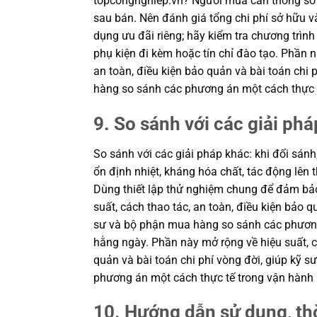
topcongnghiep.vn? Người mua cần thông số 
sau bán. Nên đánh giá tổng chi phí sở hữu v
dụng ưu đãi riêng; hãy kiểm tra chương trình
phụ kiện đi kèm hoặc tín chỉ đào tạo. Phần n
an toàn, điều kiện bảo quản và bài toán chi 
hàng so sánh các phương án một cách thực 
9. So sánh với các giải phá
So sánh với các giải pháp khác: khi đối sánh
ổn định nhiệt, kháng hóa chất, tác động lên th
Dùng thiết lập thử nghiệm chung để đảm bả
suất, cách thao tác, an toàn, điều kiện bảo q
sư và bộ phận mua hàng so sánh các phương
hằng ngày. Phần này mở rộng về hiệu suất, cá
quản và bài toán chi phí vòng đời, giúp kỹ 
phương án một cách thực tế trong vận hành
10. Hướng dẫn sử dụng, thờ