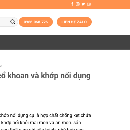
0966.068.726
LIÊN HỆ ZALO
P
ổ khoan và khớp nối dụng
khớp nối dụng cụ là hợp chất chống kẹt chứa
à khớp nối khỏi mài mòn và ăn mòn. sản
 sau thời gian dài vận hành. phù hợp cho