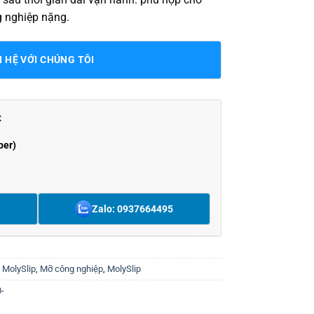
g nghiệp nặng.
N HỆ VỚI CHÚNG TÔI
t
ber)
Zalo: 0937664495
p MolySlip
,
Mỡ công nghiệp
,
MolySlip
-