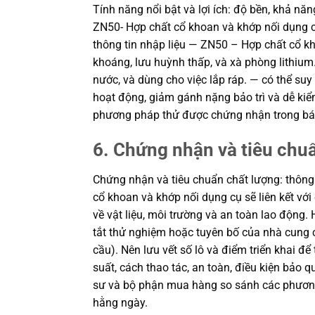
Tính năng nổi bật và lợi ích: độ bền, khả nă
ZN50- Hợp chất cổ khoan và khớp nối dụng c
thông tin nhập liệu — ZN50 – Hợp chất cổ k
khoáng, lưu huỳnh thấp, và xà phòng lithiu
nước, và dùng cho việc lắp ráp. — có thể suy r
hoạt động, giảm gánh nặng bảo trì và dễ kiể
phương pháp thử được chứng nhận trong báo
6. Chứng nhận và tiêu chu
Chứng nhận và tiêu chuẩn chất lượng: thôn
cổ khoan và khớp nối dụng cụ sẽ liên kết với
về vật liệu, môi trường và an toàn lao động.
tắt thử nghiệm hoặc tuyên bố của nhà cung
cầu). Nên lưu vết số lô và điểm triển khai để
suất, cách thao tác, an toàn, điều kiện bảo q
sư và bộ phận mua hàng so sánh các phương
hằng ngày.