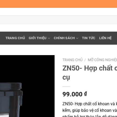
TRANG CHỦ
GIỚI THIỆU
CHÍNH SÁCH
TIN TỨC
LIÊN HỆ
TRANG CHỦ
/
MỠ CÔNG NGHIỆ
ZN50- Hợp chất c
cụ
99.000
₫
ZN50- Hợp chất cổ khoan và 
kẽm, giúp bảo vệ cổ khoan v
phẩm hỗ trợ tháo lắp dễ dàng