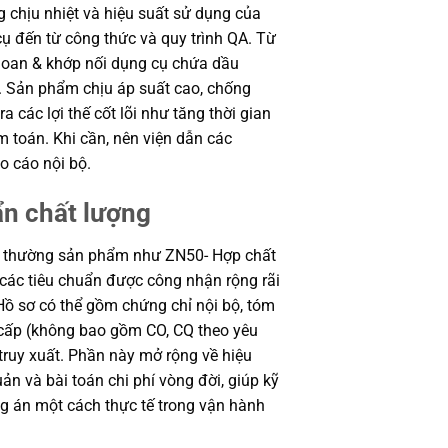
ng chịu nhiệt và hiệu suất sử dụng của
ụ đến từ công thức và quy trình QA. Từ
hoan & khớp nối dụng cụ chứa dầu
m. Sản phẩm chịu áp suất cao, chống
a các lợi thế cốt lõi như tăng thời gian
m toán. Khi cần, nên viện dẫn các
 cáo nội bộ.
ẩn chất lượng
g thường sản phẩm như ZN50- Hợp chất
 các tiêu chuẩn được công nhận rộng rãi
 Hồ sơ có thể gồm chứng chỉ nội bộ, tóm
 cấp (không bao gồm CO, CQ theo yêu
 truy xuất. Phần này mở rộng về hiệu
uản và bài toán chi phí vòng đời, giúp kỹ
 án một cách thực tế trong vận hành