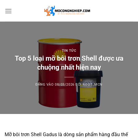
Bỏ
qua
nội
dung
TIN TỨC
Top 5 loại mỡ bôi trơn Shell được ưa
chuộng nhất hiện nay
ĐĂNG VÀO
08/03/2026
BỞI
ROOT_MCN
Mỡ bôi trơn Shell Gadus là dòng sản phẩm hàng đầu thế