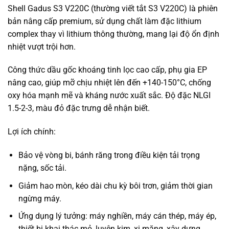
Shell Gadus S3 V220C (thường viết tắt S3 V220C) là phiên
bản nâng cấp premium, sử dụng chất làm đặc lithium
complex thay vì lithium thông thường, mang lại độ ổn định
nhiệt vượt trội hơn.
Công thức dầu gốc khoáng tinh lọc cao cấp, phụ gia EP
nâng cao, giúp mỡ chịu nhiệt lên đến +140-150°C, chống
oxy hóa mạnh mẽ và kháng nước xuất sắc. Độ đặc NLGI
1.5-2-3, màu đỏ đặc trưng dễ nhận biết.
Lợi ích chính:
Bảo vệ vòng bi, bánh răng trong điều kiện tải trọng
nặng, sốc tải.
Giảm hao mòn, kéo dài chu kỳ bôi trơn, giảm thời gian
ngừng máy.
Ứng dụng lý tưởng: máy nghiền, máy cán thép, máy ép,
thiết bị khai thác mỏ, luyện kim, xi măng, xây dựng