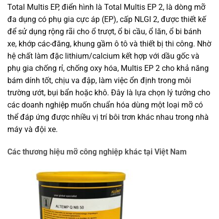
Total Multis EP, điển hình là Total Multis EP 2, là dòng mỡ
đa dụng có phụ gia cực áp (EP), cấp NLGI 2, được thiết kế
để sử dụng rộng rãi cho ổ trượt, ổ bi cầu, ổ lăn, ổ bi bánh
xe, khớp các-đăng, khung gầm ô tô và thiết bị thi công. Nhờ
hệ chất làm đặc lithium/calcium kết hợp với dầu gốc và
phụ gia chống rỉ, chống oxy hóa, Multis EP 2 cho khả năng
bám dính tốt, chịu va đập, làm việc ổn định trong môi
trường ướt, bụi bẩn hoặc khô. Đây là lựa chọn lý tưởng cho
các doanh nghiệp muốn chuẩn hóa dùng một loại mỡ có
thể đáp ứng được nhiều vị trí bôi trơn khác nhau trong nhà
máy và đội xe.
Các thương hiệu mỡ công nghiệp khác tại Việt Nam