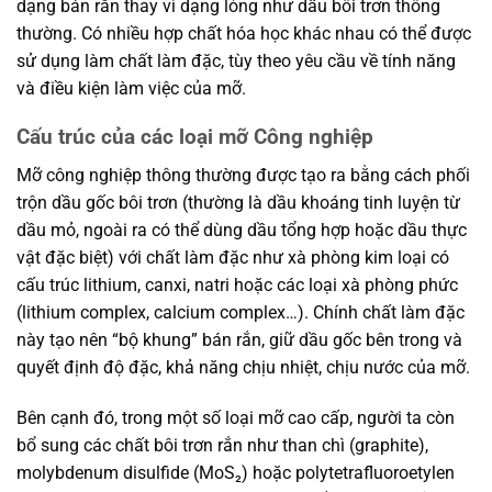
dạng bán rắn thay vì dạng lỏng như dầu bôi trơn thông
thường. Có nhiều hợp chất hóa học khác nhau có thể được
sử dụng làm chất làm đặc, tùy theo yêu cầu về tính năng
và điều kiện làm việc của mỡ.
Cấu trúc của các loại mỡ Công nghiệp
Mỡ công nghiệp thông thường được tạo ra bằng cách phối
trộn dầu gốc bôi trơn (thường là dầu khoáng tinh luyện từ
dầu mỏ, ngoài ra có thể dùng dầu tổng hợp hoặc dầu thực
vật đặc biệt) với chất làm đặc như xà phòng kim loại có
cấu trúc lithium, canxi, natri hoặc các loại xà phòng phức
(lithium complex, calcium complex…). Chính chất làm đặc
này tạo nên “bộ khung” bán rắn, giữ dầu gốc bên trong và
quyết định độ đặc, khả năng chịu nhiệt, chịu nước của mỡ.
Bên cạnh đó, trong một số loại mỡ cao cấp, người ta còn
bổ sung các chất bôi trơn rắn như than chì (graphite),
molybdenum disulfide (MoS₂) hoặc polytetrafluoroetylen