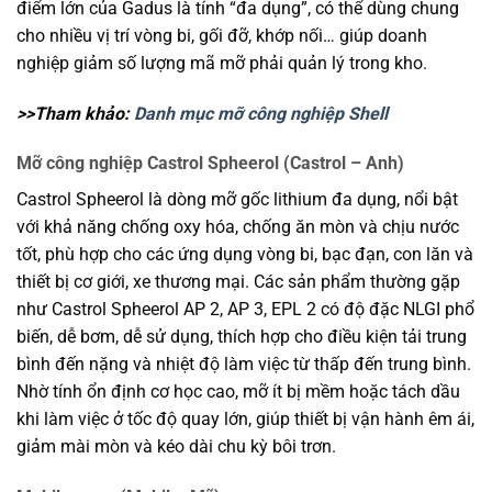
điểm lớn của Gadus là tính “đa dụng”, có thể dùng chung
cho nhiều vị trí vòng bi, gối đỡ, khớp nối… giúp doanh
nghiệp giảm số lượng mã mỡ phải quản lý trong kho.
>>Tham khảo:
Danh mục mỡ công nghiệp Shell
Mỡ công nghiệp Castrol Spheerol (Castrol – Anh)
Castrol Spheerol là dòng mỡ gốc lithium đa dụng, nổi bật
với khả năng chống oxy hóa, chống ăn mòn và chịu nước
tốt, phù hợp cho các ứng dụng vòng bi, bạc đạn, con lăn và
thiết bị cơ giới, xe thương mại. Các sản phẩm thường gặp
như Castrol Spheerol AP 2, AP 3, EPL 2 có độ đặc NLGI phổ
biến, dễ bơm, dễ sử dụng, thích hợp cho điều kiện tải trung
bình đến nặng và nhiệt độ làm việc từ thấp đến trung bình.
Nhờ tính ổn định cơ học cao, mỡ ít bị mềm hoặc tách dầu
khi làm việc ở tốc độ quay lớn, giúp thiết bị vận hành êm ái,
giảm mài mòn và kéo dài chu kỳ bôi trơn.