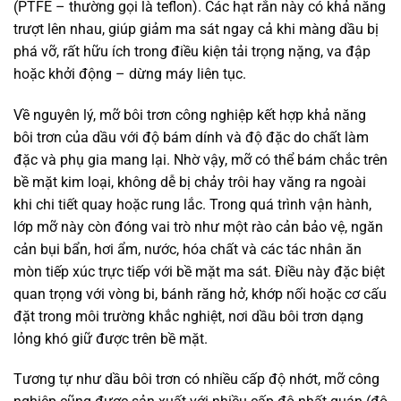
(PTFE – thường gọi là teflon). Các hạt rắn này có khả năng
trượt lên nhau, giúp giảm ma sát ngay cả khi màng dầu bị
phá vỡ, rất hữu ích trong điều kiện tải trọng nặng, va đập
hoặc khởi động – dừng máy liên tục.
Về nguyên lý, mỡ bôi trơn công nghiệp kết hợp khả năng
bôi trơn của dầu với độ bám dính và độ đặc do chất làm
đặc và phụ gia mang lại. Nhờ vậy, mỡ có thể bám chắc trên
bề mặt kim loại, không dễ bị chảy trôi hay văng ra ngoài
khi chi tiết quay hoặc rung lắc. Trong quá trình vận hành,
lớp mỡ này còn đóng vai trò như một rào cản bảo vệ, ngăn
cản bụi bẩn, hơi ẩm, nước, hóa chất và các tác nhân ăn
mòn tiếp xúc trực tiếp với bề mặt ma sát. Điều này đặc biệt
quan trọng với vòng bi, bánh răng hở, khớp nối hoặc cơ cấu
đặt trong môi trường khắc nghiệt, nơi dầu bôi trơn dạng
lỏng khó giữ được trên bề mặt.
Tương tự như dầu bôi trơn có nhiều cấp độ nhớt, mỡ công