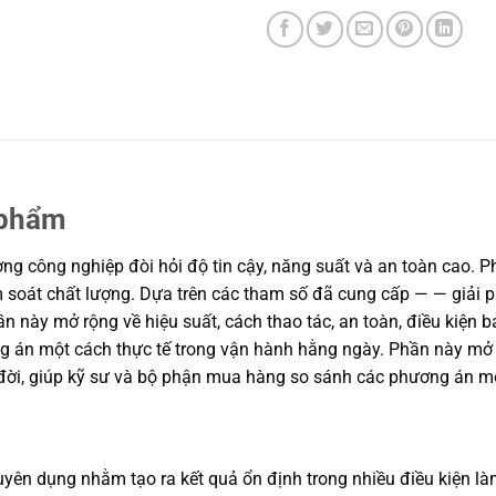
 phẩm
g công nghiệp đòi hỏi độ tin cậy, năng suất và an toàn cao. Phầ
ểm soát chất lượng. Dựa trên các tham số đã cung cấp — — giải 
n này mở rộng về hiệu suất, cách thao tác, an toàn, điều kiện b
án một cách thực tế trong vận hành hằng ngày. Phần này mở rộn
g đời, giúp kỹ sư và bộ phận mua hàng so sánh các phương án m
yên dụng nhằm tạo ra kết quả ổn định trong nhiều điều kiện làm