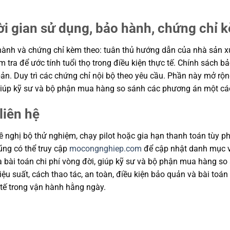
ời gian sử dụng, bảo hành, chứng chỉ 
ành và chứng chỉ kèm theo: tuân thủ hướng dẫn của nhà sản xuất
m tra để ước tính tuổi thọ trong điều kiện thực tế. Chính sách 
ản. Duy trì các chứng chỉ nội bộ theo yêu cầu. Phần này mở rộng
, giúp kỹ sư và bộ phận mua hàng so sánh các phương án một cá
liên hệ
 nghị bộ thử nghiệm, chạy pilot hoặc gia hạn thanh toán tùy ph
cũng có thể truy cập
mocongnghiep.com
để cập nhật danh mục v
và bài toán chi phí vòng đời, giúp kỹ sư và bộ phận mua hàng s
u suất, cách thao tác, an toàn, điều kiện bảo quản và bài toán
tế trong vận hành hằng ngày.