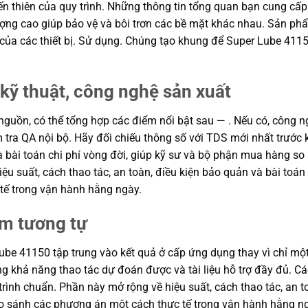
biến thiên của quy trình. Những thông tin tổng quan bạn cung 
ượng cao giúp bảo vệ và bôi trơn các bề mặt khác nhau. Sản phẩ
ất của các thiết bị. Sử dụng. Chúng tạo khung để Super Lube 411
kỹ thuật, công nghệ sản xuất
nguồn, có thể tổng hợp các điểm nổi bật sau — . Nếu có, công ng
tra QA nội bộ. Hãy đối chiếu thông số với TDS mới nhất trước k
và bài toán chi phí vòng đời, giúp kỹ sư và bộ phận mua hàng s
u suất, cách thao tác, an toàn, điều kiện bảo quản và bài toán
tế trong vận hành hằng ngày.
ẩm tương tự
be 41150 tập trung vào kết quả ở cấp ứng dụng thay vì chỉ một 
vọng khả năng thao tác dự đoán được và tài liệu hỗ trợ đầy đủ. 
rình chuẩn. Phần này mở rộng về hiệu suất, cách thao tác, an to
o sánh các phương án một cách thực tế trong vận hành hằng n