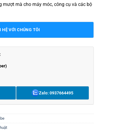
ộng mượt mà cho máy móc, công cụ và các bộ
N HỆ VỚI CHÚNG TÔI
t
ber)
Zalo: 0937664495
ube
thuật