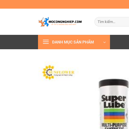
Bỏ
qua
nội
Tìm
dung
kiếm:
DANH MỤC SẢN PHẨM