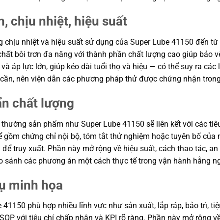
, chịu nhiệt, hiệu suất
ng chịu nhiệt và hiệu suất sử dụng của Super Lube 41150 đến từ 
hất bôi trơn đa năng với thành phần chất lượng cao giúp bảo v
à áp lực lớn, giúp kéo dài tuổi thọ và hiệu — có thể suy ra các l
i cần, nên viện dẫn các phương pháp thử được chứng nhận trong
ẩn chất lượng
thường sản phẩm như Super Lube 41150 sẽ liên kết với các tiêu
hể gồm chứng chỉ nội bộ, tóm tắt thử nghiệm hoặc tuyên bố củ
i để truy xuất. Phần này mở rộng về hiệu suất, cách thao tác, an
o sánh các phương án một cách thực tế trong vận hành hằng n
dụ minh họa
1150 phù hợp nhiều lĩnh vực như sản xuất, lắp ráp, bảo trì, tiện
 SOP với tiêu chí chấp nhận và KPI rõ ràng. Phần này mở rộng về 