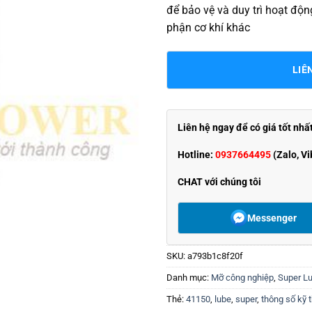
để bảo vệ và duy trì hoạt đ
phận cơ khí khác
LIÊ
Liên hệ ngay để có giá tốt nhấ
Hotline:
0937664495
(Zalo, Vi
CHAT với chúng tôi
Messenger
SKU:
a793b1c8f20f
Danh mục:
Mỡ công nghiệp
,
Super L
Thẻ:
41150
,
lube
,
super
,
thông số kỹ 