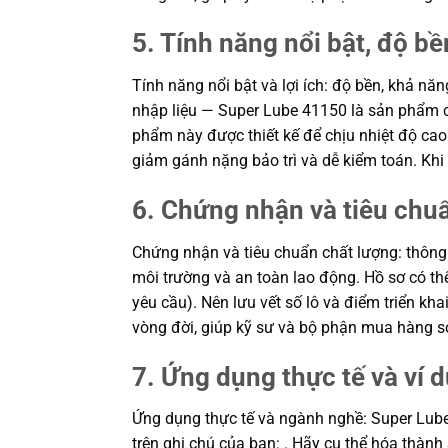
5. Tính năng nổi bật, độ bền
Tính năng nổi bật và lợi ích: độ bền, khả nă
nhập liệu — Super Lube 41150 là sản phẩm c
phẩm này được thiết kế để chịu nhiệt độ cao v
giảm gánh nặng bảo trì và dễ kiểm toán. Kh
6. Chứng nhận và tiêu chu
Chứng nhận và tiêu chuẩn chất lượng: thông 
môi trường và an toàn lao động. Hồ sơ có t
yêu cầu). Nên lưu vết số lô và điểm triển kha
vòng đời, giúp kỹ sư và bộ phận mua hàng s
7. Ứng dụng thực tế và ví 
Ứng dụng thực tế và ngành nghề: Super Lube 4
trên ghi chú của bạn: . Hãy cụ thể hóa thành