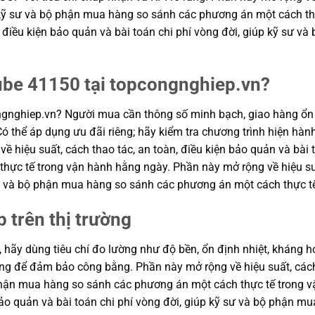
p kỹ sư và bộ phận mua hàng so sánh các phương án một cách t
n, điều kiện bảo quản và bài toán chi phí vòng đời, giúp kỹ sư
ube 41150 tại topcongnghiep.vn?
gnghiep.vn? Người mua cần thông số minh bạch, giao hàng ổn 
ó thể áp dụng ưu đãi riêng; hãy kiểm tra chương trình hiện hành
ề hiệu suất, cách thao tác, an toàn, điều kiện bảo quản và bài 
ực tế trong vận hành hằng ngày. Phần này mở rộng về hiệu suất
 sư và bộ phận mua hàng so sánh các phương án một cách thực t
p trên thị trường
, hãy dùng tiêu chí đo lường như độ bền, ổn định nhiệt, kháng hó
hung để đảm bảo công bằng. Phần này mở rộng về hiệu suất, cách
ộ phận mua hàng so sánh các phương án một cách thực tế trong
n bảo quản và bài toán chi phí vòng đời, giúp kỹ sư và bộ phận