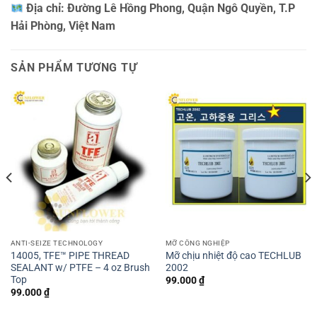
Địa chỉ:
Đường Lê Hồng Phong, Quận Ngô Quyền, T.P
Hải Phòng, Việt Nam
SẢN PHẨM TƯƠNG TỰ
ANTI-SEIZE TECHNOLOGY
MỠ CÔNG NGHIỆP
14005, TFE™ PIPE THREAD
Mỡ chịu nhiệt độ cao TECHLUB
SEALANT w/ PTFE – 4 oz Brush
2002
Top
99.000
₫
99.000
₫