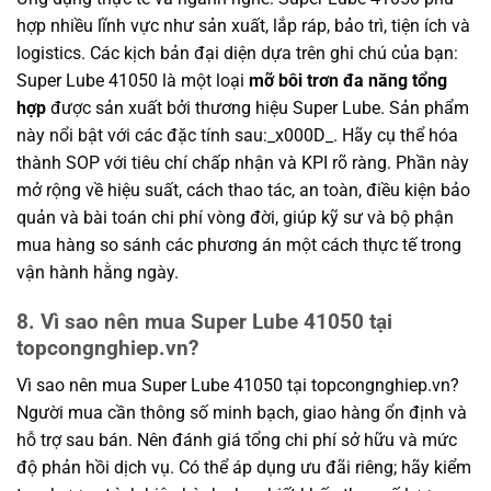
hợp nhiều lĩnh vực như sản xuất, lắp ráp, bảo trì, tiện ích và
logistics. Các kịch bản đại diện dựa trên ghi chú của bạn:
Super Lube 41050 là một loại
mỡ bôi trơn đa năng tổng
hợp
được sản xuất bởi thương hiệu Super Lube. Sản phẩm
này nổi bật với các đặc tính sau:_x000D_. Hãy cụ thể hóa
thành SOP với tiêu chí chấp nhận và KPI rõ ràng. Phần này
mở rộng về hiệu suất, cách thao tác, an toàn, điều kiện bảo
quản và bài toán chi phí vòng đời, giúp kỹ sư và bộ phận
mua hàng so sánh các phương án một cách thực tế trong
vận hành hằng ngày.
8. Vì sao nên mua Super Lube 41050 tại
topcongnghiep.vn?
Vì sao nên mua Super Lube 41050 tại topcongnghiep.vn?
Người mua cần thông số minh bạch, giao hàng ổn định và
hỗ trợ sau bán. Nên đánh giá tổng chi phí sở hữu và mức
độ phản hồi dịch vụ. Có thể áp dụng ưu đãi riêng; hãy kiểm