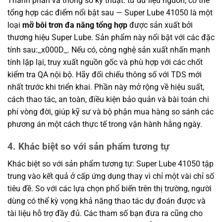
Thành phần và thông số kỹ thuật: từ dữ liệu nguồn, có thể
tổng hợp các điểm nổi bật sau — Super Lube 41050 là một
loại
mỡ bôi trơn đa năng tổng hợp
được sản xuất bởi
thương hiệu Super Lube. Sản phẩm này nổi bật với các đặc
tính sau:_x000D_. Nếu có, công nghệ sản xuất nhấn mạnh
tính lặp lại, truy xuất nguồn gốc và phù hợp với các chốt
kiểm tra QA nội bộ. Hãy đối chiếu thông số với TDS mới
nhất trước khi triển khai. Phần này mở rộng về hiệu suất,
cách thao tác, an toàn, điều kiện bảo quản và bài toán chi
phí vòng đời, giúp kỹ sư và bộ phận mua hàng so sánh các
phương án một cách thực tế trong vận hành hằng ngày.
4. Khác biệt so với sản phẩm tương tự
Khác biệt so với sản phẩm tương tự: Super Lube 41050 tập
trung vào kết quả ở cấp ứng dụng thay vì chỉ một vài chỉ số
tiêu đề. So với các lựa chọn phổ biến trên thị trường, người
dùng có thể kỳ vọng khả năng thao tác dự đoán được và
tài liệu hỗ trợ đầy đủ. Các tham số bạn đưa ra cũng cho