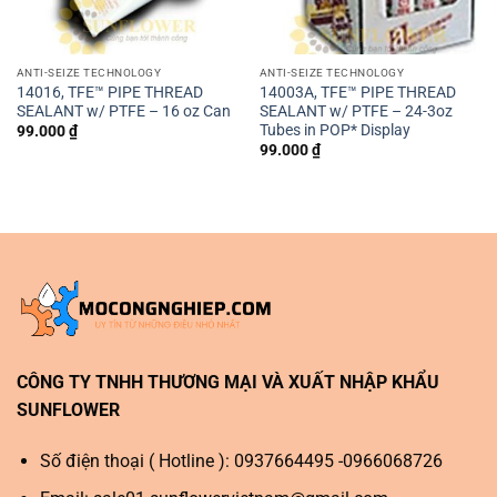
ANTI-SEIZE TECHNOLOGY
ANTI-SEIZE TECHNOLOGY
14016, TFE™ PIPE THREAD
14003A, TFE™ PIPE THREAD
SEALANT w/ PTFE – 16 oz Can
SEALANT w/ PTFE – 24-3oz
Tubes in POP* Display
99.000
₫
99.000
₫
CÔNG TY TNHH THƯƠNG MẠI VÀ XUẤT NHẬP KHẨU
SUNFLOWER
Số điện thoại ( Hotline ): 0937664495 -0966068726