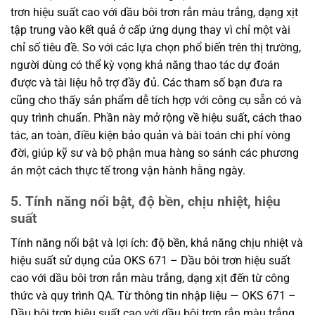
trơn hiệu suất cao với dầu bôi trơn rắn màu trắng, dạng xịt
tập trung vào kết quả ở cấp ứng dụng thay vì chỉ một vài
chỉ số tiêu đề. So với các lựa chọn phổ biến trên thị trường,
người dùng có thể kỳ vọng khả năng thao tác dự đoán
được và tài liệu hỗ trợ đầy đủ. Các tham số bạn đưa ra
cũng cho thấy sản phẩm dễ tích hợp với công cụ sẵn có và
quy trình chuẩn. Phần này mở rộng về hiệu suất, cách thao
tác, an toàn, điều kiện bảo quản và bài toán chi phí vòng
đời, giúp kỹ sư và bộ phận mua hàng so sánh các phương
án một cách thực tế trong vận hành hằng ngày.
5. Tính năng nổi bật, độ bền, chịu nhiệt, hiệu
suất
Tính năng nổi bật và lợi ích: độ bền, khả năng chịu nhiệt và
hiệu suất sử dụng của OKS 671 – Dầu bôi trơn hiệu suất
cao với dầu bôi trơn rắn màu trắng, dạng xịt đến từ công
thức và quy trình QA. Từ thông tin nhập liệu — OKS 671 –
Dầu bôi trơn hiệu suất cao với dầu bôi trơn rắn màu trắng,