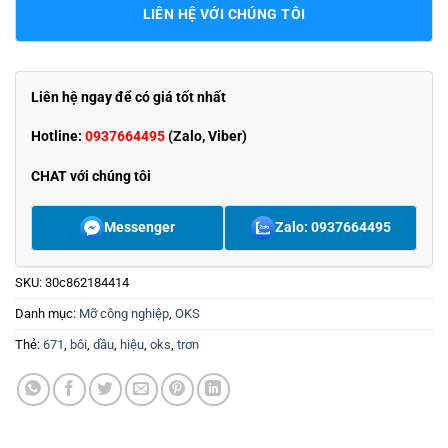
LIÊN HỆ VỚI CHÚNG TÔI
Liên hệ ngay để có giá tốt nhất
Hotline:
0937664495
(Zalo, Viber)
CHAT với chúng tôi
Messenger
Zalo: 0937664495
SKU:
30c862184414
Danh mục:
Mỡ công nghiệp
,
OKS
Thẻ:
671
,
bôi
,
dầu
,
hiệu
,
oks
,
trơn