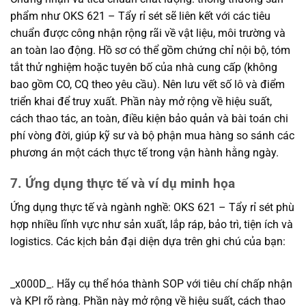
phẩm như OKS 621 – Tẩy rỉ sét sẽ liên kết với các tiêu
chuẩn được công nhận rộng rãi về vật liệu, môi trường và
an toàn lao động. Hồ sơ có thể gồm chứng chỉ nội bộ, tóm
tắt thử nghiệm hoặc tuyên bố của nhà cung cấp (không
bao gồm CO, CQ theo yêu cầu). Nên lưu vết số lô và điểm
triển khai để truy xuất. Phần này mở rộng về hiệu suất,
cách thao tác, an toàn, điều kiện bảo quản và bài toán chi
phí vòng đời, giúp kỹ sư và bộ phận mua hàng so sánh các
phương án một cách thực tế trong vận hành hằng ngày.
7. Ứng dụng thực tế và ví dụ minh họa
Ứng dụng thực tế và ngành nghề: OKS 621 – Tẩy rỉ sét phù
hợp nhiều lĩnh vực như sản xuất, lắp ráp, bảo trì, tiện ích và
logistics. Các kịch bản đại diện dựa trên ghi chú của bạn:
_x000D_. Hãy cụ thể hóa thành SOP với tiêu chí chấp nhận
và KPI rõ ràng. Phần này mở rộng về hiệu suất, cách thao