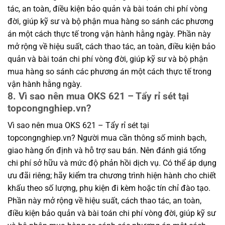
tác, an toàn, điều kiện bảo quản và bài toán chi phí vòng
đời, giúp kỹ sư và bộ phận mua hàng so sánh các phương
án một cách thực tế trong vận hành hằng ngày. Phần này
mở rộng về hiệu suất, cách thao tác, an toàn, điều kiện bảo
quản và bài toán chi phí vòng đời, giúp kỹ sư và bộ phận
mua hàng so sánh các phương án một cách thực tế trong
vận hành hằng ngày.
8. Vì sao nên mua OKS 621 – Tẩy rỉ sét tại
topcongnghiep.vn?
Vì sao nên mua OKS 621 – Tẩy rỉ sét tại
topcongnghiep.vn? Người mua cần thông số minh bạch,
giao hàng ổn định và hỗ trợ sau bán. Nên đánh giá tổng
chi phí sở hữu và mức độ phản hồi dịch vụ. Có thể áp dụng
ưu đãi riêng; hãy kiểm tra chương trình hiện hành cho chiết
khấu theo số lượng, phụ kiện đi kèm hoặc tín chỉ đào tạo.
Phần này mở rộng về hiệu suất, cách thao tác, an toàn,
điều kiện bảo quản và bài toán chi phí vòng đời, giúp kỹ sư