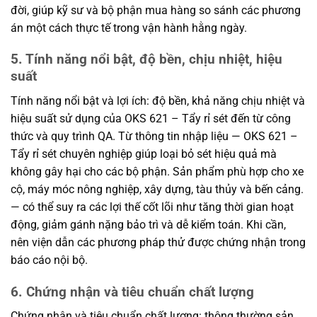
đời, giúp kỹ sư và bộ phận mua hàng so sánh các phương
án một cách thực tế trong vận hành hằng ngày.
5. Tính năng nổi bật, độ bền, chịu nhiệt, hiệu
suất
Tính năng nổi bật và lợi ích: độ bền, khả năng chịu nhiệt và
hiệu suất sử dụng của OKS 621 – Tẩy rỉ sét đến từ công
thức và quy trình QA. Từ thông tin nhập liệu — OKS 621 –
Tẩy rỉ sét chuyên nghiệp giúp loại bỏ sét hiệu quả mà
không gây hại cho các bộ phận. Sản phẩm phù hợp cho xe
cộ, máy móc nông nghiệp, xây dựng, tàu thủy và bến cảng.
— có thể suy ra các lợi thế cốt lõi như tăng thời gian hoạt
động, giảm gánh nặng bảo trì và dễ kiểm toán. Khi cần,
nên viện dẫn các phương pháp thử được chứng nhận trong
báo cáo nội bộ.
6. Chứng nhận và tiêu chuẩn chất lượng
Chứng nhận và tiêu chuẩn chất lượng: thông thường sản