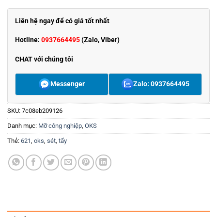
Liên hệ ngay để có giá tốt nhất
Hotline:
0937664495
(Zalo, Viber)
CHAT với chúng tôi
Messenger
Zalo: 0937664495
SKU:
7c08eb209126
Danh mục:
Mỡ công nghiệp
,
OKS
Thẻ:
621
,
oks
,
sét
,
tẩy