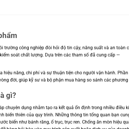
 phẩm
trường công nghiệp đòi hỏi độ tin cậy, năng suất và an toàn ca
à kiểm soát chất lượng. Dựa trên các tham số đã cung cấp —
 hiệu năng, chi phí và sự thuận tiện cho người vận hành. Phần 
í vòng đời, giúp kỹ sư và bộ phận mua hàng so sánh các phương
à gì?
áp chuyên dụng nhằm tạo ra kết quả ổn định trong nhiều điều ki
định biến thiên của quy trình. Những thông tin tổng quan bạn 
ước biển như bánh răng, ổ trục, trục ren. Chống ăn mòn hiệu qu