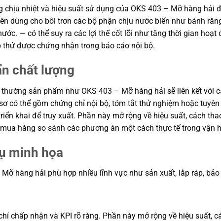
ăng chịu nhiệt và hiệu suất sử dụng của OKS 403 – Mỡ hàng hải 
n dùng cho bôi trơn các bộ phận chịu nước biển như bánh răng, 
ước. — có thể suy ra các lợi thế cốt lõi như tăng thời gian hoạ
p thử được chứng nhận trong báo cáo nội bộ.
ẩn chất lượng
 thường sản phẩm như OKS 403 – Mỡ hàng hải sẽ liên kết với c
ồ sơ có thể gồm chứng chỉ nội bộ, tóm tắt thử nghiệm hoặc tuy
riển khai để truy xuất. Phần này mở rộng về hiệu suất, cách tha
ận mua hàng so sánh các phương án một cách thực tế trong vận 
dụ minh họa
 hàng hải phù hợp nhiều lĩnh vực như sản xuất, lắp ráp, bảo trì
hí chấp nhận và KPI rõ ràng. Phần này mở rộng về hiệu suất, cá