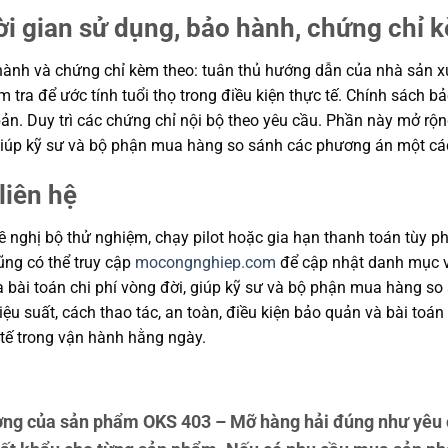
ời gian sử dụng, bảo hành, chứng chỉ 
ành và chứng chỉ kèm theo: tuân thủ hướng dẫn của nhà sản xuất
m tra để ước tính tuổi thọ trong điều kiện thực tế. Chính sách 
ản. Duy trì các chứng chỉ nội bộ theo yêu cầu. Phần này mở rộng
, giúp kỹ sư và bộ phận mua hàng so sánh các phương án một cá
liên hệ
 nghị bộ thử nghiệm, chạy pilot hoặc gia hạn thanh toán tùy ph
cũng có thể truy cập
mocongnghiep.com
để cập nhật danh mục v
và bài toán chi phí vòng đời, giúp kỹ sư và bộ phận mua hàng s
u suất, cách thao tác, an toàn, điều kiện bảo quản và bài toán
tế trong vận hành hằng ngày.
ng của sản phẩm OKS 403 – Mỡ hàng hải đúng như yêu c