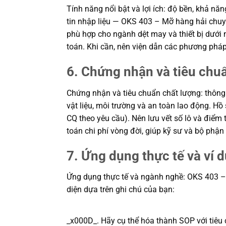
Tính năng nổi bật và lợi ích: độ bền, khả n
tin nhập liệu — OKS 403 – Mỡ hàng hải chuyê
phù hợp cho ngành dệt may và thiết bị dưới n
toán. Khi cần, nên viện dẫn các phương phá
6. Chứng nhận và tiêu chu
Chứng nhận và tiêu chuẩn chất lượng: thông
vật liệu, môi trường và an toàn lao động. H
CQ theo yêu cầu). Nên lưu vết số lô và điểm t
toán chi phí vòng đời, giúp kỹ sư và bộ ph
7. Ứng dụng thực tế và ví 
Ứng dụng thực tế và ngành nghề: OKS 403 – Mỡ
diện dựa trên ghi chú của bạn:
_x000D_. Hãy cụ thể hóa thành SOP với tiêu c