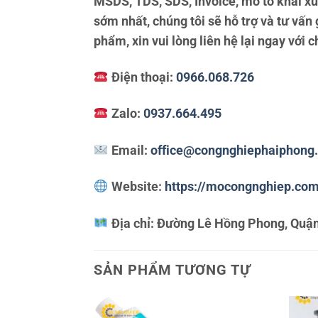
MSDS, TDS, SDS, Invoice, mở tờ khai x
sớm nhất, chúng tôi sẽ hỗ trợ và tư vấ
phẩm, xin vui lòng liên hệ lại ngay với c
Điện thoại:
0966.068.726
Zalo:
0937.664.495
Email:
office@congnghiephaiphong
Website:
https://mocongnghiep.co
Địa chỉ:
Đường Lê Hồng Phong, Quận
SẢN PHẨM TƯƠNG TỰ