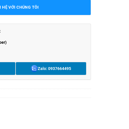
N HỆ VỚI CHÚNG TÔI
t
ber)
Zalo: 0937664495