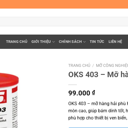
TRANG CHỦ
GIỚI THIỆU
CHÍNH SÁCH
TIN TỨC
LIÊN HỆ
TRANG CHỦ
/
MỠ CÔNG NGHIỆ
OKS 403 – Mỡ hà
99.000
₫
OKS 403 – mỡ hàng hải phù h
mòn cao, giúp bám dính tốt, hỗ
phù hợp cho thiết bị ven biể