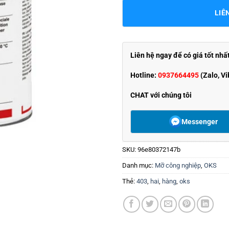
LIÊ
Liên hệ ngay để có giá tốt nhấ
Hotline:
0937664495
(Zalo, Vi
CHAT với chúng tôi
Messenger
SKU:
96e80372147b
Danh mục:
Mỡ công nghiệp
,
OKS
Thẻ:
403
,
hai
,
hàng
,
oks