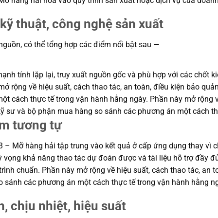
ỡ hàng hải hòa vào quy trình sản xuất hoặc dịch vụ của doanh
kỹ thuật, công nghệ sản xuất
 nguồn, có thể tổng hợp các điểm nổi bật sau —
h tính lặp lại, truy xuất nguồn gốc và phù hợp với các chốt ki
ở rộng về hiệu suất, cách thao tác, an toàn, điều kiện bảo quản
 cách thực tế trong vận hành hằng ngày. Phần này mở rộng về h
p kỹ sư và bộ phận mua hàng so sánh các phương án một cách th
ẩm tương tự
– Mỡ hàng hải tập trung vào kết quả ở cấp ứng dụng thay vì chỉ
 kỳ vọng khả năng thao tác dự đoán được và tài liệu hỗ trợ đầy 
rình chuẩn. Phần này mở rộng về hiệu suất, cách thao tác, an to
o sánh các phương án một cách thực tế trong vận hành hằng n
, chịu nhiệt, hiệu suất