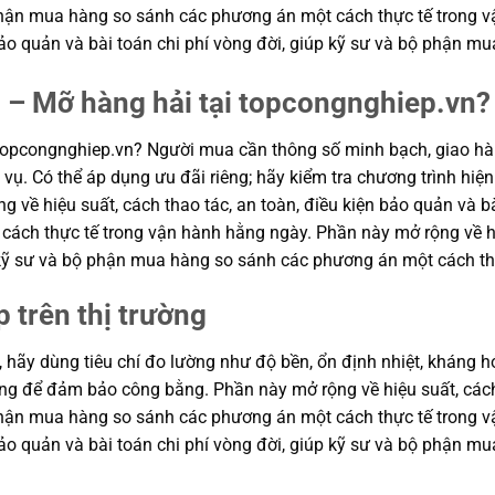
ộ phận mua hàng so sánh các phương án một cách thực tế trong
n bảo quản và bài toán chi phí vòng đời, giúp kỹ sư và bộ phận
 – Mỡ hàng hải tại topcongnghiep.vn?
topcongnghiep.vn? Người mua cần thông số minh bạch, giao hàn
vụ. Có thể áp dụng ưu đãi riêng; hãy kiểm tra chương trình hiện
g về hiệu suất, cách thao tác, an toàn, điều kiện bảo quản và bà
ch thực tế trong vận hành hằng ngày. Phần này mở rộng về hiệu
p kỹ sư và bộ phận mua hàng so sánh các phương án một cách th
p trên thị trường
, hãy dùng tiêu chí đo lường như độ bền, ổn định nhiệt, kháng hó
hung để đảm bảo công bằng. Phần này mở rộng về hiệu suất, cách
ộ phận mua hàng so sánh các phương án một cách thực tế trong
n bảo quản và bài toán chi phí vòng đời, giúp kỹ sư và bộ phận