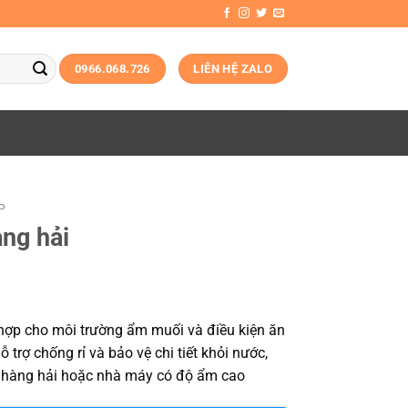
0966.068.726
LIÊN HỆ ZALO
P
ng hải
ợp cho môi trường ẩm muối và điều kiện ăn
 trợ chống rỉ và bảo vệ chi tiết khỏi nước,
n, hàng hải hoặc nhà máy có độ ẩm cao