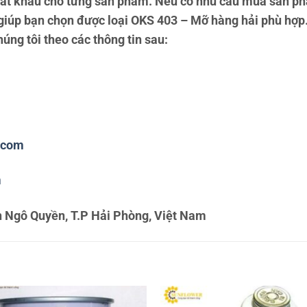
uất khẩu cho từng sản phẩm. Nếu có nhu cầu mua sản ph
n giúp bạn chọn được loại OKS 403 – Mỡ hàng hải phù hợp
húng tôi theo các thông tin sau:
.com
m
 Ngô Quyền, T.P Hải Phòng, Việt Nam