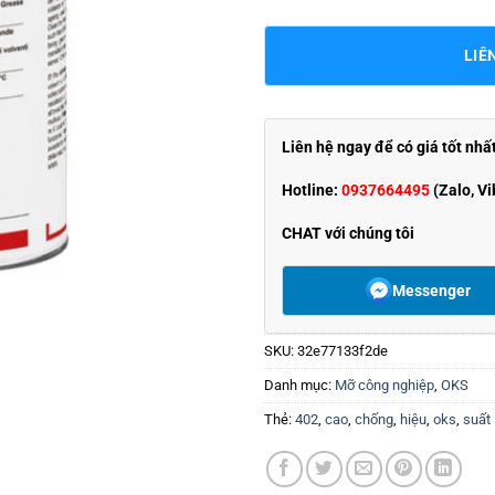
LIÊ
Liên hệ ngay để có giá tốt nhấ
Hotline:
0937664495
(Zalo, Vi
CHAT với chúng tôi
Messenger
SKU:
32e77133f2de
Danh mục:
Mỡ công nghiệp
,
OKS
Thẻ:
402
,
cao
,
chống
,
hiệu
,
oks
,
suất