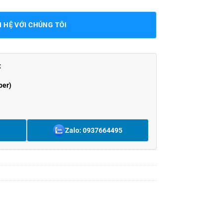
N HỆ VỚI CHÚNG TÔI
t
ber)
Zalo: 0937664495