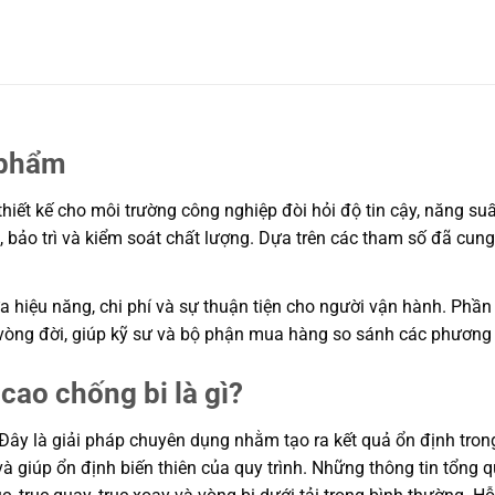
 phẩm
iết kế cho môi trường công nghiệp đòi hỏi độ tin cậy, năng suất
, bảo trì và kiểm soát chất lượng. Dựa trên các tham số đã cun
 hiệu năng, chi phí và sự thuận tiện cho người vận hành. Phần 
í vòng đời, giúp kỹ sư và bộ phận mua hàng so sánh các phương
cao chống bi là gì?
ây là giải pháp chuyên dụng nhằm tạo ra kết quả ổn định trong 
 và giúp ổn định biến thiên của quy trình. Những thông tin tổ