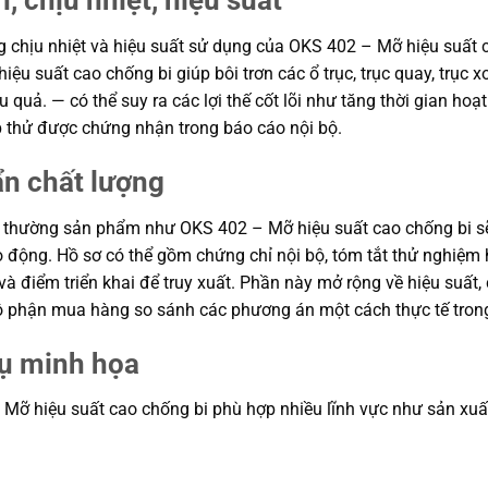
, chịu nhiệt, hiệu suất
ng chịu nhiệt và hiệu suất sử dụng của OKS 402 – Mỡ hiệu suất 
ệu suất cao chống bi giúp bôi trơn các ổ trục, trục quay, trục x
quả. — có thể suy ra các lợi thế cốt lõi như tăng thời gian hoạ
p thử được chứng nhận trong báo cáo nội bộ.
ẩn chất lượng
 thường sản phẩm như OKS 402 – Mỡ hiệu suất cao chống bi sẽ 
 lao động. Hồ sơ có thể gồm chứng chỉ nội bộ, tóm tắt thử nghi
và điểm triển khai để truy xuất. Phần này mở rộng về hiệu suất, 
à bộ phận mua hàng so sánh các phương án một cách thực tế tro
dụ minh họa
 hiệu suất cao chống bi phù hợp nhiều lĩnh vực như sản xuất, lắp