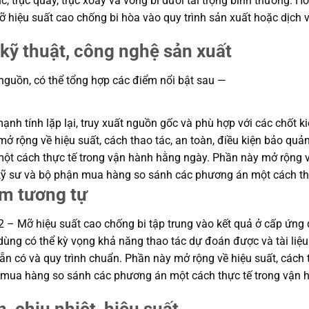
rục, trục quay, trục xoay và vòng bi dưới tải trọng bình thường.
 hiệu suất cao chống bi hòa vào quy trình sản xuất hoặc dịch 
kỹ thuật, công nghệ sản xuất
 nguồn, có thể tổng hợp các điểm nổi bật sau —
h tính lặp lại, truy xuất nguồn gốc và phù hợp với các chốt ki
ở rộng về hiệu suất, cách thao tác, an toàn, điều kiện bảo quản
 cách thực tế trong vận hành hằng ngày. Phần này mở rộng về h
p kỹ sư và bộ phận mua hàng so sánh các phương án một cách th
ẩm tương tự
– Mỡ hiệu suất cao chống bi tập trung vào kết quả ở cấp ứng dụ
i dùng có thể kỳ vọng khả năng thao tác dự đoán được và tài liệ
n có và quy trình chuẩn. Phần này mở rộng về hiệu suất, cách t
ận mua hàng so sánh các phương án một cách thực tế trong vận 