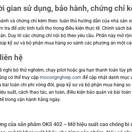
ời gian sử dụng, bảo hành, chứng chỉ 
ành và chứng chỉ kèm theo: tuân thủ hướng dẫn của nhà sản xuất
m tra để ước tính tuổi thọ trong điều kiện thực tế. Chính sách 
ản. Duy trì các chứng chỉ nội bộ theo yêu cầu. Phần này mở rộng
, giúp kỹ sư và bộ phận mua hàng so sánh các phương án một cá
liên hệ
 nghị bộ thử nghiệm, chạy pilot hoặc gia hạn thanh toán tùy ph
cũng có thể truy cập
mocongnghiep.com
để cập nhật danh mục v
và bài toán chi phí vòng đời, giúp kỹ sư và bộ phận mua hàng s
u suất, cách thao tác, an toàn, điều kiện bảo quản và bài toán
tế trong vận hành hằng ngày.
ng của sản phẩm OKS 402 – Mỡ hiệu suất cao chống bi 