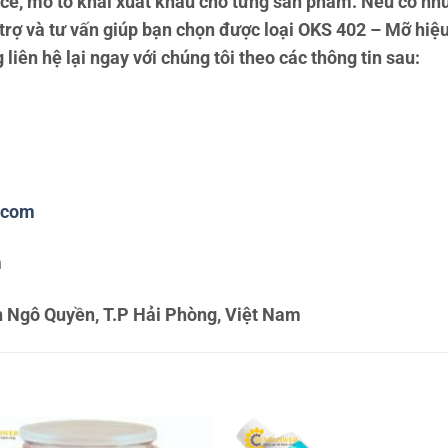
ce, mở tờ khai xuất khẩu cho từng sản phẩm. Nếu có nh
 trợ và tư vấn giúp bạn chọn được loại OKS 402 – Mỡ hiệ
 liên hệ lại ngay với chúng tôi theo các thông tin sau:
.com
m
 Ngô Quyền, T.P Hải Phòng, Việt Nam