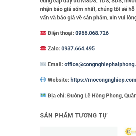
cung cấp đầy đủ MSDS, TDS, SDS, Invoi
nhận báo giá sớm nhất, chúng tôi sẽ hỗ
vấn và báo giá về sản phẩm, xin vui lòng
Điện thoại:
0966.068.726
Zalo:
0937.664.495
Email:
office@congnghiephaiphong
Website:
https://mocongnghiep.co
Địa chỉ:
Đường Lê Hồng Phong, Quận
SẢN PHẨM TƯƠNG TỰ