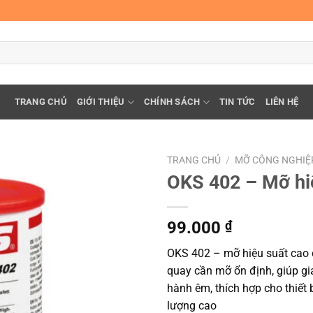
TRANG CHỦ
GIỚI THIỆU
CHÍNH SÁCH
TIN TỨC
LIÊN HỆ
TRANG CHỦ
/
MỠ CÔNG NGHIỆ
OKS 402 – Mỡ hiệ
99.000
₫
OKS 402 – mỡ hiệu suất cao 
quay cần mỡ ổn định, giúp gi
hành êm, thích hợp cho thiết 
lượng cao