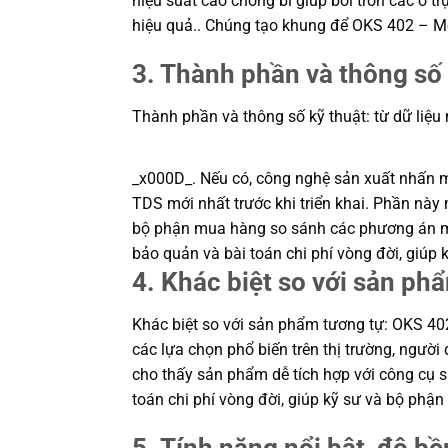
hiệu suất cao chống bi giúp bôi trơn các ổ t
hiệu quả.. Chúng tạo khung để OKS 402 – Mỡ
3. Thành phần và thông số 
Thành phần và thông số kỹ thuật: từ dữ liệu
_x000D_. Nếu có, công nghệ sản xuất nhấn mạn
TDS mới nhất trước khi triển khai. Phần này m
bộ phận mua hàng so sánh các phương án một
bảo quản và bài toán chi phí vòng đời, giú
4. Khác biệt so với sản ph
Khác biệt so với sản phẩm tương tự: OKS 402 
các lựa chọn phổ biến trên thị trường, ngườ
cho thấy sản phẩm dễ tích hợp với công cụ sẵ
toán chi phí vòng đời, giúp kỹ sư và bộ ph