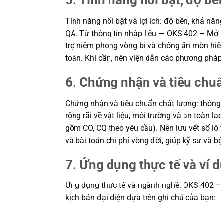
5. Tính năng nổi bật, độ bền
Tính năng nổi bật và lợi ích: độ bền, khả nă
QA. Từ thông tin nhập liệu — OKS 402 – Mỡ hi
trợ niêm phong vòng bi và chống ăn mòn hiệu 
toán. Khi cần, nên viện dẫn các phương phá
6. Chứng nhận và tiêu chu
Chứng nhận và tiêu chuẩn chất lượng: thông
rộng rãi về vật liệu, môi trường và an toàn
gồm CO, CQ theo yêu cầu). Nên lưu vết số lô 
và bài toán chi phí vòng đời, giúp kỹ sư v
7. Ứng dụng thực tế và ví 
Ứng dụng thực tế và ngành nghề: OKS 402 – Mỡ
kịch bản đại diện dựa trên ghi chú của bạn: