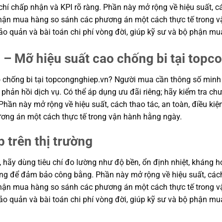
hí chấp nhận và KPI rõ ràng. Phần này mở rộng về hiệu suất, cá
ộ phận mua hàng so sánh các phương án một cách thực tế trong
n bảo quản và bài toán chi phí vòng đời, giúp kỹ sư và bộ phận
 – Mỡ hiệu suất cao chống bi tại topc
chống bi tại topcongnghiep.vn? Người mua cần thông số minh b
phản hồi dịch vụ. Có thể áp dụng ưu đãi riêng; hãy kiểm tra chư
 Phần này mở rộng về hiệu suất, cách thao tác, an toàn, điều kiệ
ơng án một cách thực tế trong vận hành hằng ngày.
p trên thị trường
, hãy dùng tiêu chí đo lường như độ bền, ổn định nhiệt, kháng hó
hung để đảm bảo công bằng. Phần này mở rộng về hiệu suất, cách
ộ phận mua hàng so sánh các phương án một cách thực tế trong
n bảo quản và bài toán chi phí vòng đời, giúp kỹ sư và bộ phận