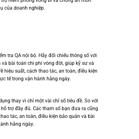
 Hỗ trợ niêm phong vòng bi và chống ăn mòn
vụ của doanh nghiệp.
ểm tra QA nội bộ. Hãy đối chiếu thông số với
 và bài toán chi phí vòng đời, giúp kỹ sư và
iệu suất, cách thao tác, an toàn, điều kiện
ực tế trong vận hành hằng ngày.
ng thay vì chỉ một vài chỉ số tiêu đề. So với
u hỗ trợ đầy đủ. Các tham số bạn đưa ra cũng
hao tác, an toàn, điều kiện bảo quản và bài
hành hằng ngày.