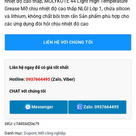
nhiệt độ cao thấp, MOLYKOTE 44 Light High Temperature
Grease Mỡ chịu nhiệt độ cao thấp NLGI Lớp 1, chứa silicon
và lithium, không chất bôi trơn rắn Sản phẩm phù hợp cho
các ứng dụng đòi hỏi chịu nhiệt độ cao
LIÊN HỆ VỚI CHÚNG TÔI
Liên hệ ngay để có giá tốt nhất
Hotline:
0937664495
(Zalo, Viber)
CHAT với chúng tôi
Messenger
Zalo: 0937664495
SKU:
c7d453d20e79
Danh mục:
Dupont
,
Mỡ công nghiệp