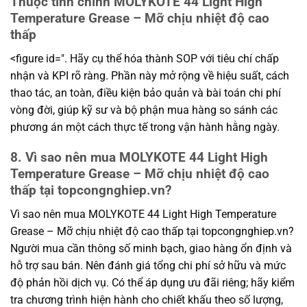
Thuộc tính chính MOLYKOTE 44 Light High
Temperature Grease – Mỡ chịu nhiệt độ cao
thấp
<figure id=". Hãy cụ thể hóa thành SOP với tiêu chí chấp
nhận và KPI rõ ràng. Phần này mở rộng về hiệu suất, cách
thao tác, an toàn, điều kiện bảo quản và bài toán chi phí
vòng đời, giúp kỹ sư và bộ phận mua hàng so sánh các
phương án một cách thực tế trong vận hành hằng ngày.
8. Vì sao nên mua MOLYKOTE 44 Light High
Temperature Grease – Mỡ chịu nhiệt độ cao
thấp tại topcongnghiep.vn?
Vì sao nên mua MOLYKOTE 44 Light High Temperature
Grease – Mỡ chịu nhiệt độ cao thấp tại topcongnghiep.vn?
Người mua cần thông số minh bạch, giao hàng ổn định và
hỗ trợ sau bán. Nên đánh giá tổng chi phí sở hữu và mức
độ phản hồi dịch vụ. Có thể áp dụng ưu đãi riêng; hãy kiểm
tra chương trình hiện hành cho chiết khấu theo số lượng,