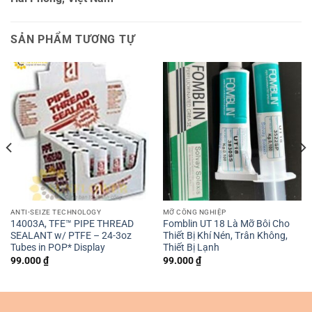
SẢN PHẨM TƯƠNG TỰ
ANTI-SEIZE TECHNOLOGY
MỠ CÔNG NGHIỆP
14003A, TFE™ PIPE THREAD
Fomblin UT 18 Là Mỡ Bôi Cho
SEALANT w/ PTFE – 24-3oz
Thiết Bị Khí Nén, Trân Không,
Tubes in POP* Display
Thiết Bị Lạnh
99.000
₫
99.000
₫