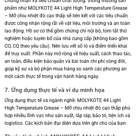
Chứng nhận và tiêu chuẩn chất lượng: thông thường sản
phẩm như MOLYKOTE 44 Light High Temperature Grease
– Mỡ chịu nhiệt độ cao thấp sẽ liên kết với các tiêu chuẩn
được công nhận rộng rãi về vật liệu, môi trường và an toàn
lao động. Hồ sơ có thể gồm chứng chỉ nội bộ, tóm tắt thử
nghiệm hoặc tuyên bố của nhà cung cấp (không bao gồm
CO, CQ theo yêu cầu). Nên lưu vết số lô và điểm triển khai
để truy xuất. Phần này mở rộng về hiệu suất, cách thao tác,
an toàn, điều kiện bảo quản và bài toán chi phí vòng đời,
giúp kỹ sư và bộ phận mua hàng so sánh các phương án
một cách thực tế trong vận hành hằng ngày.
7. Ứng dụng thực tế và ví dụ minh họa
Ứng dụng thực tế và ngành nghề: MOLYKOTE 44 Light
High Temperature Grease – Mỡ chịu nhiệt độ cao thấp phù
hợp nhiều lĩnh vực như sản xuất, lắp ráp, bảo trì, tiện ích và
logistics. Các kịch bản đại diện dựa trên ghi chú của bạn: