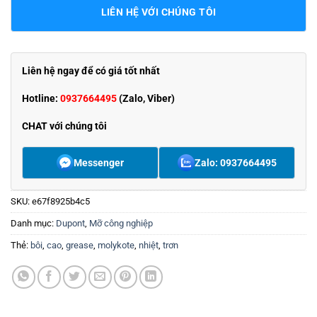
LIÊN HỆ VỚI CHÚNG TÔI
Liên hệ ngay để có giá tốt nhất
Hotline:
0937664495
(Zalo, Viber)
CHAT với chúng tôi
Messenger
Zalo: 0937664495
SKU:
e67f8925b4c5
Danh mục:
Dupont
,
Mỡ công nghiệp
Thẻ:
bôi
,
cao
,
grease
,
molykote
,
nhiệt
,
trơn