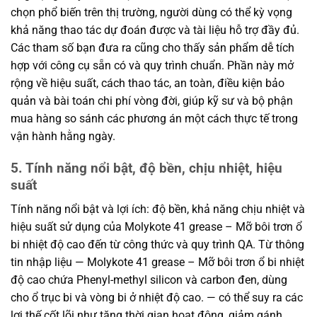
chọn phổ biến trên thị trường, người dùng có thể kỳ vọng
khả năng thao tác dự đoán được và tài liệu hỗ trợ đầy đủ.
Các tham số bạn đưa ra cũng cho thấy sản phẩm dễ tích
hợp với công cụ sẵn có và quy trình chuẩn. Phần này mở
rộng về hiệu suất, cách thao tác, an toàn, điều kiện bảo
quản và bài toán chi phí vòng đời, giúp kỹ sư và bộ phận
mua hàng so sánh các phương án một cách thực tế trong
vận hành hằng ngày.
5. Tính năng nổi bật, độ bền, chịu nhiệt, hiệu
suất
Tính năng nổi bật và lợi ích: độ bền, khả năng chịu nhiệt và
hiệu suất sử dụng của Molykote 41 grease – Mỡ bôi trơn ổ
bi nhiệt độ cao đến từ công thức và quy trình QA. Từ thông
tin nhập liệu — Molykote 41 grease – Mỡ bôi trơn ổ bi nhiệt
độ cao chứa Phenyl-methyl silicon và carbon đen, dùng
cho ổ trục bi và vòng bi ở nhiệt độ cao. — có thể suy ra các
lợi thế cốt lõi như tăng thời gian hoạt động, giảm gánh