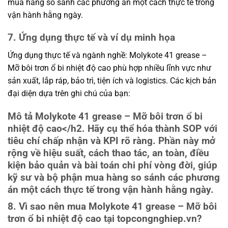
mua hàng so sánh các phương án một cách thực tế trong
vận hành hằng ngày.
7. Ứng dụng thực tế và ví dụ minh họa
Ứng dụng thực tế và ngành nghề: Molykote 41 grease –
Mỡ bôi trơn ổ bi nhiệt độ cao phù hợp nhiều lĩnh vực như
sản xuất, lắp ráp, bảo trì, tiện ích và logistics. Các kịch bản
đại diện dựa trên ghi chú của bạn:
Mô tả Molykote 41 grease – Mỡ bôi trơn ổ bi
nhiệt độ cao
</h2. Hãy cụ thể hóa thành SOP với
tiêu chí chấp nhận và KPI rõ ràng. Phần này mở
rộng về hiệu suất, cách thao tác, an toàn, điều
kiện bảo quản và bài toán chi phí vòng đời, giúp
kỹ sư và bộ phận mua hàng so sánh các phương
án một cách thực tế trong vận hành hằng ngày.
8. Vì sao nên mua Molykote 41 grease – Mỡ bôi
trơn ổ bi nhiệt độ cao tại topcongnghiep.vn?