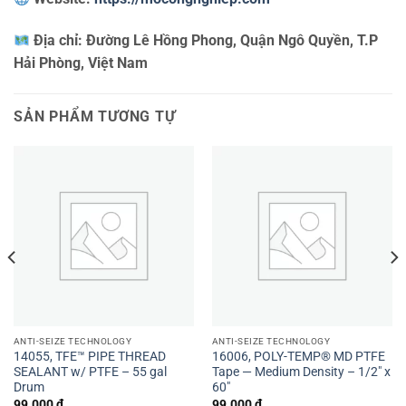
Địa chỉ:
Đường Lê Hồng Phong, Quận Ngô Quyền, T.P
Hải Phòng, Việt Nam
SẢN PHẨM TƯƠNG TỰ
ANTI-SEIZE TECHNOLOGY
ANTI-SEIZE TECHNOLOGY
14055, TFE™ PIPE THREAD
16006, POLY-TEMP® MD PTFE
SEALANT w/ PTFE – 55 gal
Tape — Medium Density – 1/2″ x
Drum
60″
99.000
₫
99.000
₫