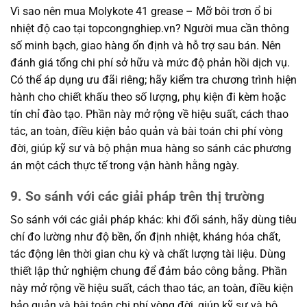
Vì sao nên mua Molykote 41 grease – Mỡ bôi trơn ổ bi
nhiệt độ cao tại topcongnghiep.vn? Người mua cần thông
số minh bạch, giao hàng ổn định và hỗ trợ sau bán. Nên
đánh giá tổng chi phí sở hữu và mức độ phản hồi dịch vụ.
Có thể áp dụng ưu đãi riêng; hãy kiểm tra chương trình hiện
hành cho chiết khấu theo số lượng, phụ kiện đi kèm hoặc
tín chỉ đào tạo. Phần này mở rộng về hiệu suất, cách thao
tác, an toàn, điều kiện bảo quản và bài toán chi phí vòng
đời, giúp kỹ sư và bộ phận mua hàng so sánh các phương
án một cách thực tế trong vận hành hằng ngày.
9. So sánh với các giải pháp trên thị trường
So sánh với các giải pháp khác: khi đối sánh, hãy dùng tiêu
chí đo lường như độ bền, ổn định nhiệt, kháng hóa chất,
tác động lên thời gian chu kỳ và chất lượng tài liệu. Dùng
thiết lập thử nghiệm chung để đảm bảo công bằng. Phần
này mở rộng về hiệu suất, cách thao tác, an toàn, điều kiện
bảo quản và bài toán chi phí vòng đời, giúp kỹ sư và bộ