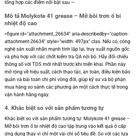
tổng hợp các điểm nổi bật sau —
Mô tả Molykote 41 grease – Mỡ bôi trơn ổ bi
nhiệt độ cao
<figure id="attachment_26634" aria-describedby="caption-
attachment-26634" style="width: 497px" clas. Nếu có, công
nghệ sản xuất nhấn mạnh tính lặp lại, truy xuất nguồn gốc
và phù hợp với các chốt kiểm tra QA nội bộ. Hãy đối chiếu
thông số với TDS mới nhất trước khi triển khai. Phần này
mở rộng về hiệu suất, cách thao tác, an toàn, điều kiện bảo
quản và bài toán chi phí vòng đời, giúp kỹ sư và bộ phận
mua hàng so sánh các phương án một cách thực tế trong
vận hành hằng ngày.
4. Khác biệt so với sản phẩm tương tự
Khác biệt so với sản phẩm tương tự: Molykote 41 grease –
Mỡ bôi trơn ổ bi nhiệt độ cao tập trung vào kết quả ở cấp
ứng dụng thay vì chỉ một vài chỉ số tiêu đề. So với các lựa