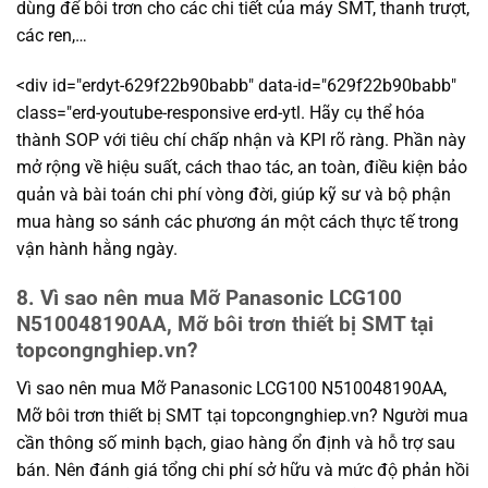
dùng để bôi trơn cho các chi tiết của máy SMT, thanh trượt,
các ren,…
<div id="erdyt-629f22b90babb" data-id="629f22b90babb"
class="erd-youtube-responsive erd-ytl. Hãy cụ thể hóa
thành SOP với tiêu chí chấp nhận và KPI rõ ràng. Phần này
mở rộng về hiệu suất, cách thao tác, an toàn, điều kiện bảo
quản và bài toán chi phí vòng đời, giúp kỹ sư và bộ phận
mua hàng so sánh các phương án một cách thực tế trong
vận hành hằng ngày.
8. Vì sao nên mua Mỡ Panasonic LCG100
N510048190AA, Mỡ bôi trơn thiết bị SMT tại
topcongnghiep.vn?
Vì sao nên mua Mỡ Panasonic LCG100 N510048190AA,
Mỡ bôi trơn thiết bị SMT tại topcongnghiep.vn? Người mua
cần thông số minh bạch, giao hàng ổn định và hỗ trợ sau
bán. Nên đánh giá tổng chi phí sở hữu và mức độ phản hồi