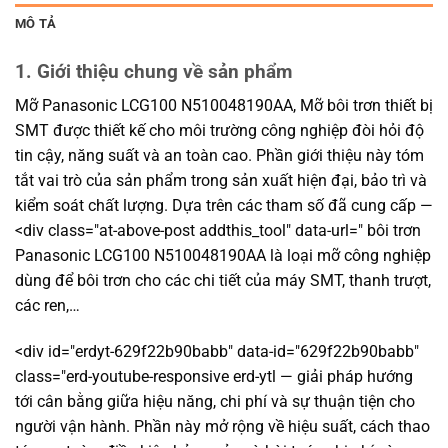
MÔ TẢ
1. Giới thiệu chung về sản phẩm
Mỡ Panasonic LCG100 N510048190AA, Mỡ bôi trơn thiết bị
SMT được thiết kế cho môi trường công nghiệp đòi hỏi độ
tin cậy, năng suất và an toàn cao. Phần giới thiệu này tóm
tắt vai trò của sản phẩm trong sản xuất hiện đại, bảo trì và
kiểm soát chất lượng. Dựa trên các tham số đã cung cấp —
<div class="at-above-post addthis_tool" data-url=" bôi trơn
Panasonic LCG100 N510048190AA là loại mỡ công nghiệp
dùng để bôi trơn cho các chi tiết của máy SMT, thanh trượt,
các ren,…
<div id="erdyt-629f22b90babb" data-id="629f22b90babb"
class="erd-youtube-responsive erd-ytl — giải pháp hướng
tới cân bằng giữa hiệu năng, chi phí và sự thuận tiện cho
người vận hành. Phần này mở rộng về hiệu suất, cách thao