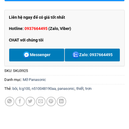
Liên hệ ngay để có giá tốt nhất
Hotline:
0937664495
(Zalo, Viber)
CHAT với chúng tôi
Messenger
Zalo: 0937664495
SKU:
SKU3925
Danh mục:
Mỡ Panasonic
Thẻ:
bôi
,
lcg100
,
n510048190aa
,
panasonic
,
thiết
,
trơn