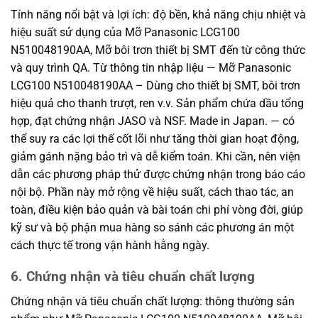
Tính năng nổi bật và lợi ích: độ bền, khả năng chịu nhiệt và
hiệu suất sử dụng của Mỡ Panasonic LCG100
N510048190AA, Mỡ bôi trơn thiết bị SMT đến từ công thức
và quy trình QA. Từ thông tin nhập liệu — Mỡ Panasonic
LCG100 N510048190AA – Dùng cho thiết bị SMT, bôi trơn
hiệu quả cho thanh trượt, ren v.v. Sản phẩm chứa dầu tổng
hợp, đạt chứng nhận JASO và NSF. Made in Japan. — có
thể suy ra các lợi thế cốt lõi như tăng thời gian hoạt động,
giảm gánh nặng bảo trì và dễ kiểm toán. Khi cần, nên viện
dẫn các phương pháp thử được chứng nhận trong báo cáo
nội bộ. Phần này mở rộng về hiệu suất, cách thao tác, an
toàn, điều kiện bảo quản và bài toán chi phí vòng đời, giúp
kỹ sư và bộ phận mua hàng so sánh các phương án một
cách thực tế trong vận hành hằng ngày.
6. Chứng nhận và tiêu chuẩn chất lượng
Chứng nhận và tiêu chuẩn chất lượng: thông thường sản