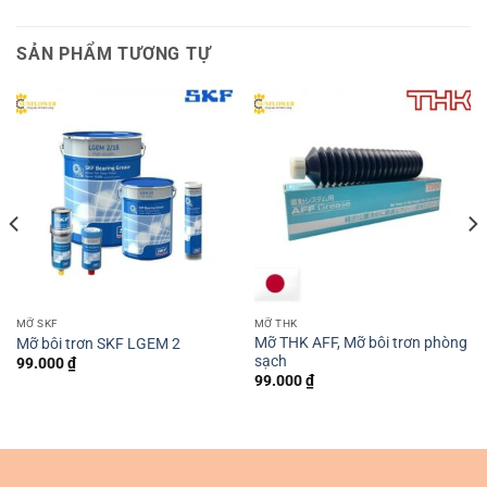
SẢN PHẨM TƯƠNG TỰ
MỠ SKF
MỠ THK
Mỡ THK AFF, Mỡ bôi trơn phòng
Mỡ bôi trơn SKF LGEM 2
sạch
99.000
₫
99.000
₫