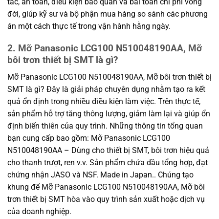
tác, an toàn, điều kiện bảo quản và bài toán chi phí vòng
đời, giúp kỹ sư và bộ phận mua hàng so sánh các phương
án một cách thực tế trong vận hành hằng ngày.
2. Mỡ Panasonic LCG100 N510048190AA, Mỡ
bôi trơn thiết bị SMT là gì?
Mỡ Panasonic LCG100 N510048190AA, Mỡ bôi trơn thiết bị
SMT là gì? Đây là giải pháp chuyên dụng nhằm tạo ra kết
quả ổn định trong nhiều điều kiện làm việc. Trên thực tế,
sản phẩm hỗ trợ tăng thông lượng, giảm làm lại và giúp ổn
định biến thiên của quy trình. Những thông tin tổng quan
bạn cung cấp bao gồm: Mỡ Panasonic LCG100
N510048190AA – Dùng cho thiết bị SMT, bôi trơn hiệu quả
cho thanh trượt, ren v.v. Sản phẩm chứa dầu tổng hợp, đạt
chứng nhận JASO và NSF. Made in Japan.. Chúng tạo
khung để Mỡ Panasonic LCG100 N510048190AA, Mỡ bôi
trơn thiết bị SMT hòa vào quy trình sản xuất hoặc dịch vụ
của doanh nghiệp.