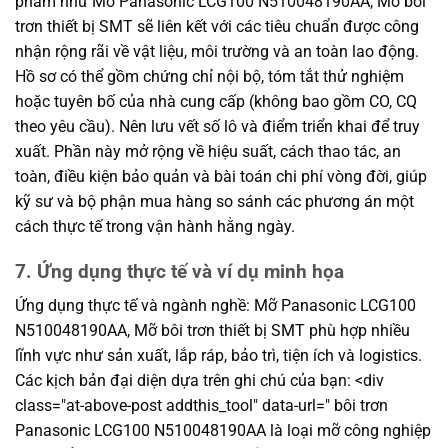
phẩm như Mỡ Panasonic LCG100 N510048190AA, Mỡ bôi
trơn thiết bị SMT sẽ liên kết với các tiêu chuẩn được công
nhận rộng rãi về vật liệu, môi trường và an toàn lao động.
Hồ sơ có thể gồm chứng chỉ nội bộ, tóm tắt thử nghiệm
hoặc tuyên bố của nhà cung cấp (không bao gồm CO, CQ
theo yêu cầu). Nên lưu vết số lô và điểm triển khai để truy
xuất. Phần này mở rộng về hiệu suất, cách thao tác, an
toàn, điều kiện bảo quản và bài toán chi phí vòng đời, giúp
kỹ sư và bộ phận mua hàng so sánh các phương án một
cách thực tế trong vận hành hằng ngày.
7. Ứng dụng thực tế và ví dụ minh họa
Ứng dụng thực tế và ngành nghề: Mỡ Panasonic LCG100
N510048190AA, Mỡ bôi trơn thiết bị SMT phù hợp nhiều
lĩnh vực như sản xuất, lắp ráp, bảo trì, tiện ích và logistics.
Các kịch bản đại diện dựa trên ghi chú của bạn: <div
class="at-above-post addthis_tool" data-url=" bôi trơn
Panasonic LCG100 N510048190AA là loại mỡ công nghiệp