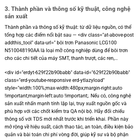
3. Thành phần và thông số kỹ thuật, công nghệ
sản xuất
Thành phần và thông số kỹ thuật: từ dữ liệu nguồn, có thể
tổng hợp các điểm nổi bật sau — <div class="at-above-post
addthis_tool" data-url=" bôi trơn Panasonic LCG100
N510048190AA là loại mỡ công nghiệp dùng để bôi trơn
cho các chi tiết của máy SMT, thanh trượt, các ren,…
<div id="erdyt-629f22b90babb" data-id="629f22b90babb"
class="erd-youtube-responsive erd-ytlazyload"
style="width:100%;max-width:480px;margin-right:auto
!important;margin-left:auto !important;. Nếu có, công nghệ
sản xuất nhấn mạnh tính lặp lại, truy xuất nguồn gốc và
phù hợp với các chốt kiểm tra QA nội bộ. Hãy đối chiếu
thông số với TDS mới nhất trước khi triển khai. Phần này
mở rộng về hiệu suất, cách thao tác, an toàn, điều kiện bảo
quản và bài toán chi phí vòng đời, giúp kỹ sư và bộ phận