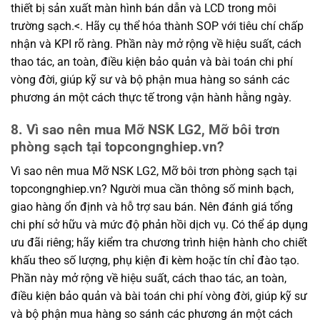
thiết bị sản xuất màn hình bán dẫn và LCD trong môi
trường sạch.<. Hãy cụ thể hóa thành SOP với tiêu chí chấp
nhận và KPI rõ ràng. Phần này mở rộng về hiệu suất, cách
thao tác, an toàn, điều kiện bảo quản và bài toán chi phí
vòng đời, giúp kỹ sư và bộ phận mua hàng so sánh các
phương án một cách thực tế trong vận hành hằng ngày.
8. Vì sao nên mua Mỡ NSK LG2, Mỡ bôi trơn
phòng sạch tại topcongnghiep.vn?
Vì sao nên mua Mỡ NSK LG2, Mỡ bôi trơn phòng sạch tại
topcongnghiep.vn? Người mua cần thông số minh bạch,
giao hàng ổn định và hỗ trợ sau bán. Nên đánh giá tổng
chi phí sở hữu và mức độ phản hồi dịch vụ. Có thể áp dụng
ưu đãi riêng; hãy kiểm tra chương trình hiện hành cho chiết
khấu theo số lượng, phụ kiện đi kèm hoặc tín chỉ đào tạo.
Phần này mở rộng về hiệu suất, cách thao tác, an toàn,
điều kiện bảo quản và bài toán chi phí vòng đời, giúp kỹ sư
và bộ phận mua hàng so sánh các phương án một cách