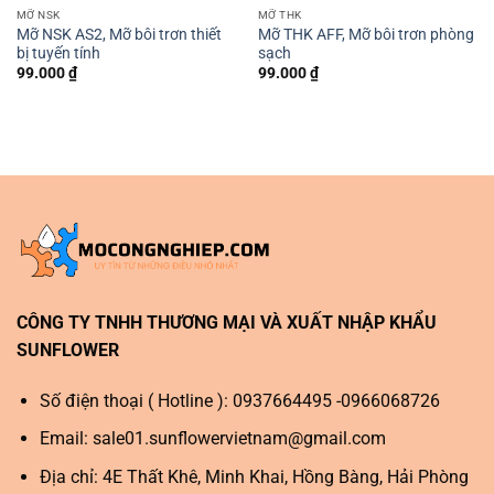
MỠ NSK
MỠ THK
Mỡ NSK AS2, Mỡ bôi trơn thiết
Mỡ THK AFF, Mỡ bôi trơn phòng
bị tuyến tính
sạch
99.000
₫
99.000
₫
CÔNG TY TNHH THƯƠNG MẠI VÀ XUẤT NHẬP KHẨU
SUNFLOWER
Số điện thoại ( Hotline ): 0937664495 -0966068726
Email:
sale01.sunflowervietnam@gmail.com
Địa chỉ: 4E Thất Khê, Minh Khai, Hồng Bàng, Hải Phòng