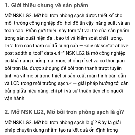
1. Giới thiệu chung về sản phẩm
Mỡ NSK LG2, Mỡ bôi trơn phòng sạch được thiết kế cho
môi trường công nghiệp đòi hỏi độ tin cậy, năng suất và an
toàn cao. Phần giới thiệu này tóm tắt vai trò của sản phẩm
trong sản xuất hiện đại, bảo trì và kiểm soát chất lượng.
Dựa trên các tham số đã cung cấp — <div class="at-above-
post addthis_tool" data-url=" NSK LG2 là mỡ công nghiệp
có khả năng chống mài mòn, chống rỉ sét và có thời gian
bôi trơn lâu được sử dụng để bôi trơn thanh trượt tuyến
tính và vít me bi trong thiết bị sản xuất màn hình bán dẫn
và LCD trong môi trường sạch.< — giải pháp hướng tới cân
bằng giữa hiệu năng, chi phí và sự thuận tiện cho người
vận hành.
2. Mỡ NSK LG2, Mỡ bôi trơn phòng sạch là gì?
Mỡ NSK LG2, Mỡ bôi trơn phòng sạch là gì? Đây là giải
pháp chuyên dụng nhằm tạo ra kết quả ổn định trong