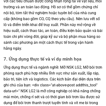
với các tiêu chuẩn được công nhận rộng rãi về vật liệu, môi
trường và an toàn lao động. Hồ sơ có thể gồm chứng chỉ
nội bộ, tóm tắt thử nghiệm hoặc tuyên bố của nhà cung
cấp (không bao gồm CO, CQ theo yêu cầu). Nên lưu vết số
lô và điểm triển khai để truy xuất. Phần này mở rộng về
hiệu suất, cách thao tác, an toàn, điều kiện bảo quản và bài
toán chi phí vòng đời, giúp kỹ sư và bộ phận mua hàng so
sánh các phương án một cách thực tế trong vận hành
hằng ngày.
7. Ứng dụng thực tế và ví dụ minh họa
Ứng dụng thực tế và ngành nghề: Mỡ NSK LG2, Mỡ bôi trơn
phòng sạch phù hợp nhiều lĩnh vực như sản xuất, lắp ráp,
bảo trì, tiện ích và logistics. Các kịch bản đại diện dựa trên
ghi chú của bạn: <div class="at-above-post addthis_tool"
data-url=" NSK LG2 là mỡ công nghiệp có khả năng chống
mài mòn, chống rỉ sét và có thời gian bôi trơn lâu được sử
dụng để bôi trơn thanh trượt tuyến tính và vít me bi trong