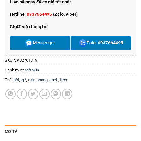
Liên hệ ngay để có giá tốt nhất
Hotline:
0937664495
(Zalo, Viber)
CHAT với chúng tôi
Messenger
Zalo: 0937664495
SKU:
SKU2761819
Danh mục:
Mỡ NSK
Thẻ:
bôi
,
lg2
,
nsk
,
phòng
,
sạch
,
trơn
MÔ TẢ