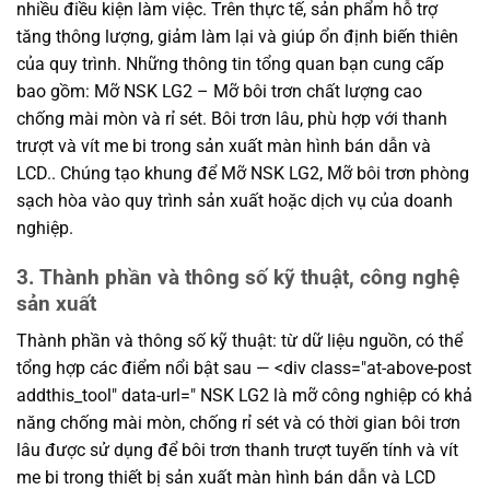
nhiều điều kiện làm việc. Trên thực tế, sản phẩm hỗ trợ
tăng thông lượng, giảm làm lại và giúp ổn định biến thiên
của quy trình. Những thông tin tổng quan bạn cung cấp
bao gồm: Mỡ NSK LG2 – Mỡ bôi trơn chất lượng cao
chống mài mòn và rỉ sét. Bôi trơn lâu, phù hợp với thanh
trượt và vít me bi trong sản xuất màn hình bán dẫn và
LCD.. Chúng tạo khung để Mỡ NSK LG2, Mỡ bôi trơn phòng
sạch hòa vào quy trình sản xuất hoặc dịch vụ của doanh
nghiệp.
3. Thành phần và thông số kỹ thuật, công nghệ
sản xuất
Thành phần và thông số kỹ thuật: từ dữ liệu nguồn, có thể
tổng hợp các điểm nổi bật sau — <div class="at-above-post
addthis_tool" data-url=" NSK LG2 là mỡ công nghiệp có khả
năng chống mài mòn, chống rỉ sét và có thời gian bôi trơn
lâu được sử dụng để bôi trơn thanh trượt tuyến tính và vít
me bi trong thiết bị sản xuất màn hình bán dẫn và LCD