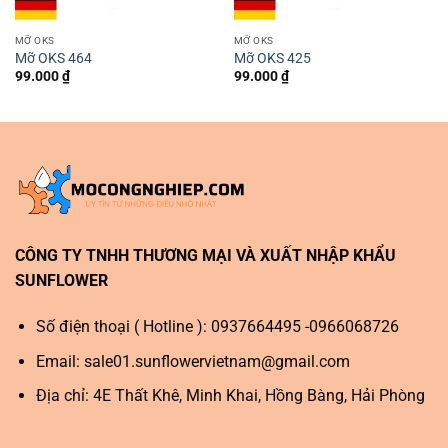
MỠ OKS
MỠ OKS
Mỡ OKS 464
Mỡ OKS 425
99.000
₫
99.000
₫
CÔNG TY TNHH THƯƠNG MẠI VÀ XUẤT NHẬP KHẨU
SUNFLOWER
Số điện thoại ( Hotline ): 0937664495 -0966068726
Email:
sale01.sunflowervietnam@gmail.com
Địa chỉ: 4E Thất Khê, Minh Khai, Hồng Bàng, Hải Phòng