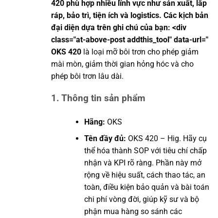
420 phù hợp nhiều lĩnh vực như sản xuất, lắp
ráp, bảo trì, tiện ích và logistics. Các kịch bản
đại diện dựa trên ghi chú của bạn: <div
class="at-above-post addthis_tool" data-url="
OKS 420
là loại mỡ bôi trơn cho phép giảm
mài mòn, giảm thời gian hỏng hóc và cho
phép bôi trơn lâu dài.
1. Thông tin sản phẩm
Hãng:
OKS
Tên đầy đủ:
OKS 420 – Hig. Hãy cụ
thể hóa thành SOP với tiêu chí chấp
nhận và KPI rõ ràng. Phần này mở
rộng về hiệu suất, cách thao tác, an
toàn, điều kiện bảo quản và bài toán
chi phí vòng đời, giúp kỹ sư và bộ
phận mua hàng so sánh các