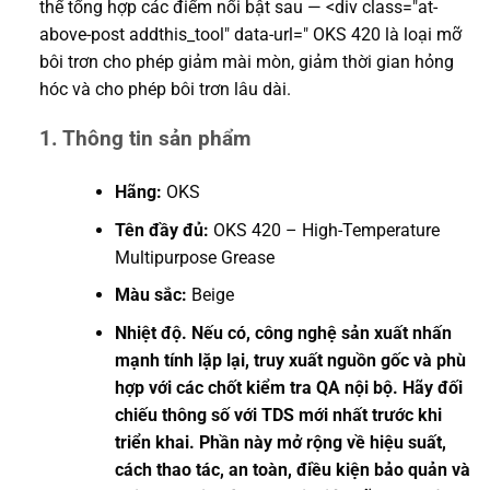
thể tổng hợp các điểm nổi bật sau — <div class="at-
above-post addthis_tool" data-url=" OKS 420 là loại mỡ
bôi trơn cho phép giảm mài mòn, giảm thời gian hỏng
hóc và cho phép bôi trơn lâu dài.
1. Thông tin sản phẩm
Hãng:
OKS
Tên đầy đủ:
OKS 420 – High-Temperature
Multipurpose Grease
Màu sắc:
Beige
Nhiệt độ. Nếu có, công nghệ sản xuất nhấn
mạnh tính lặp lại, truy xuất nguồn gốc và phù
hợp với các chốt kiểm tra QA nội bộ. Hãy đối
chiếu thông số với TDS mới nhất trước khi
triển khai. Phần này mở rộng về hiệu suất,
cách thao tác, an toàn, điều kiện bảo quản và