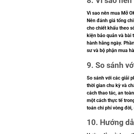
8. Vì sao nê
Vì sao nên mua Mỡ OK
Nên đánh giá tổng chi
cho chiết khấu theo s
kiện bảo quản và bài 
hành hằng ngày. Phần 
sư và bộ phận mua hà
9. So sánh vớ
So sánh với các giải 
thời gian chu kỳ và c
cách thao tác, an toà
một cách thực tế tron
toán chi phí vòng đời
10. Hướng dẫ