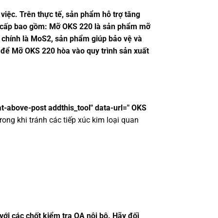
việc. Trên thực tế, sản phẩm hỗ trợ tăng
ung cấp bao gồm: Mỡ OKS 220 là sản phẩm mỡ
n chính là MoS2, sản phẩm giúp bảo vệ và
g để Mỡ OKS 220 hòa vào quy trình sản xuất
at-above-post addthis_tool" data-url=" OKS
rong khi tránh các tiếp xúc kim loại quan
với các chốt kiểm tra QA nội bộ. Hãy đối