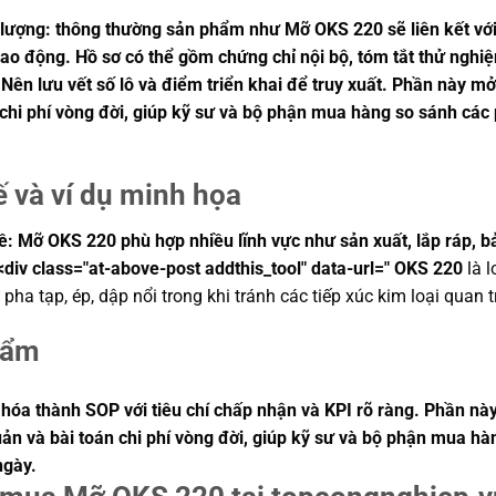
lượng: thông thường sản phẩm như Mỡ OKS 220 sẽ liên kết với
n lao động. Hồ sơ có thể gồm chứng chỉ nội bộ, tóm tắt thử ng
ên lưu vết số lô và điểm triển khai để truy xuất. Phần này mở 
 chi phí vòng đời, giúp kỹ sư và bộ phận mua hàng so sánh các
ế và ví dụ minh họa
 Mỡ OKS 220 phù hợp nhiều lĩnh vực như sản xuất, lắp ráp, bảo t
<div class="at-above-post addthis_tool" data-url=" OKS 220
là l
pha tạp, ép, dập nổi trong khi tránh các tiếp xúc kim loại quan 
hẩm
 hóa thành SOP với tiêu chí chấp nhận và KPI rõ ràng. Phần này
uản và bài toán chi phí vòng đời, giúp kỹ sư và bộ phận mua h
ngày.