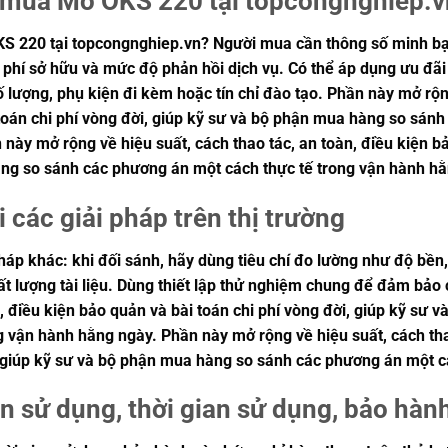
n mua Mỡ OKS 220 tại topcongnghiep.
S 220 tại topcongnghiep.vn? Người mua cần thông số minh bạc
 phí sở hữu và mức độ phản hồi dịch vụ. Có thể áp dụng ưu đãi
ố lượng, phụ kiện đi kèm hoặc tín chỉ đào tạo. Phần này mở rộng
toán chi phí vòng đời, giúp kỹ sư và bộ phận mua hàng so sán
này mở rộng về hiệu suất, cách thao tác, an toàn, điều kiện bả
ng so sánh các phương án một cách thực tế trong vận hành hằ
i các giải pháp trên thị trường
pháp khác: khi đối sánh, hãy dùng tiêu chí đo lường như độ bền,
hất lượng tài liệu. Dùng thiết lập thử nghiệm chung để đảm bả
n, điều kiện bảo quản và bài toán chi phí vòng đời, giúp kỹ s
g vận hành hằng ngày. Phần này mở rộng về hiệu suất, cách tha
, giúp kỹ sư và bộ phận mua hàng so sánh các phương án một c
n sử dụng, thời gian sử dụng, bảo hàn