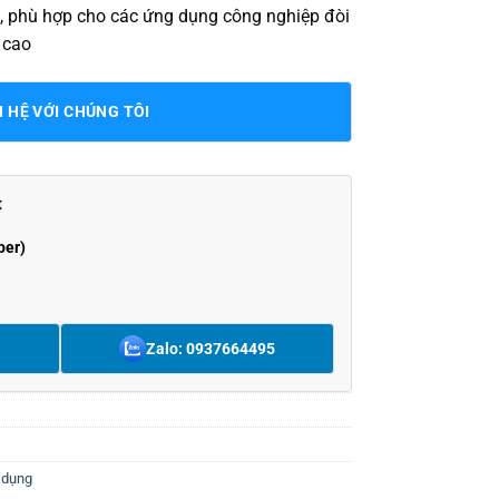
 C, phù hợp cho các ứng dụng công nghiệp đòi
 cao
N HỆ VỚI CHÚNG TÔI
t
ber)
Zalo: 0937664495
 dụng