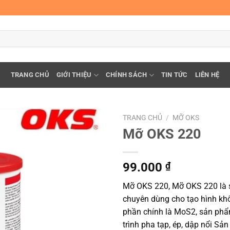
TRANG CHỦ
GIỚI THIỆU
CHÍNH SÁCH
TIN TỨC
LIÊN HỆ
TRANG CHỦ
/
MỠ OKS
Mỡ OKS 220
99.000
₫
Mỡ OKS 220, Mỡ OKS 220 là s
chuyên dùng cho tạo hình kh
phần chính là MoS2, sản phẩm
trình pha tạp, ép, dập nổi S