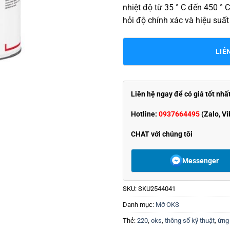
nhiệt độ từ 35 ° C đến 450 °
hỏi độ chính xác và hiệu suất
LIÊ
Liên hệ ngay để có giá tốt nhấ
Hotline:
0937664495
(Zalo, Vi
CHAT với chúng tôi
Messenger
SKU:
SKU2544041
Danh mục:
Mỡ OKS
Thẻ:
220
,
oks
,
thông số kỹ thuật
,
ứng