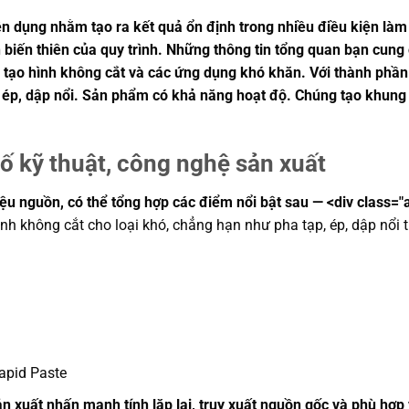
n dụng nhằm tạo ra kết quả ổn định trong nhiều điều kiện làm 
nh biến thiên của quy trình. Những thông tin tổng quan bạn c
o tạo hình không cắt và các ứng dụng khó khăn. Với thành phầ
ạp, ép, dập nổi. Sản phẩm có khả năng hoạt độ. Chúng tạo khun
ố kỹ thuật, công nghệ sản xuất
iệu nguồn, có thể tổng hợp các điểm nổi bật sau — <div class="
ình không cắt cho loại khó, chẳng hạn như pha tạp, ép, dập nổi t
pid Paste
 xuất nhấn mạnh tính lặp lại, truy xuất nguồn gốc và phù hợp 