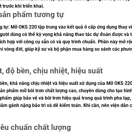
 trước khi triển khai.
i sản phẩm tương tự
 tự: Mỡ OKS 220 tập trung vào kết quả ở cấp ứng dụng thay vì c
người dùng có thể kỳ vọng khả năng thao tác dự đoán được và t
ch hợp với công cụ sẵn có và quy trình chuẩn. Phần này mở rộng
phí vòng đời, giúp kỹ sư và bộ phận mua hàng so sánh các phư
, độ bền, chịu nhiệt, hiệu suất
ộ bền, khả năng chịu nhiệt và hiệu suất sử dụng của Mỡ OKS 22
sản phẩm mỡ bôi trơn chất lượng cao, chuyên dùng cho tạo hìn
ẩm giúp bảo vệ và bôi trơn hiệu quả trong quá trình pha tạp, ép
giảm gánh nặng bảo trì và dễ kiểm toán. Khi cần, nên viện dẫ
iêu chuẩn chất lượng