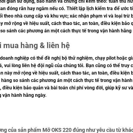
ời gian sử dụng, bảo hành và chứng chỉ kèm theo: tuân thủ h
gian đóng rắn hay ngâm nếu có. Thiết lập lịch kiểm tra để ước tí
i theo nhà cung cấp và khu vực; xác nhận phạm vi và loại trừ b
 mở rộng về hiệu suất, cách thao tác, an toàn, điều kiện bảo q
so sánh các phương án một cách thực tế trong vận hành hằng
i mua hàng & liên hệ
doanh nghiệp có thể đề nghị bộ thử nghiệm, chạy pilot hoặc gi
, vui lòng liên hệ đội ngũ của chúng tôi. Bạn cũng có thể truy
 này mở rộng về hiệu suất, cách thao tác, an toàn, điều kiện b
 hàng so sánh các phương án một cách thực tế trong vận hành
n, điều kiện bảo quản và bài toán chi phí vòng đời, giúp kỹ s
g vận hành hằng ngày.
ng của sản phẩm Mỡ OKS 220 đúng như yêu cầu từ khác