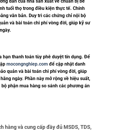
ướng dẫn của nhà sản xuất về chuẩn bị bề
nh tuổi thọ trong điều kiện thực tế. Chính
ằng văn bản. Duy trì các chứng chỉ nội bộ
uản và bài toán chi phí vòng đời, giúp kỹ sư
 ngày.
a hạn thanh toán tùy phê duyệt tín dụng. Để
 cập
mocongnghiep.com
để cập nhật danh
ảo quản và bài toán chi phí vòng đời, giúp
 hằng ngày. Phần này mở rộng về hiệu suất,
ư và bộ phận mua hàng so sánh các phương án
h hàng và cung cấp đầy đủ MSDS, TDS,